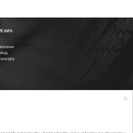
N
.INFO
eklamowe
akcją
ryzacyjny
×