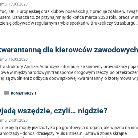
temu 17.03.2020
ytucji Unii Europejskiej oraz klubów poselskich już pracuje zdalnie w zwią
usem. Oznacza to, że przynajmniej do końca marca 2020 roku praca w s
zie się odbywać w regularnym trybie spotkań w Brukseli czy Strasburgu.
kwarantanną dla kierowców zawodowyc
temu 16.03.2020
infrastruktury Andrzej Adamczyk informuje, że kierowcy prowadzący poja
we w międzynarodowym transporcie drogowym rzeczy, po przekroczen
j, są zwolnieni z odbycia obowiązkowej kwarantanny, o której mowa w p
KOMENTARZY 1
wjadą wszędzie, czyli… nigdzie?
temu 24.01.2020
i nie będą mogły jeździć tylko po gruntowych drogach, ale wjazdu na in
amorządy - donosi dzisiejszy "Puls Biznesu". Ustawa zbiera skrajne