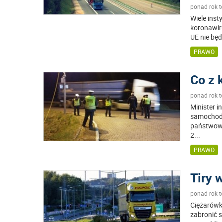
ponad rok 
Wiele inst
koronawir
UE nie będ
PRAWO
Co z 
ponad rok 
Minister 
samochodo
państwowe
2
...
PRAWO
Tiry 
ponad rok 
Ciężarówk
zabronić s