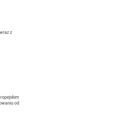
 wraz z
uropejskim
kowaniu od