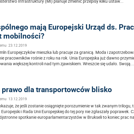
sterstwo Infrastruktury (MI) planuje zmienić przepisy kilku ustaw
...
pólnego mają Europejski Urząd ds. Prac
t mobilności?
temu 23.12.2019
mln Europejczyków mieszka lub pracuje za granicą. Moda i zapotrzebow
ie pracowników rośnie z roku na rok. Unia Europejska już dawno przymie
wania większej kontroli nad tym zjawiskiem. Wreszcie się udało. Swoją
..
prawo dla transportowców blisko
temu 13.12.2019
okazuje, że jeśli zostanie osiągnięte porozumienie w tak zwanym trilogu, 
Europejski i Rada Unii Europejskiej do tej pory nie zgłaszały poprawek. 
rójstronne spotkanie europarlamentarzystów w Brukseli to koniec prac n