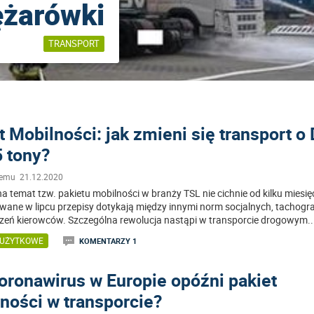
ężarówki
TRANSPORT
t Mobilności: jak zmieni się transport 
5 tony?
temu 21.12.2020
a temat tzw. pakietu mobilności w branży TSL nie cichnie od kilku miesię
wane w lipcu przepisy dotykają między innymi norm socjalnych, tachogr
eń kierowców. Szczególna rewolucja nastąpi w transporcie drogowym
..
 UŻYTKOWE
KOMENTARZY 1
oronawirus w Europie opóźni pakiet
ności w transporcie?