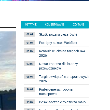
OSTATNIE
KOMENTOWANE
CZYTANE
Skutki pożaru ciężarówki
03.08
Potrójny sukces Webfleet
01.07
Renault Trucks na targach IAA
01.07
2026
Nowa impreza dla branży
03.06
przewoźników
Targi rozwiązań transportowych
08.04
2026
Piątej generacji opona
26.02
naczepowa
Doświadczenie to dziś za mało
19.02