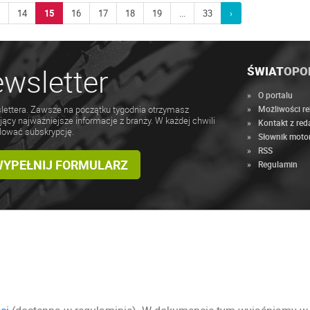
3
14
15
16
17
18
19
...
33
›
wsletter
ŚWIAT
OPO
O portalu
Możliwości r
lettera. Zawsze na początku tygodnia otrzymasz
jący najważniejsze informacje z branży. W każdej chwili
Kontakt z red
lować subskrypcję.
Słownik moto
RSS
 WYPEŁNIJ FORMULARZ
Regulamin