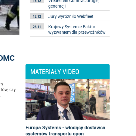
Vredestein Comtrac drugiej
15.12
generacji!
Jury wyróżniło Webfleet
12.12
Krajowy System e-Faktur
26.11
wyzwaniem dla przewoźników
o DMC
MATERIAŁY VIDEO
cy.
afów, czy
.
Europa Systems - wiodący dostawca
systemów transportu opon