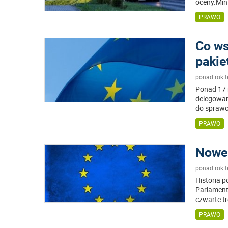
oceny.Mini
PRAWO
Co ws
pakie
ponad rok 
Ponad 17 
delegowan
do sprawo
PRAWO
Nowe 
ponad rok 
Historia p
Parlament 
czwarte t
PRAWO