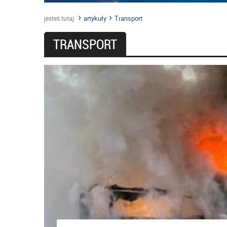
artykuły
Transport
jesteś tutaj
TRANSPORT