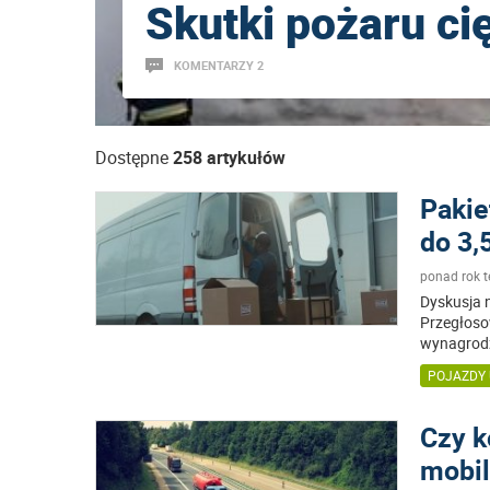
Skutki pożaru ci
KOMENTARZY 2
Dostępne
258 artykułów
Pakie
do 3,
ponad rok 
Dyskusja n
Przegłoso
wynagrodz
POJAZDY
Czy k
mobil