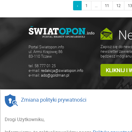
‹
1
...
11
12
1
Ne
Zapisz się do news
Portal Swiatopon.info
newsletter zawiera
ul. Armii Krajowej 86
będziesz mógł anu
83-110 Tczew
tel. 58 777 01 25
KLIKNIJ I
e-mail:
redakcja@swiatopon.info
e-mail:
ado@goldman.pl
Zmiana polityki prywatności
Drogi Użytkowniku,