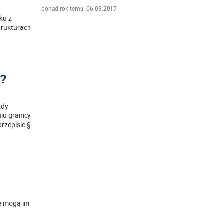
ponad rok temu 06.03.2017
zku z
trukturach
...
h?
zdy
iu granicy
rzepisie §
ne mogą im