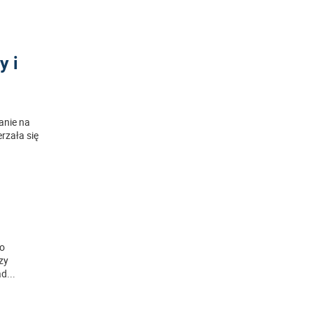
y i
anie na
rzała się
.
to
Czy
ad
...