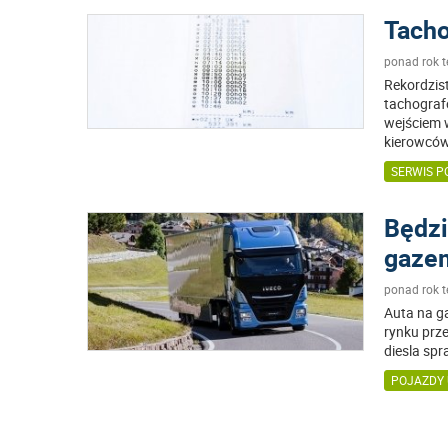
Tacho
ponad rok 
Rekordzist
tachografó
wejściem w
kierowcó
SERWIS 
Będzi
gaze
ponad rok 
Auta na g
rynku prz
diesla spr
POJAZDY