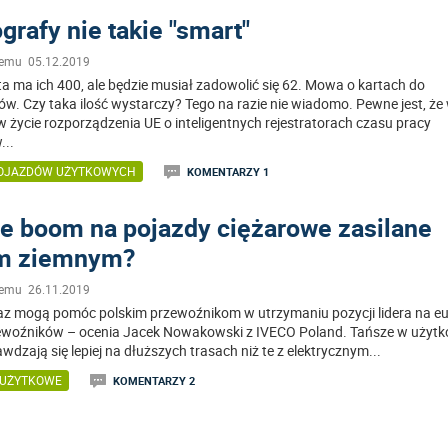
grafy nie takie "smart"
temu 05.12.2019
a ma ich 400, ale będzie musiał zadowolić się 62. Mowa o kartach do
w. Czy taka ilość wystarczy? Tego na razie nie wiadomo. Pewne jest, że
 życie rozporządzenia UE o inteligentnych rejestratorach czasu pracy
w
...
POJAZDÓW UŻYTKOWYCH
KOMENTARZY 1
e boom na pojazdy ciężarowe zasilane
m ziemnym?
temu 26.11.2019
az mogą pomóc polskim przewoźnikom w utrzymaniu pozycji lidera na e
ewoźników – ocenia Jacek Nowakowski z IVECO Poland. Tańsze w użyt
awdzają się lepiej na dłuższych trasach niż te z elektrycznym
...
 UŻYTKOWE
KOMENTARZY 2