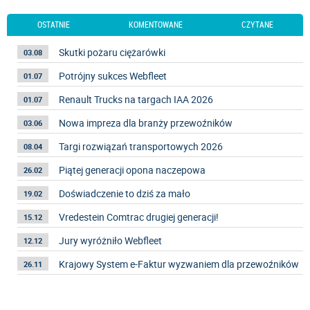
OSTATNIE
KOMENTOWANE
CZYTANE
Skutki pożaru ciężarówki
03.08
Potrójny sukces Webfleet
01.07
Renault Trucks na targach IAA 2026
01.07
Nowa impreza dla branży przewoźników
03.06
Targi rozwiązań transportowych 2026
08.04
Piątej generacji opona naczepowa
26.02
Doświadczenie to dziś za mało
19.02
Vredestein Comtrac drugiej generacji!
15.12
Jury wyróżniło Webfleet
12.12
Krajowy System e-Faktur wyzwaniem dla przewoźników
26.11