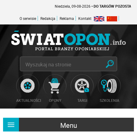
Niedziela, 09-08-2026
• DO TARGÓW POZOSTAŁO -1 DN
O serwisie
Redakcja
Reklama
Kontakt
AKTUALNOŚCI
OPONY
TARGI
SZKOLENIA
Menu
Rozwiń
nawigację