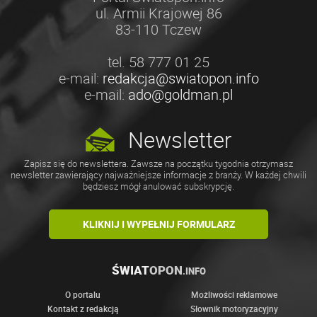
ul. Armii Krajowej 86
83-110 Tczew
tel. 58 777 01 25
e-mail:
redakcja@swiatopon.info
e-mail:
ado@goldman.pl
Newsletter
Zapisz się do newslettera. Zawsze na początku tygodnia otrzymasz
newsletter zawierający najważniejsze informacje z branży. W każdej chwili
będziesz mógł anulować subskrypcję.
KLIKNIJ I WYPEŁNIJ FORMULARZ
ŚWIAT
OPON
.INFO
O portalu
Możliwości reklamowe
Kontakt z redakcją
Słownik motoryzacyjny