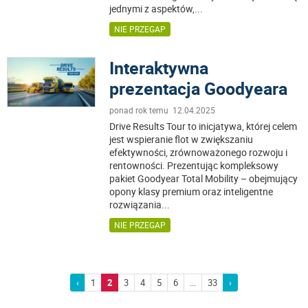
jednymi z aspektów,
...
NIE PRZEGAP
Interaktywna
prezentacja Goodyeara
ponad rok temu 12.04.2025
Drive Results Tour to inicjatywa, której celem
jest wspieranie flot w zwiększaniu
efektywności, zrównoważonego rozwoju i
rentowności. Prezentując kompleksowy
pakiet Goodyear Total Mobility – obejmujący
opony klasy premium oraz inteligentne
rozwiązania
...
NIE PRZEGAP
‹
1
2
3
4
5
6
...
33
›