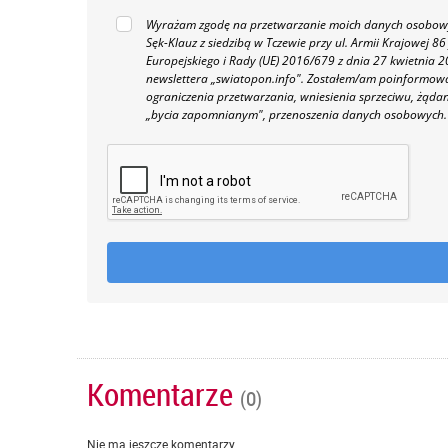
Wyrażam zgodę na przetwarzanie moich danych osobowyc
Sęk-Klauz z siedzibą w Tczewie przy ul. Armii Krajowej
Europejskiego i Rady (UE) 2016/679 z dnia 27 kwietnia
newslettera „swiatopon.info".
Zostałem/am poinformowan
ograniczenia przetwarzania, wniesienia sprzeciwu, żąda
„bycia zapomnianym", przenoszenia danych osobowych.
Komentarze
(0)
Nie ma jeszcze komentarzy...