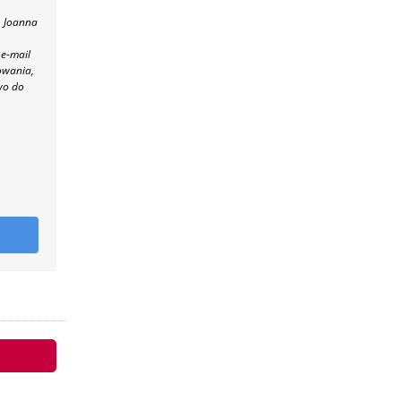
, Joanna
 e-mail
owania,
wo do