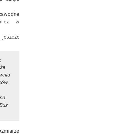
zawodne
wnież w
 jeszcze
,
oże
ewnia
ców.
 na
 Bus
ozmiarze