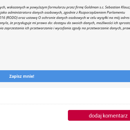
h, wskazanych w powyższym formularzu przez firmę Goldman s.c. Sebastian Klauz
 86 jako administratora danych osobowych, zgodnie z Rozporządzeniem Parlamentu
 2016 (RODO) oraz ustawą O ochronie danych osobowych w celu wysyłki na mój adres
y/a, że przysługuje mi prawo do: dostępu do swoich danych, możliwości ich sprost
nia zaprzestania ich przetwarzania i wycofania zgody na przetwarzanie danych, pra
Zapisz mnie!
dodaj komentarz