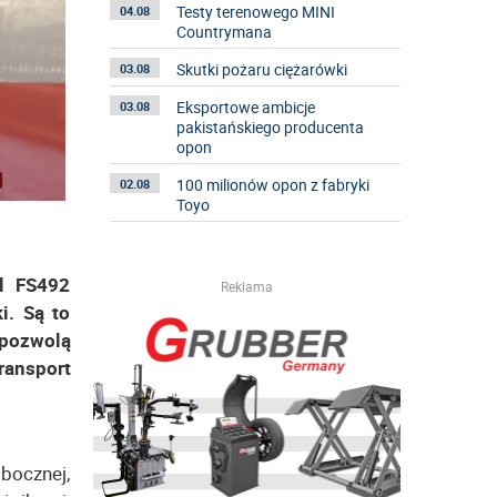
Testy terenowego MINI
04.08
Countrymana
Skutki pożaru ciężarówki
03.08
Eksportowe ambicje
03.08
pakistańskiego producenta
opon
100 milionów opon z fabryki
02.08
Toyo
l FS492
Reklama
i. Są to
 pozwolą
ransport
bocznej,