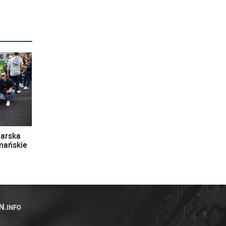
iarska
omańskie
N
.INFO