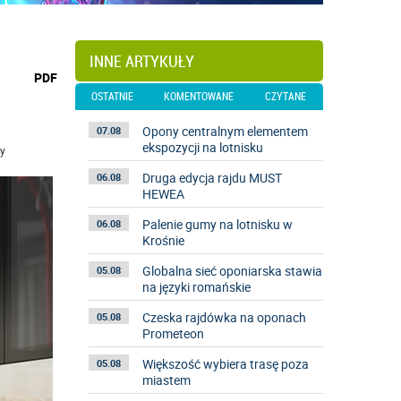
INNE ARTYKUŁY
wydrukuj
PDF
podstronę
OSTATNIE
KOMENTOWANE
CZYTANE
do
Opony centralnym elementem
07.08
ekspozycji na lotnisku
ty
Druga edycja rajdu MUST
06.08
HEWEA
Palenie gumy na lotnisku w
06.08
Krośnie
Globalna sieć oponiarska stawia
05.08
na języki romańskie
Czeska rajdówka na oponach
05.08
Prometeon
Większość wybiera trasę poza
05.08
miastem