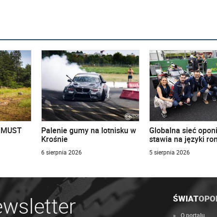
u MUST
Palenie gumy na lotnisku w
Globalna sieć opon
Krośnie
stawia na języki r
6 sierpnia 2026
5 sierpnia 2026
wsletter
ŚWIAT
OPO
O portalu