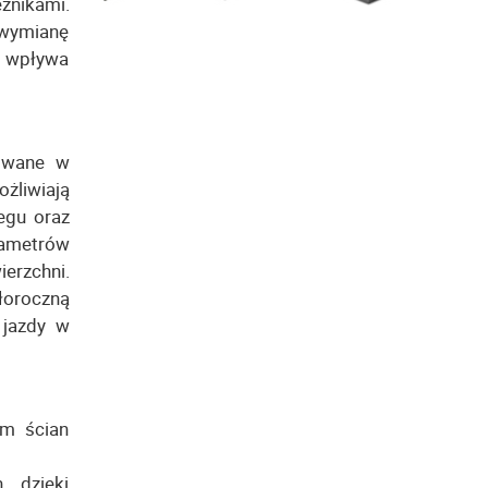
ężnikami.
 wymianę
 i wpływa
sowane w
żliwiają
egu oraz
ametrów
erzchni.
łoroczną
 jazdy w
em ścian
, dzięki