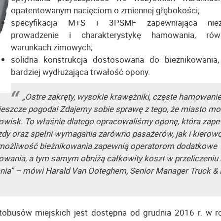
opatentowanym nacięciom o zmiennej głębokości;
specyfikacja M+S i 3PSMF zapewniająca nie
prowadzenie i charakterystykę hamowania, ró
warunkach zimowych;
solidna konstrukcja dostosowana do bieżnikowania,
bardziej wydłużająca trwałość opony.
„Ostre zakręty, wysokie krawężniki, częste hamowanie
 jeszcze pogoda! Zdajemy sobie sprawę z tego, że miasto m
owisk. To właśnie dlatego opracowaliśmy oponę, która zap
dy oraz spełni wymagania zarówno pasażerów, jak i kierow
i możliwość bieżnikowania zapewnią operatorom dodatkowe
owania, a tym samym obniżą całkowity koszt w przeliczeniu
ania” – mówi Harald Van Ooteghem, Senior Manager Truck &
busów miejskich jest dostępna od grudnia 2016 r. w r