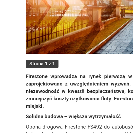
Strona 1 z 1
Firestone wprowadza na rynek pierwszą w
zaprojektowano z uwzględnieniem wyzwań, j
niezawodność w kwestii bezpieczeństwa, ko
zmniejszyć koszty użytkowania floty. Firesto
miejski.
Solidna budowa – większa wytrzymałość
Opona drogowa Firestone FS492 do autobusów 