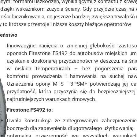
 innymi formami uszkodzeń, wynikającymi z kontaktu z kraw
 dzięki wskaźnikom zużycia ściany. Gdy przyjdzie czas na
wości bieżnikowania, co jeszcze bardziej zwiększa trwałość
to krótsze przestoje i niższe koszty bieżące operatorów.
zeństwo
Innowacyjne nacięcia o zmiennej głębokości zasto
oponach Firestone FS492 do autobusów miejskich umo
uzyskanie doskonałej przyczepności w deszczu, na śni
w niskich temperaturach – bez pogorszenia par
komfortu prowadzenia i hamowania na suchej nawi
Oznaczenia opony M+S i 3PSMF potwierdzają jej ca
przydatność, która przyczynia się do bezpieczniejszej
najtrudniejszych warunkach zimowych.
Firestone FS492 to:
trwała konstrukcja ze zintegrowanym zabezpieczeni
bocznych dla zapewnienia długotrwałego użytkowania;
optymalna przyczepność we wszystkich warunkach