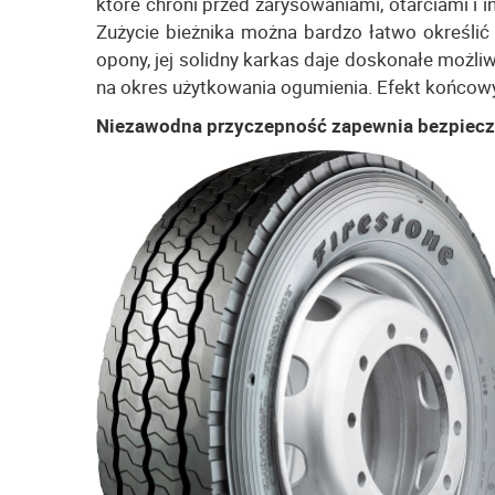
które chroni przed zarysowaniami, otarciami i
Zużycie bieżnika można bardzo łatwo określić
opony, jej solidny karkas daje doskonałe możli
na okres użytkowania ogumienia. Efekt końcowy 
Niezawodna przyczepność zapewnia bezpiec