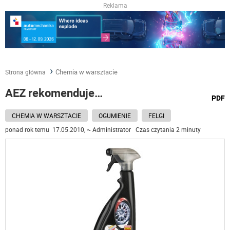
Reklama
Chemia w warsztacie
Strona główna
AEZ rekomenduje…
wydru
PDF
podst
do
CHEMIA W WARSZTACIE
OGUMIENIE
FELGI
ponad rok temu 17.05.2010, ~ Administrator Czas czytania 2 minuty