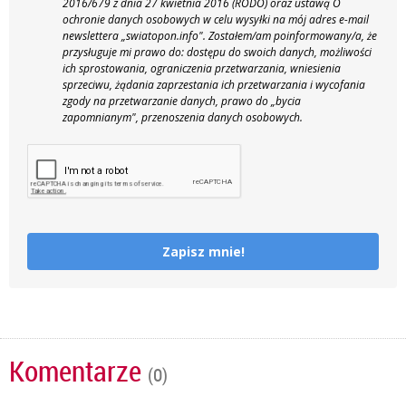
2016/679 z dnia 27 kwietnia 2016 (RODO) oraz ustawą O
ochronie danych osobowych w celu wysyłki na mój adres e-mail
newslettera „swiatopon.info".
Zostałem/am poinformowany/a, że
przysługuje mi prawo do: dostępu do swoich danych, możliwości
ich sprostowania, ograniczenia przetwarzania, wniesienia
sprzeciwu, żądania zaprzestania ich przetwarzania i wycofania
zgody na przetwarzanie danych, prawo do „bycia
zapomnianym", przenoszenia danych osobowych.
Zapisz mnie!
Komentarze
(0)