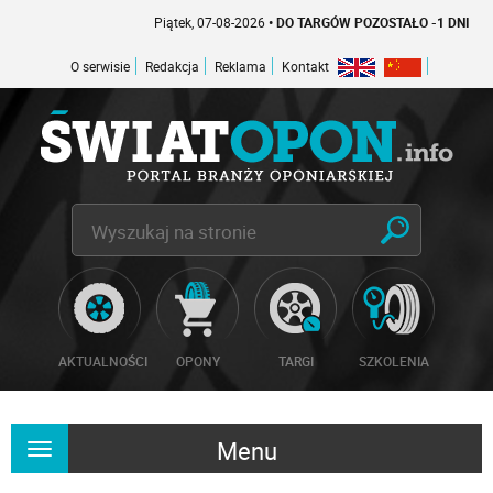
Piątek, 07-08-2026
• DO TARGÓW POZOSTAŁO -1 DNI
O serwisie
Redakcja
Reklama
Kontakt
AKTUALNOŚCI
OPONY
TARGI
SZKOLENIA
Menu
Rozwiń
nawigację