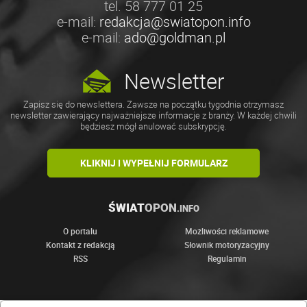
tel. 58 777 01 25
e-mail:
redakcja@swiatopon.info
e-mail:
ado@goldman.pl
Newsletter
Zapisz się do newslettera. Zawsze na początku tygodnia otrzymasz
newsletter zawierający najważniejsze informacje z branży. W każdej chwili
będziesz mógł anulować subskrypcję.
KLIKNIJ I WYPEŁNIJ FORMULARZ
ŚWIAT
OPON
.INFO
O portalu
Możliwości reklamowe
Kontakt z redakcją
Słownik motoryzacyjny
RSS
Regulamin