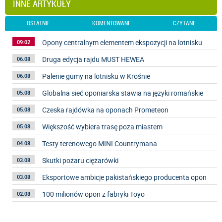
INNE ARTYKUŁY
OSTATNIE
KOMENTOWANE
CZYTANE
Opony centralnym elementem ekspozycji na lotnisku
09:02
Druga edycja rajdu MUST HEWEA
06.08
Palenie gumy na lotnisku w Krośnie
06.08
Globalna sieć oponiarska stawia na języki romańskie
05.08
Czeska rajdówka na oponach Prometeon
05.08
Większość wybiera trasę poza miastem
05.08
Testy terenowego MINI Countrymana
04.08
Skutki pożaru ciężarówki
03.08
Eksportowe ambicje pakistańskiego producenta opon
03.08
100 milionów opon z fabryki Toyo
02.08