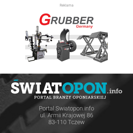
Reklama
Portal Swiatopon.info
ul. Armii Krajowej 86
83-110 Tczew