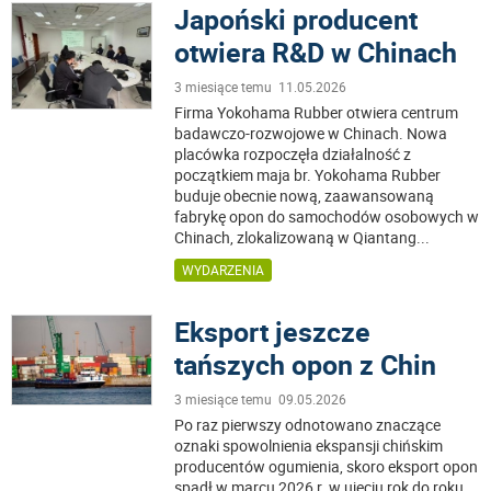
Japoński producent
otwiera R&D w Chinach
3 miesiące temu 11.05.2026
Firma Yokohama Rubber otwiera centrum
badawczo-rozwojowe w Chinach. Nowa
placówka rozpoczęła działalność z
początkiem maja br. Yokohama Rubber
buduje obecnie nową, zaawansowaną
fabrykę opon do samochodów osobowych w
Chinach, zlokalizowaną w Qiantang
...
WYDARZENIA
Eksport jeszcze
tańszych opon z Chin
3 miesiące temu 09.05.2026
Po raz pierwszy odnotowano znaczące
oznaki spowolnienia ekspansji chińskim
producentów ogumienia, skoro eksport opon
spadł w marcu 2026 r. w ujęciu rok do roku