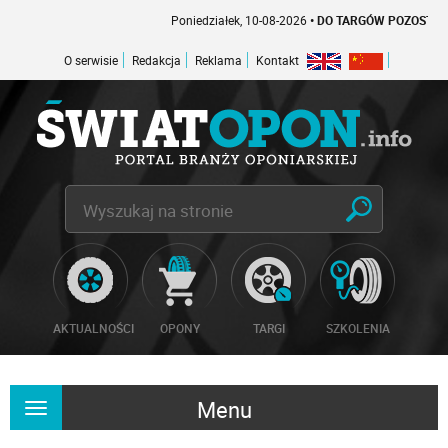
Poniedziałek, 10-08-2026
• DO TARGÓW POZOSTAŁO -1 D
O serwisie
Redakcja
Reklama
Kontakt
AKTUALNOŚCI
OPONY
TARGI
SZKOLENIA
Menu
Rozwiń
nawigację