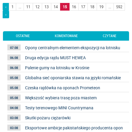
‹
1
...
11
12
13
14
15
16
17
18
19
...
592
›
OSTATNIE
KOMENTOWANE
CZYTANE
Opony centralnym elementem ekspozycji na lotnisku
07.08
Druga edycja rajdu MUST HEWEA
06.08
Palenie gumy na lotnisku w Krośnie
06.08
Globalna sieć oponiarska stawia na języki romańskie
05.08
Czeska rajdówka na oponach Prometeon
05.08
Większość wybiera trasę poza miastem
05.08
Testy terenowego MINI Countrymana
04.08
Skutki pożaru ciężarówki
03.08
Eksportowe ambicje pakistańskiego producenta opon
03.08