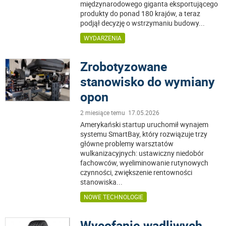
międzynarodowego giganta eksportującego
produkty do ponad 180 krajów, a teraz
podjął decyzję o wstrzymaniu budowy
...
WYDARZENIA
Zrobotyzowane
stanowisko do wymiany
opon
2 miesiące temu 17.05.2026
Amerykański startup uruchomił wynajem
systemu SmartBay, który rozwiązuje trzy
główne problemy warsztatów
wulkanizacyjnych: ustawiczny niedobór
fachowców, wyeliminowanie rutynowych
czynności, zwiększenie rentowności
stanowiska
...
NOWE TECHNOLOGIE
Wycofanie wadliwych