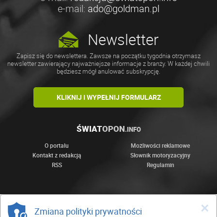
e-mail:
ado@goldman.pl
Newsletter
Zapisz się do newslettera. Zawsze na początku tygodnia otrzymasz
newsletter zawierający najważniejsze informacje z branży. W każdej chwili
będziesz mógł anulować subskrypcję.
KLIKNIJ I WYPEŁNIJ FORMULARZ
ŚWIAT
OPON
.INFO
O portalu
Możliwości reklamowe
Kontakt z redakcją
Słownik motoryzacyjny
RSS
Regulamin
×
Zmiana polityki prywatności