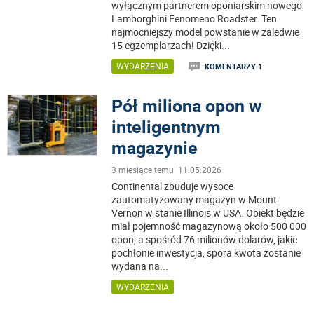
wyłącznym partnerem oponiarskim nowego
Lamborghini Fenomeno Roadster. Ten
najmocniejszy model powstanie w zaledwie
15 egzemplarzach! Dzięki
...
WYDARZENIA
KOMENTARZY 1
Pół miliona opon w
inteligentnym
magazynie
3 miesiące temu 11.05.2026
Continental zbuduje wysoce
zautomatyzowany magazyn w Mount
Vernon w stanie Illinois w USA. Obiekt będzie
miał pojemność magazynową około 500 000
opon, a spośród 76 milionów dolarów, jakie
pochłonie inwestycja, spora kwota zostanie
wydana na
...
WYDARZENIA