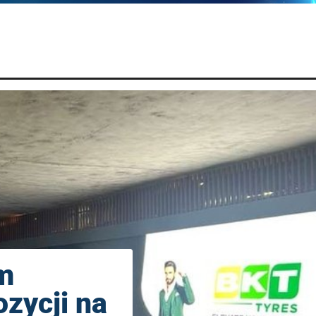
m
zycji na