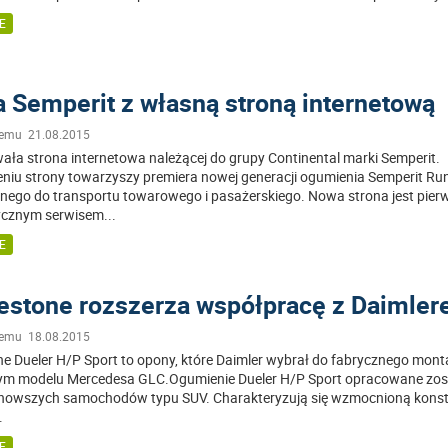
E
 Semperit z własną stroną internetową
temu 21.08.2015
ała strona internetowa należącej do grupy Continental marki Semperit.
niu strony towarzyszy premiera nowej generacji ogumienia Semperit Run
ego do transportu towarowego i pasażerskiego. Nowa strona jest pie
ycznym serwisem
...
E
estone rozszerza współpracę z Daimle
temu 18.08.2015
ne Dueler H/P Sport to opony, które Daimler wybrał do fabrycznego mon
m modelu Mercedesa GLC.Ogumienie Dueler H/P Sport opracowane zos
nowszych samochodów typu SUV. Charakteryzują się wzmocnioną konst
.
E