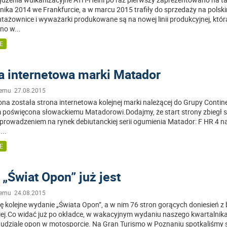
ika 2014 we Frankfurcie, a w marcu 2015 trafiły do sprzedaży na polsk
tażownice i wyważarki produkowane są na nowej linii produkcyjnej, któr
no w
...
E
a internetowa marki Matador
temu 27.08.2015
na została strona internetowa kolejnej marki należącej do Grupy Contin
 poświęcona słowackiemu Matadorowi.Dodajmy, że start strony zbiegł s
wprowadzeniem na rynek debiutanckiej serii ogumienia Matador: F HR 4 n
ą
...
E
„Świat Opon” już jest
temu 24.08.2015
ę kolejne wydanie „Świata Opon”, a w nim 76 stron gorących doniesień z
iej.Co widać już po okładce, w wakacyjnym wydaniu naszego kwartalnik
 udziale opon w motosporcie. Na Gran Turismo w Poznaniu spotkaliśmy s