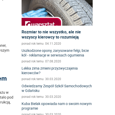
Rozmiar to nie wszystko, ale nie
wszyscy kierowcy to rozumieją
ponad rok temu 04.11.2020
ner,
rwszym
Uszkodzone opony, zarysowane felgi, bicie
kół - reklamacje w serwisach ogumienia
ponad rok temu 07.08.2020
Lekka zima zmieni przyzwyczajenia
kierowców?
rem
ponad rok temu 30.03.2020
Odwiedzamy Zespół Szkół Samochodowych
w Gdańsku
tażu w
ponad rok temu 30.03.2020
tało pod
rukcją,
Kuba Bielak opowiada nam o swoim nowym
programie
ponad rok temu 30.03.2020