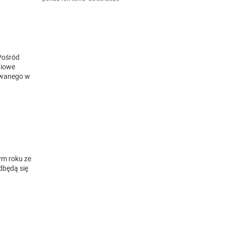
.Pośród
niowe
owanego w
ym roku ze
dbędą się