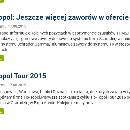
opol: Jeszcze więcej zaworów w ofercie
temu 17.08.2015
-Topol informuje o kolejnych pozycjach w asortymencie czujników TPMS
nalazły się:- gumowe zawory do nowego systemu firmy Schrader,- alumi
o systemu Schrader Gamma,- aluminiowe zawory do systemu TRW stos
dach
...
E
opol Tour 2015
temu 17.08.2015
Sosnowiec, Warszawa, Lubin i Poznań – to miasta, do których zawita w t
jektem firma Tip-Topol.Pierwsze spotkania z cyklu Tip-Topol Tour 2015 o
śnia w Ostródzie, w Expo Arenie. Kolejne terminy oraz
...
E