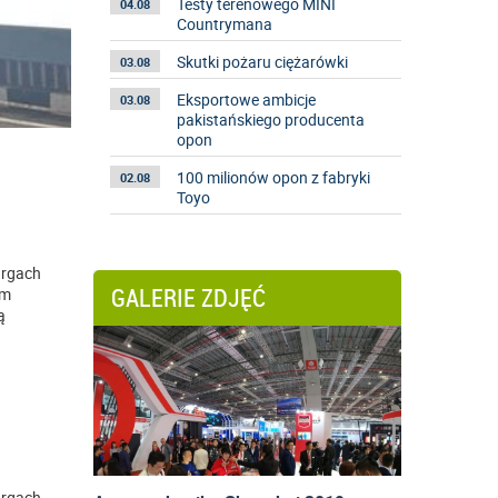
Testy terenowego MINI
04.08
Countrymana
Skutki pożaru ciężarówki
03.08
Eksportowe ambicje
03.08
pakistańskiego producenta
opon
100 milionów opon z fabryki
02.08
Toyo
argach
im
GALERIE ZDJĘĆ
ą
argach