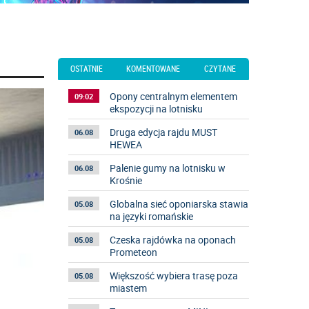
OSTATNIE
KOMENTOWANE
CZYTANE
Opony centralnym elementem
09:02
ekspozycji na lotnisku
Druga edycja rajdu MUST
06.08
HEWEA
Palenie gumy na lotnisku w
06.08
Krośnie
Globalna sieć oponiarska stawia
05.08
na języki romańskie
Czeska rajdówka na oponach
05.08
Prometeon
Większość wybiera trasę poza
05.08
miastem