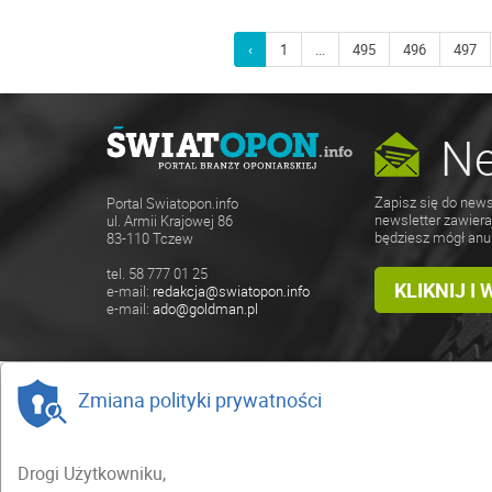
‹
1
...
495
496
497
Ne
Zapisz się do news
Portal Swiatopon.info
newsletter zawiera
ul. Armii Krajowej 86
będziesz mógł anu
83-110 Tczew
tel. 58 777 01 25
KLIKNIJ I
e-mail:
redakcja@swiatopon.info
e-mail:
ado@goldman.pl
Zmiana polityki prywatności
Drogi Użytkowniku,