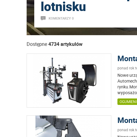
lotnisku
KOMENTARZY 0
Dostępne
4734 artykułów
Monta
ponad rok 
Nowe urzą
Automechn
rynku.Mon
wyposażo
OGUMIENI
Monta
ponad rok 
Nowe urzą