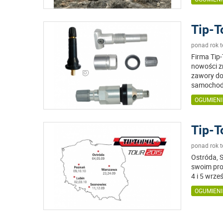
Tip-T
ponad rok 
Firma Tip
nowości z
zawory d
samocho
OGUMIENI
Tip-T
ponad rok 
Ostróda, 
swoim pro
4 i 5 wrze
OGUMIENI