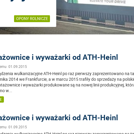
OPONY ROLNICZE
żownice i wyważarki od ATH-Heinl
temu 01.09.2015
dzenia wulkanizacyjne ATH-Heinl po raz pierwszy zaprezentowano na t
ika 2014 we Frankfurcie, a w marcu 2015 trafiły do sprzedaży na polsk
tażownice i wyważarki produkowane są na nowej linii produkcyjnej, któr
no w
...
E
żownice i wyważarki od ATH-Heinl
temu 01.09.2015
dzenia wulkanizacyjne ATH-Heinl po raz pierwszy zaprezentowano na t