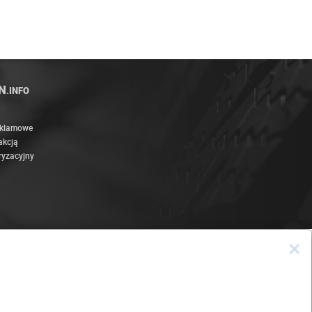
N
.INFO
eklamowe
akcją
ryzacyjny
×