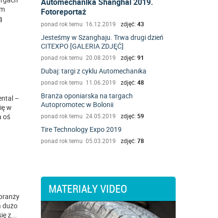
Automechanika Shanghai 2019.
im
Fotoreportaż
ą
ponad rok temu 16.12.2019
zdjęć:
43
Jesteśmy w Szanghaju. Trwa drugi dzień
CITEXPO [GALERIA ZDJĘĆ]
ponad rok temu 20.08.2019
zdjęć:
91
Dubaj: targi z cyklu Automechanika
ponad rok temu 11.06.2019
zdjęć:
48
Branża oponiarska na targach
ental –
Autopromotec w Bolonii
ię w
a oś
ponad rok temu 24.05.2019
zdjęć:
59
Tire Technology Expo 2019
ponad rok temu 05.03.2019
zdjęć:
78
MATERIAŁY VIDEO
 branży
a dużo
ię z
...