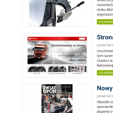
Automechn
rynku.Mon
wyposażo
OGUMIENI
Stron
ponad rok 
Uruchomio
tym razem
czasie z 
kierowan
OGUMIENI
Nowy 
ponad rok 
Ukazało si
oponiarsk
piszemy o