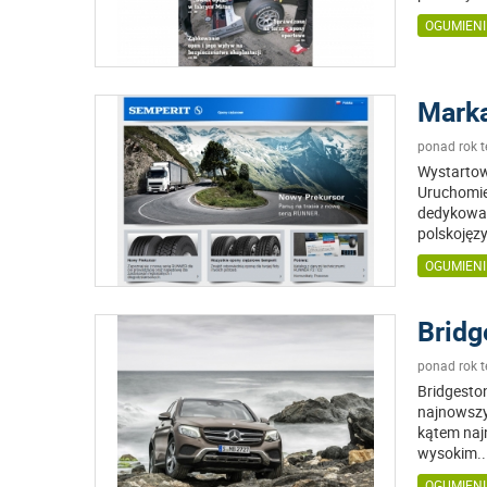
OGUMIENI
Marka
ponad rok 
Wystartow
Uruchomie
dedykowan
polskojęz
OGUMIENI
Bridg
ponad rok 
Bridgesto
najnowszy
kątem naj
wysokim
..
OGUMIENI