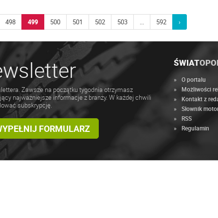
498
499
500
501
502
503
...
592
›
wsletter
ŚWIAT
OPO
O portalu
Możliwości r
lettera. Zawsze na początku tygodnia otrzymasz
jący najważniejsze informacje z branży. W każdej chwili
Kontakt z red
lować subskrypcję.
Słownik moto
RSS
 WYPEŁNIJ FORMULARZ
Regulamin