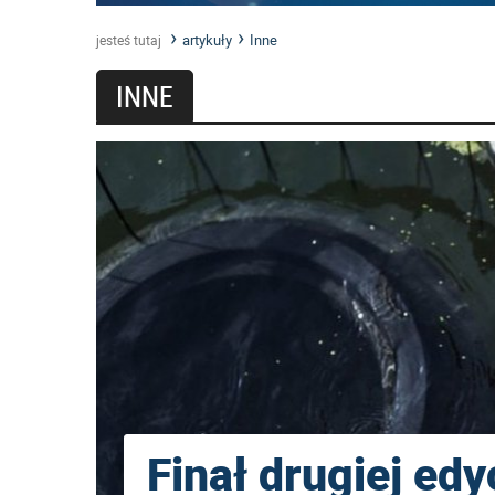
artykuły
Inne
jesteś tutaj
INNE
Finał drugiej edyc