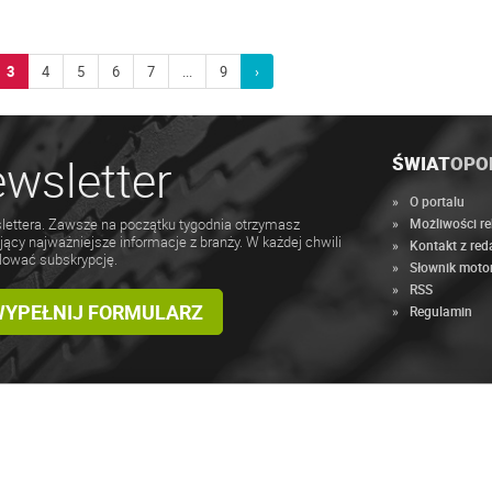
3
4
5
6
7
...
9
›
wsletter
ŚWIAT
OPO
O portalu
Możliwości r
lettera. Zawsze na początku tygodnia otrzymasz
jący najważniejsze informacje z branży. W każdej chwili
Kontakt z red
lować subskrypcję.
Słownik moto
RSS
 WYPEŁNIJ FORMULARZ
Regulamin