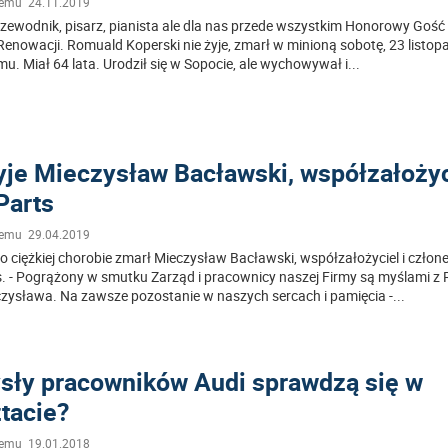
temu 24.11.2019
zewodnik, pisarz, pianista ale dla nas przede wszystkim Honorowy Gość 
Renowacji. Romuald Koperski nie żyje, zmarł w minioną sobotę, 23 listo
. Miał 64 lata. Urodził się w Sopocie, ale wychowywał i
...
yje Mieczysław Bacławski, współzałożyc
 Parts
temu 29.04.2019
o ciężkiej chorobie zmarł Mieczysław Bacławski, współzałożyciel i człon
ts. - Pogrążony w smutku Zarząd i pracownicy naszej Firmy są myślami z
zysława. Na zawsze pozostanie w naszych sercach i pamięcia -
...
ły pracowników Audi sprawdzą się w
tacie?
temu 19.01.2018