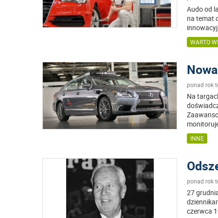
Audo od l
na temat 
innowacyj
WARTO WI
Nowa
ponad rok 
Na targac
doświadcz
Zaawansow
monitoruj
INNE
Odsze
ponad rok 
27 grudni
dziennika
czerwca 1