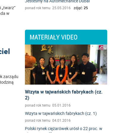
Jesteśmy na Automechanice Dubai
i „twarz”
ponad rok temu 25.05.2016
zdjęć:
25
pada w
MATERIAŁY VIDEO
iel
ek zarządu
 Rodziną
Wizyta w tajwańskich fabrykach (cz.
2)
ponad rok temu 05.01.2016
Wizyta w tajwańskich fabrykach (cz. 1)
ponad rok temu 04.01.2016
Polski rynek ciężarówek urósł o 22 proc. w