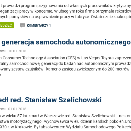
at prowadzi program przyjmowania od własnych pracowników krytyczn
organizacji pracy w koncernie. W ubiegłym roku firma otrzymała rekordo
nych pomysłów na usprawnienie pracy w fabryce. Ostatecznie zaakcept
EDZIEĆ
KOMENTARZY 1
 generacja samochodu autonomicznego
temu 10.01.2018
h Consumer Technology Association (CES) w Las Vegas Toyota zapreze
alny samochód nowej generacji do badań nad autonomicznym prowadz
any zestaw czujników i kamer o zasięgu zwiększonym do 200 metrów
e
...
dł red. Stanisław Szelichowski
temu 01.01.2018
a w wieku 87 lat zmarł w Warszawie red. Stanisław Szelichowski – nestor
rstwa motoryzacyjnego i wychowawca wielu dziennikarskich pokoleń.Urod
930 r. w Krakowie. Był absolwentem Wydziału Samochodowego Politech