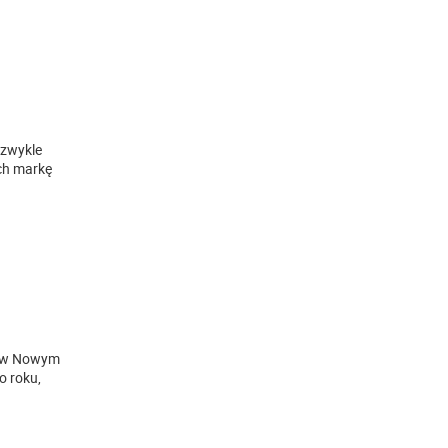
ezwykle
ych markę
er w Nowym
o roku,