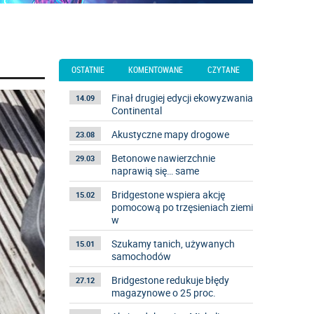
OSTATNIE
KOMENTOWANE
CZYTANE
Finał drugiej edycji ekowyzwania
14.09
Continental
Akustyczne mapy drogowe
23.08
Betonowe nawierzchnie
29.03
naprawią się… same
Bridgestone wspiera akcję
15.02
pomocową po trzęsieniach ziemi
w
Szukamy tanich, używanych
15.01
samochodów
Bridgestone redukuje błędy
27.12
magazynowe o 25 proc.