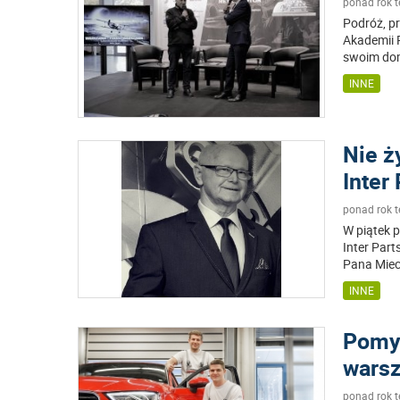
ponad rok 
Podróż, pr
Akademii 
swoim domu
INNE
Nie ż
Inter
ponad rok 
W piątek p
Inter Par
Pana Miec
INNE
Pomys
warsz
ponad rok 