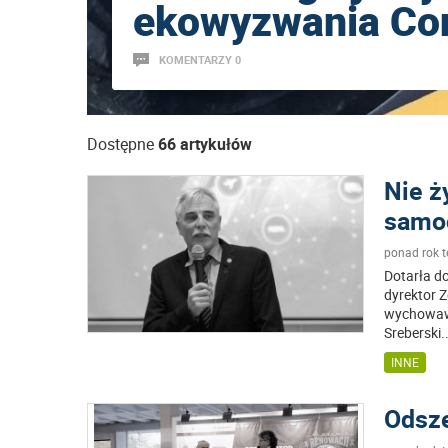
ekowyzwania Con
KOMENTARZY 0
Dostępne
66 artykułów
Nie ż
samo
ponad rok 
Dotarła d
dyrektor 
wychowawc
Sreberski
.
INNE
Odsze