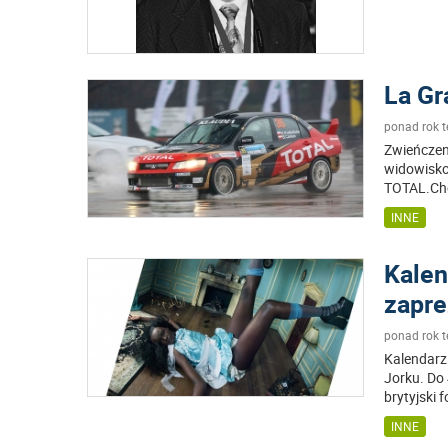
La Gr
ponad rok 
Zwieńczen
widowisko
TOTAL.Cho
INNE
Kalen
zapr
ponad rok 
Kalendarz
Jorku. Do 
brytyjski
INNE