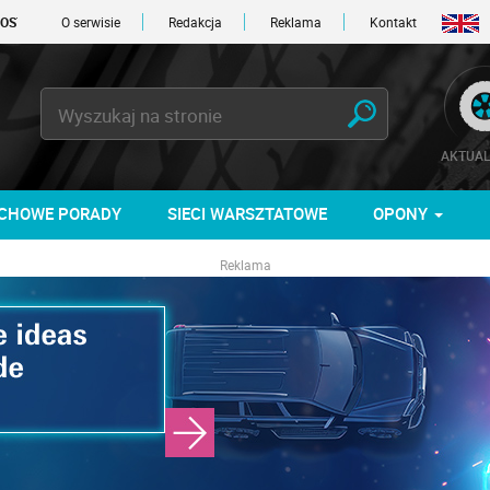
1 DNI
O serwisie
Redakcja
Reklama
Kontakt
AKTUAL
CHOWE PORADY
SIECI WARSZTATOWE
OPONY
Reklama