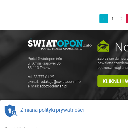
‹
1
2
Ne
Zapisz się do news
Portal Swiatopon.info
newsletter zawiera
ul. Armii Krajowej 86
będziesz mógł anu
83-110 Tczew
tel. 58 777 01 25
KLIKNIJ I
e-mail:
redakcja@swiatopon.info
e-mail:
ado@goldman.pl
Zmiana polityki prywatności