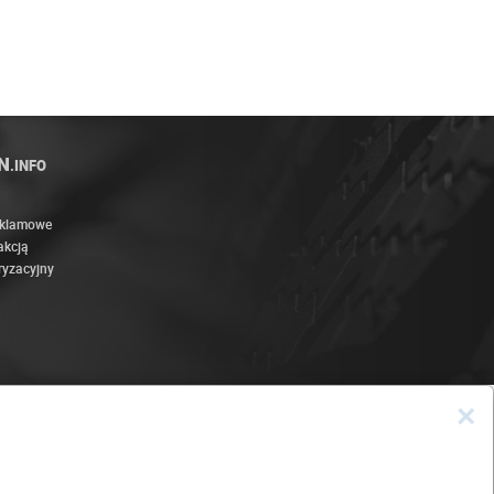
N
.INFO
eklamowe
akcją
ryzacyjny
×