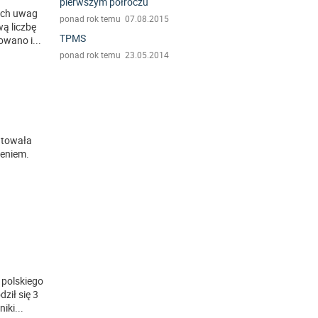
pierwszym półroczu
ych uwag
ponad rok temu 07.08.2015
wą liczbę
TPMS
owano i
...
ponad rok temu 23.05.2014
ntowała
eniem.
 polskiego
ził się 3
niki
...