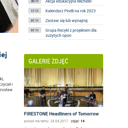
Akcja edukacyjna Michelin
30.11
Kalendarz Pirelli na rok 2023
17.11
Zastaw się lub wynajmij
07.11
Grupa Recykl z projektem dla
07.11
zużytych opon
iej
GALERIE ZDJĘĆ
ki,
yciel i
irosław
FIRESTONE Headliners of Tomorrow
ponad rok temu 24.04.2017
zdjęć:
14