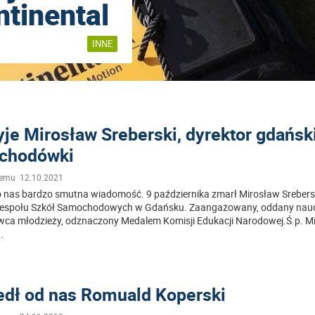
tinental
INNE
yje Mirosław Sreberski, dyrektor gdańsk
chodówki
temu 12.10.2021
o nas bardzo smutna wiadomość. 9 października zmarł Mirosław Srebers
Zespołu Szkół Samochodowych w Gdańsku. Zaangażowany, oddany naucz
a młodzieży, odznaczony Medalem Komisji Edukacji Narodowej.Ś.p. M
..
dł od nas Romuald Koperski