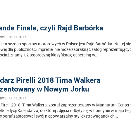
ande Finale, czyli Rajd Barbórka
temu 28.11.2017
iem sezonu sportów motorowych w Polsce jest Rajd Barbórka. Na tej ni
wej dla publiczności imprezie, nie może zabraknąć załóg reprezentując
ciaż znamy już tegoroczną klasyfikację generalną w
...
darz Pirelli 2018 Tima Walkera
ezentowany w Nowym Jorku
temu 13.11.2017
 Pirelli 2018, Tima Walkera, został zaprezentowany w Manhattan Cent
45. edycji Kalendarza, do której zdjęcia odbyły się w Londynie w maju teg
 fotograf zastosował swój niepowtarzalny styl ekstrawaganckich
...