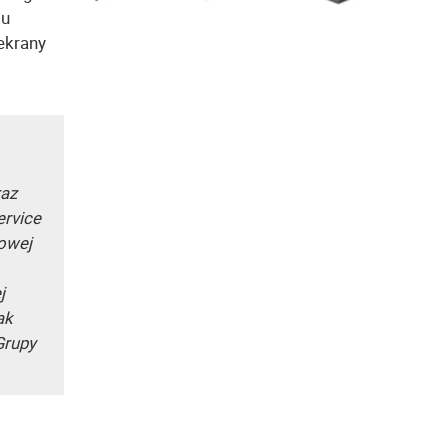
su
ekrany
raz
ervice
łowej
j
ak
Grupy