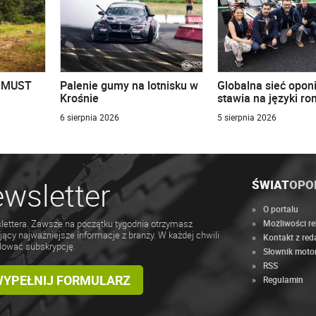
u MUST
Palenie gumy na lotnisku w
Globalna sieć opon
Krośnie
stawia na języki r
6 sierpnia 2026
5 sierpnia 2026
wsletter
ŚWIAT
OPO
O portalu
Możliwości r
lettera. Zawsze na początku tygodnia otrzymasz
jący najważniejsze informacje z branży. W każdej chwili
Kontakt z red
lować subskrypcję.
Słownik moto
RSS
 WYPEŁNIJ FORMULARZ
Regulamin