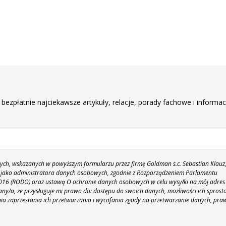
r
 bezpłatnie najciekawsze artykuły, relacje, porady fachowe i informac
h, wskazanych w powyższym formularzu przez firmę Goldman s.c. Sebastian Klauz
 86 jako administratora danych osobowych, zgodnie z Rozporządzeniem Parlamentu
 2016 (RODO) oraz ustawą O ochronie danych osobowych w celu wysyłki na mój adres
y/a, że przysługuje mi prawo do: dostępu do swoich danych, możliwości ich sprost
nia zaprzestania ich przetwarzania i wycofania zgody na przetwarzanie danych, pra