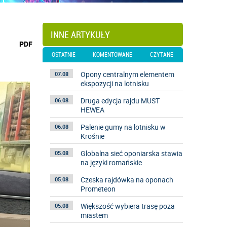
INNE ARTYKUŁY
wydrukuj
PDF
podstronę
OSTATNIE
KOMENTOWANE
CZYTANE
do
Opony centralnym elementem
07.08
ekspozycji na lotnisku
Druga edycja rajdu MUST
06.08
HEWEA
Palenie gumy na lotnisku w
06.08
Krośnie
Globalna sieć oponiarska stawia
05.08
na języki romańskie
Czeska rajdówka na oponach
05.08
Prometeon
Większość wybiera trasę poza
05.08
miastem