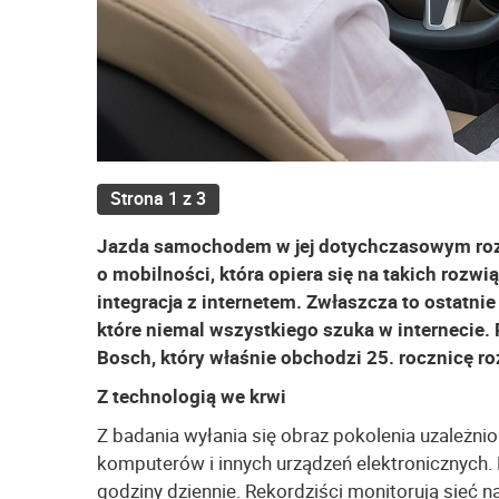
Strona 1 z 3
Jazda samochodem w jej dotychczasowym rozum
o mobilności, która opiera się na takich rozwi
integracja z internetem. Zwłaszcza to ostatnie
które niemal wszystkiego szuka w internecie. 
Bosch, który właśnie obchodzi 25. rocznicę ro
Z technologią we krwi
Z badania wyłania się obraz pokolenia uzależni
komputerów i innych urządzeń elektronicznych. P
godziny dziennie. Rekordziści monitorują sieć n