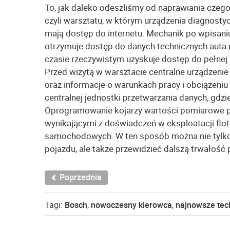
To, jak daleko odeszliśmy od naprawiania czeg
czyli warsztatu, w którym urządzenia diagnosty
mają dostęp do internetu. Mechanik po wpisani
otrzymuje dostęp do danych technicznych auta 
czasie rzeczywistym uzyskuje dostęp do pełnej
Przed wizytą w warsztacie centralne urządzenie
oraz informacje o warunkach pracy i obciążeni
centralnej jednostki przetwarzania danych, gdz
Oprogramowanie kojarzy wartości pomiarowe po
wynikającymi z doświadczeń w eksploatacji flo
samochodowych. W ten sposób można nie tylko
pojazdu, ale także przewidzieć dalszą trwało
Poprzednia
Tagi:
Bosch
,
nowoczesny kierowca
,
najnowsze tec