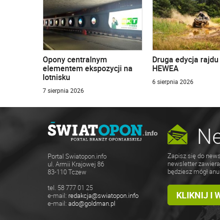
Opony centralnym
Druga edycja rajd
elementem ekspozycji na
HEWEA
lotnisku
6 sierpnia 2026
7 sierpnia 2026
Ne
Zapisz się do news
Portal Swiatopon.info
newsletter zawiera
ul. Armii Krajowej 86
będziesz mógł anu
83-110 Tczew
tel. 58 777 01 25
KLIKNIJ I
e-mail:
redakcja@swiatopon.info
e-mail:
ado@goldman.pl