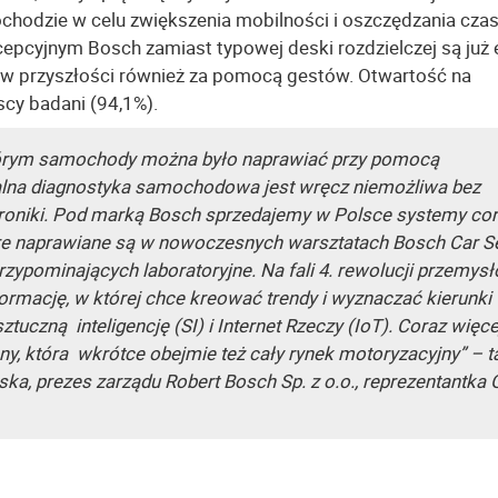
chodzie w celu zwiększenia mobilności i oszczędzania cza
pcyjnym Bosch zamiast typowej deski rozdzielczej są już 
 a w przyszłości również za pomocą gestów. Otwartość na
cy badani (94,1%).
 którym samochody można było naprawiać przy pomocą
alna diagnostyka samochodowa jest wręcz niemożliwa bez
atroniki. Pod marką Bosch sprzedajemy w Polsce systemy co
óre naprawiane są w nowoczesnych warsztatach Bosch Car S
zypominających laboratoryjne. Na fali 4. rewolucji przemys
ormację, w której chce kreować trendy i wyznaczać kierunki
ztuczną inteligencję (SI) i Internet Rzeczy (IoT). Coraz więce
, która wkrótce obejmie też cały rynek motoryzacyjny” – t
a, prezes zarządu Robert Bosch Sp. z o.o., reprezentantka 