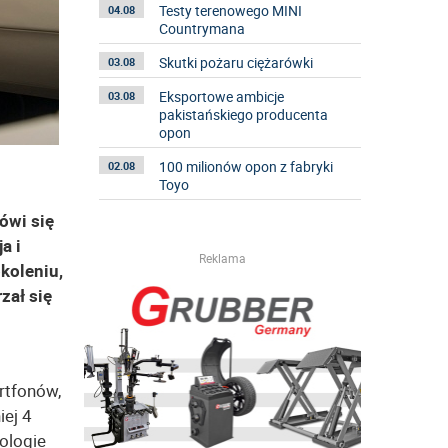
Testy terenowego MINI
04.08
Countrymana
Skutki pożaru ciężarówki
03.08
Eksportowe ambicje
03.08
pakistańskiego producenta
opon
100 milionów opon z fabryki
02.08
Toyo
ówi się
a i
Reklama
okoleniu,
zał się
rtfonów,
iej 4
nologie