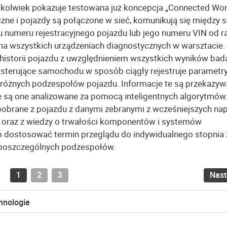
okolwiek pokazuje testowana już koncepcja „Connected Wo
czne i pojazdy są połączone w sieć, komunikują się między s
u numeru rejestracyjnego pojazdu lub jego numeru VIN od r
na wszystkich urządzeniach diagnostycznych w warsztacie.
 historii pojazdu z uwzględnieniem wszystkich wyników bad
 sterujące samochodu w sposób ciągły rejestruje parametry
u różnych podzespołów pojazdu. Informacje te są przekazy
ie są one analizowane za pomocą inteligentnych algorytmów
brane z pojazdu z danymi zebranymi z wcześniejszych nap
t oraz z wiedzy o trwałości komponentów i systemów
 dostosować termin przeglądu do indywidualnego stopnia 
ść poszczególnych podzespołów.
1
2
3
Nas
hnologie