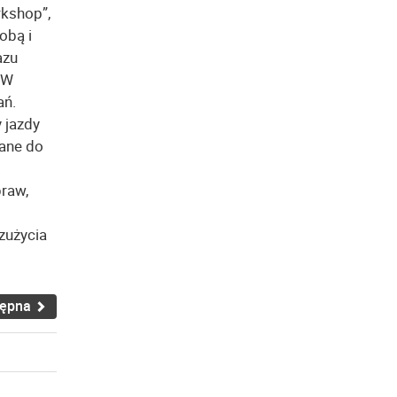
rkshop”,
obą i
azu
 W
ań.
 jazdy
wane do
.
raw,
zużycia
tępna