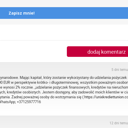
Zapisz mnie!
dodaj komentarz
5 dni temu
zynarodowe. Mając kapitał, który zostanie wykorzystany do udzielania pożyczek
000 EUR w perspektywie krótko- i długoterminowej, wszystkim poważnym osobo
e wynosi 2% rocznie. „udzielanie pożyczek finansowych, kredytów na nierucho
h, kredytów osobistych. Jestem dostępny, aby zadowolić moich klientów w ci
ytania. Żadnej poważnej osoby do wstrzymania się (
https://unixkrediettunion.co
 WhatsApp; +37125977716
12 dni temu