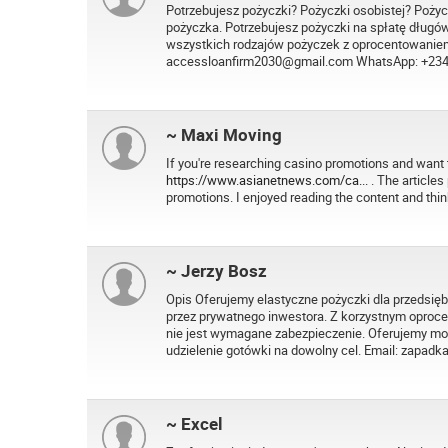
Potrzebujesz pożyczki? Pożyczki osobistej? Pożyc
pożyczka. Potrzebujesz pożyczki na spłatę długó
wszystkich rodzajów pożyczek z oprocentowaniem
accessloanfirm2030@gmail.com WhatsApp: +234
~ Maxi Moving
If you're researching casino promotions and want
https://www.asianetnews.com/ca...
. The articles
promotions. I enjoyed reading the content and think
~ Jerzy Bosz
Opis Oferujemy elastyczne pożyczki dla przedsię
przez prywatnego inwestora. Z korzystnym oproc
nie jest wymagane zabezpieczenie. Oferujemy moż
udzielenie gotówki na dowolny cel. Email: zapa
~ Excel