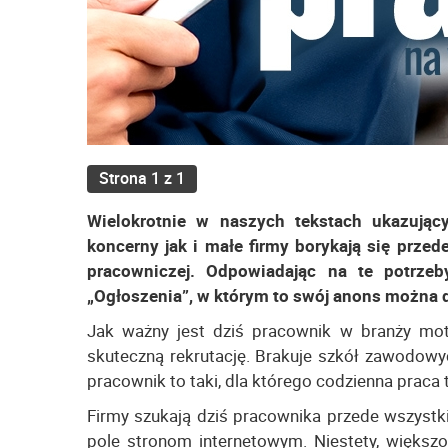
Strona 1 z 1
Wielokrotnie w naszych tekstach ukazując
koncerny jak i małe firmy borykają się prze
pracowniczej. Odpowiadając na te potrze
„Ogłoszenia”, w którym to swój anons można
Jak ważny jest dziś pracownik w branży mot
skuteczną rekrutację. Brakuje szkół zawodowyc
pracownik to taki, dla którego codzienna praca 
Firmy szukają dziś pracownika przede wszystk
pole stronom internetowym. Niestety, większo