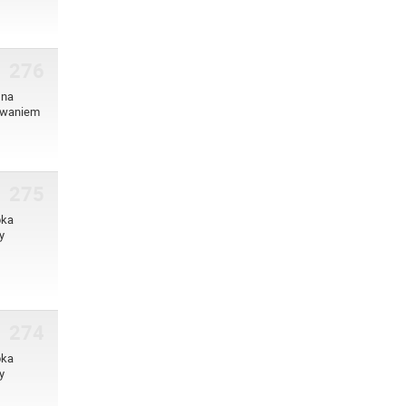
276
 na
towaniem
275
bka
y
274
bka
y