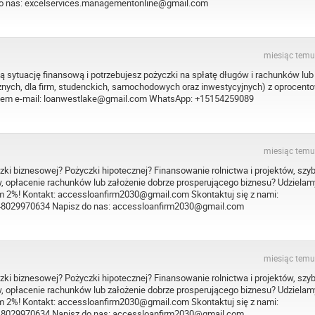
do nas: excelservices.managementonline@gmail.com
miesiąc temu
ją sytuację finansową i potrzebujesz pożyczki na spłatę długów i rachunków lub
ecznych, dla firm, studenckich, samochodowych oraz inwestycyjnych) z oprocen
resem e-mail: loanwestlake@gmail.com WhatsApp: +15154259089
miesiąc temu
zki biznesowej? Pożyczki hipotecznej? Finansowanie rolnictwa i projektów, szy
w, opłacenie rachunków lub założenie dobrze prosperującego biznesu? Udzielam
 2%! Kontakt: accessloanfirm2030@gmail.com Skontaktuj się z nami:
8029970634 Napisz do nas: accessloanfirm2030@gmail.com
miesiąc temu
zki biznesowej? Pożyczki hipotecznej? Finansowanie rolnictwa i projektów, szy
w, opłacenie rachunków lub założenie dobrze prosperującego biznesu? Udzielam
 2%! Kontakt: accessloanfirm2030@gmail.com Skontaktuj się z nami:
8029970634 Napisz do nas: accessloanfirm2030@gmail.com