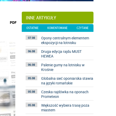
INNE ARTYKUŁY
wydrukuj
PDF
podstronę
OSTATNIE
KOMENTOWANE
CZYTANE
do
Opony centralnym elementem
07.08
ekspozycji na lotnisku
Druga edycja rajdu MUST
06.08
HEWEA
Palenie gumy na lotnisku w
06.08
Krośnie
Globalna sieć oponiarska stawia
05.08
na języki romańskie
Czeska rajdówka na oponach
05.08
Prometeon
Większość wybiera trasę poza
05.08
miastem