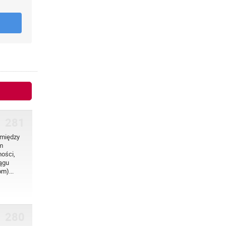
281
 między
m
mości,
ągu
m)...
280