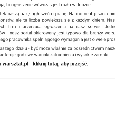
cja, to ogłoszenie wówczas jest mało widoczne.
ątek naszą bazę ogłoszeń o pracę. Na moment pisania nin
nonsów, ale ta liczba powiększa się z każdym dniem. Nas
ych firm i przerzuca ogłoszenia na nasz serwis. Jedn
 - nasz portal skierowany jest typowo dla branży wars
nego pracownika spełniającego wymagania jest o wiele pros
aszego działu - być może właśnie za pośrednictwem nasze
aoferuje godziwe warunki zatrudnienia i wysokie zarobki.
warsztat.pl - kliknij tutaj, aby przejść.