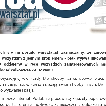
ych się na portalu warsztat.pl zaznaczamy, że zaró
de wszystkim z jednym problemem - brak wykwalifikowan
by oddajemy w ręce wszystkich zainteresowanych nas
 dodać całkowicie ZA DARMO!
oryzacyjnej wie każdy, kto choćby raz spróbował przep
h i pasjonatów, którzy zarażają swoim hobby innych. Bo n
to wyzwanie i pasja.
im przez Internet. Podobnie pracownicy - gazety papierow
ść portali oferuje możliwość zamieszczenia ogłoszenia w