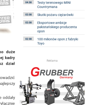
Testy terenowego MINI
04.08
Countrymana
Skutki pożaru ciężarówki
03.08
Eksportowe ambicje
03.08
pakistańskiego producenta
opon
100 milionów opon z fabryki
02.08
Toyo
wno duże
ej kadry
Reklama
z dział
rowadzić
ajlepszy
e oddały
yłącznie