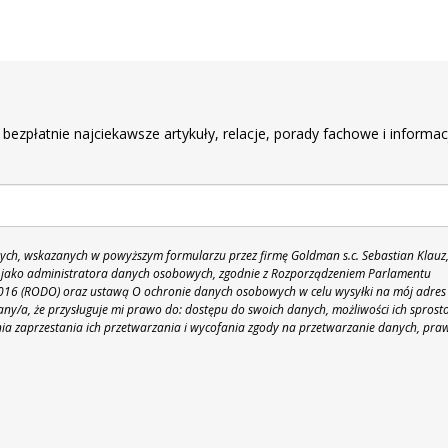
r
 bezpłatnie najciekawsze artykuły, relacje, porady fachowe i informac
h, wskazanych w powyższym formularzu przez firmę Goldman s.c. Sebastian Klauz
 86 jako administratora danych osobowych, zgodnie z Rozporządzeniem Parlamentu
 2016 (RODO) oraz ustawą O ochronie danych osobowych w celu wysyłki na mój adres
y/a, że przysługuje mi prawo do: dostępu do swoich danych, możliwości ich sprost
nia zaprzestania ich przetwarzania i wycofania zgody na przetwarzanie danych, pra