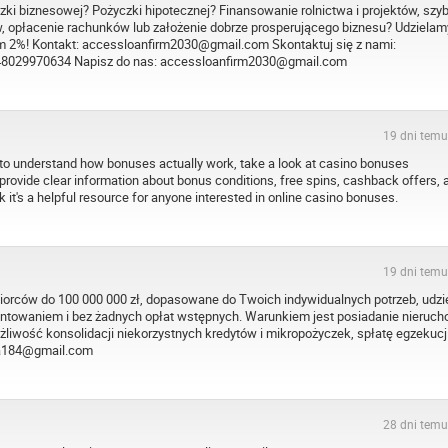
zki biznesowej? Pożyczki hipotecznej? Finansowanie rolnictwa i projektów, szy
w, opłacenie rachunków lub założenie dobrze prosperującego biznesu? Udzielam
 2%! Kontakt: accessloanfirm2030@gmail.com Skontaktuj się z nami:
8029970634 Napisz do nas: accessloanfirm2030@gmail.com
19 dni temu
 to understand how bonuses actually work, take a look at casino bonuses
 provide clear information about bonus conditions, free spins, cashback offers, 
 it's a helpful resource for anyone interested in online casino bonuses.
19 dni temu
biorców do 100 000 000 zł, dopasowane do Twoich indywidualnych potrzeb, udzi
entowaniem i bez żadnych opłat wstępnych. Warunkiem jest posiadanie nieruch
liwość konsolidacji niekorzystnych kredytów i mikropożyczek, spłatę egzekucji
dka184@gmail.com
28 dni temu