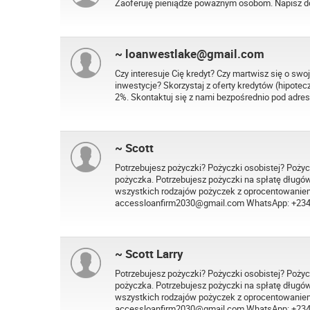
Zaoferuję pieniądze poważnym osobom. Napisz 
~ loanwestlake@gmail.com
Czy interesuje Cię kredyt? Czy martwisz się o swo
inwestycje? Skorzystaj z oferty kredytów (hipot
2%. Skontaktuj się z nami bezpośrednio pod ad
~ Scott
Potrzebujesz pożyczki? Pożyczki osobistej? Pożyc
pożyczka. Potrzebujesz pożyczki na spłatę długó
wszystkich rodzajów pożyczek z oprocentowaniem
accessloanfirm2030@gmail.com WhatsApp: +234
~ Scott Larry
Potrzebujesz pożyczki? Pożyczki osobistej? Pożyc
pożyczka. Potrzebujesz pożyczki na spłatę długó
wszystkich rodzajów pożyczek z oprocentowaniem
accessloanfirm2030@gmail.com WhatsApp: +234