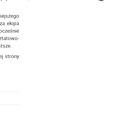
iejszego
za ekipa
ocześnie
ztatowo-
tsze.
j strony