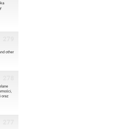
bka
y
279
and other
278
elane
omości,
 oraz
277