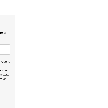
je o
, Joanna
 e-mail
owania,
wo do