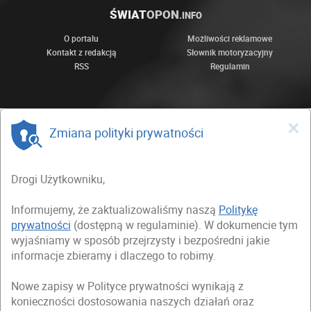
ŚWIAT
OPON
.INFO
O portalu
Możliwości reklamowe
Kontakt z redakcją
Słownik motoryzacyjny
RSS
Regulamin
×
Zmiana polityki prywatności
Drogi Użytkowniku,
Informujemy, że zaktualizowaliśmy naszą
Politykę
prywatności
(dostępną w regulaminie). W dokumencie tym
wyjaśniamy w sposób przejrzysty i bezpośredni jakie
informacje zbieramy i dlaczego to robimy.
Nowe zapisy w Polityce prywatności wynikają z
konieczności dostosowania naszych działań oraz