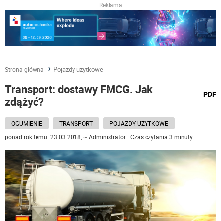
Reklama
Pojazdy użytkowe
Strona główna
Transport: dostawy FMCG. Jak
wydru
PDF
zdążyć?
podst
do
OGUMIENIE
TRANSPORT
POJAZDY UŻYTKOWE
ponad rok temu 23.03.2018, ~ Administrator Czas czytania 3 minuty