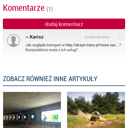
Komentarze
(1)
dodaj komentarz
1
~ Karisz
ponad rok temu
Jak wygląda transport w
http://ekspo-trans.pl/nowe-zas...
?
Korzystaliście może z ich usług?
ZOBACZ RÓWNIEŻ INNE ARTYKUŁY