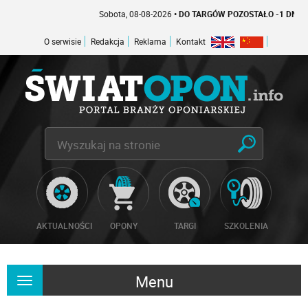
Sobota, 08-08-2026
• DO TARGÓW POZOSTAŁO -1 DNI
O serwisie
Redakcja
Reklama
Kontakt
AKTUALNOŚCI
OPONY
TARGI
SZKOLENIA
Menu
Rozwiń
nawigację