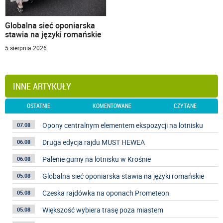
Globalna sieć oponiarska
stawia na języki romańskie
5 sierpnia 2026
INNE ARTYKUŁY
OSTATNIE
KOMENTOWANE
CZYTANE
Opony centralnym elementem ekspozycji na lotnisku
07.08
Druga edycja rajdu MUST HEWEA
06.08
Palenie gumy na lotnisku w Krośnie
06.08
Globalna sieć oponiarska stawia na języki romańskie
05.08
Czeska rajdówka na oponach Prometeon
05.08
Większość wybiera trasę poza miastem
05.08