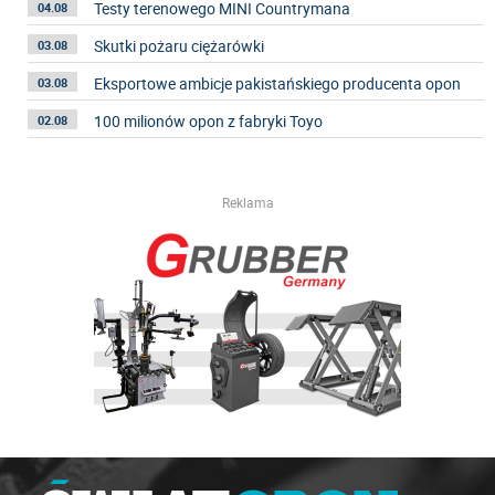
Testy terenowego MINI Countrymana
04.08
Skutki pożaru ciężarówki
03.08
Eksportowe ambicje pakistańskiego producenta opon
03.08
100 milionów opon z fabryki Toyo
02.08
Reklama