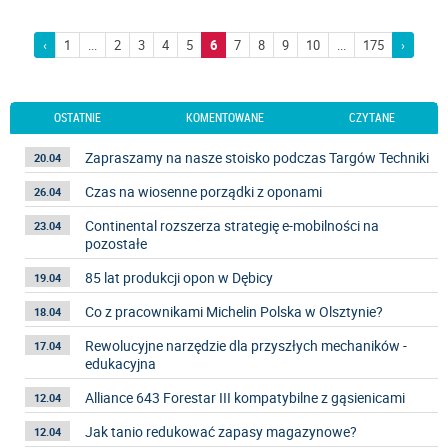
‹
1
...
2
3
4
5
6
7
8
9
10
...
175
›
OSTATNIE
KOMENTOWANE
CZYTANE
Zapraszamy na nasze stoisko podczas Targów Techniki
20.04
Czas na wiosenne porządki z oponami
26.04
Continental rozszerza strategię e-mobilności na
23.04
pozostałe
85 lat produkcji opon w Dębicy
19.04
Co z pracownikami Michelin Polska w Olsztynie?
18.04
Rewolucyjne narzędzie dla przyszłych mechaników -
17.04
edukacyjna
Alliance 643 Forestar III kompatybilne z gąsienicami
12.04
Jak tanio redukować zapasy magazynowe?
12.04