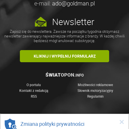
e-mail:
ado@goldman.pl
Newsletter
Zapisz się do newslettera. Zawsze na początku tygodnia otrzymasz
newsletter zawierający najważniejsze informacje z branży. W każdej chwili
będziesz mógł anulować subskrypcję.
KLIKNIJ I WYPEŁNIJ FORMULARZ
ŚWIAT
OPON
.INFO
O portalu
Możliwości reklamowe
Kontakt z redakcją
Słownik motoryzacyjny
RSS
Regulamin
×
Zmiana polityki prywatności