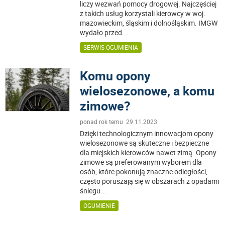
liczy wezwań pomocy drogowej. Najczęściej
z takich usług korzystali kierowcy w woj.
mazowieckim, śląskim i dolnośląskim. IMGW
wydało przed
...
SERWIS OGUMIENIA
Komu opony
wielosezonowe, a komu
zimowe?
ponad rok temu 29.11.2023
Dzięki technologicznym innowacjom opony
wielosezonowe są skuteczne i bezpieczne
dla miejskich kierowców nawet zimą. Opony
zimowe są preferowanym wyborem dla
osób, które pokonują znaczne odległości,
często poruszają się w obszarach z opadami
śniegu
...
OGUMIENIE