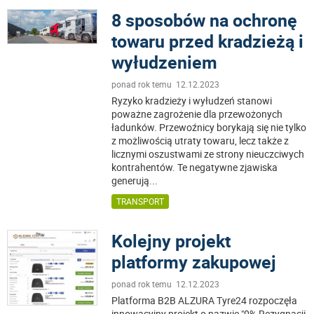
8 sposobów na ochronę
towaru przed kradzieżą i
wyłudzeniem
ponad rok temu 12.12.2023
Ryzyko kradzieży i wyłudzeń stanowi
poważne zagrożenie dla przewożonych
ładunków. Przewoźnicy borykają się nie tylko
z możliwością utraty towaru, lecz także z
licznymi oszustwami ze strony nieuczciwych
kontrahentów. Te negatywne zjawiska
generują
...
TRANSPORT
Kolejny projekt
platformy zakupowej
ponad rok temu 12.12.2023
Platforma B2B ALZURA Tyre24 rozpoczęła
innowacyjny projekt o nazwie "0% Rezygnacji