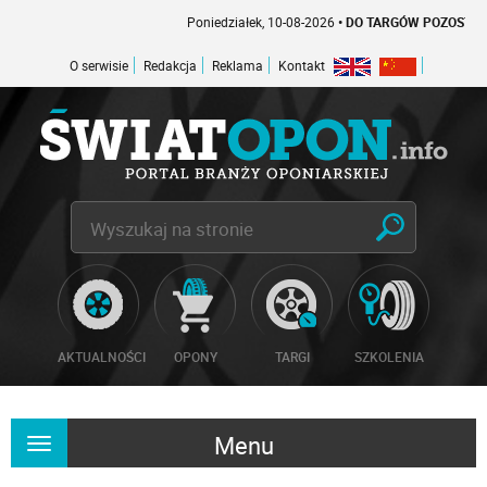
Poniedziałek, 10-08-2026
• DO TARGÓW POZOSTAŁO -1 D
O serwisie
Redakcja
Reklama
Kontakt
AKTUALNOŚCI
OPONY
TARGI
SZKOLENIA
Menu
Rozwiń
nawigację