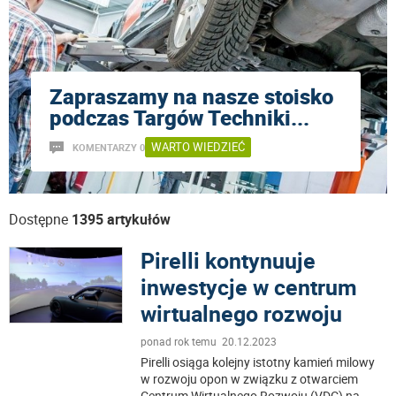
Zapraszamy na nasze stoisko
podczas Targów Techniki
...
WARTO WIEDZIEĆ
KOMENTARZY 0
Dostępne
1395 artykułów
Pirelli kontynuuje
inwestycje w centrum
wirtualnego rozwoju
ponad rok temu 20.12.2023
Pirelli osiąga kolejny istotny kamień milowy
w rozwoju opon w związku z otwarciem
Centrum Wirtualnego Rozwoju (VDC) na