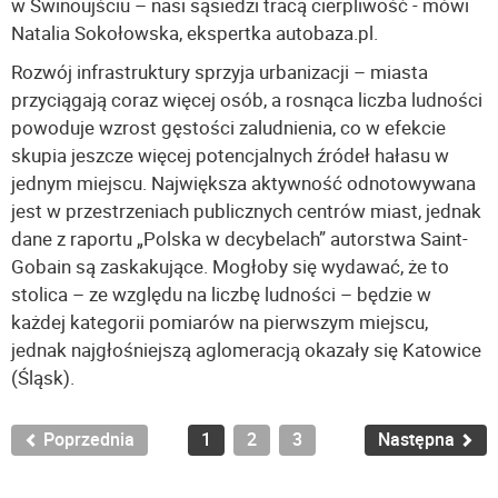
w Świnoujściu – nasi sąsiedzi tracą cierpliwość - mówi
Natalia Sokołowska, ekspertka autobaza.pl.
Rozwój infrastruktury sprzyja urbanizacji – miasta
przyciągają coraz więcej osób, a rosnąca liczba ludności
powoduje wzrost gęstości zaludnienia, co w efekcie
skupia jeszcze więcej potencjalnych źródeł hałasu w
jednym miejscu. Największa aktywność odnotowywana
jest w przestrzeniach publicznych centrów miast, jednak
dane z raportu „Polska w decybelach” autorstwa Saint-
Gobain są zaskakujące. Mogłoby się wydawać, że to
stolica – ze względu na liczbę ludności – będzie w
każdej kategorii pomiarów na pierwszym miejscu,
jednak najgłośniejszą aglomeracją okazały się Katowice
(Śląsk).
Poprzednia
1
2
3
Następna