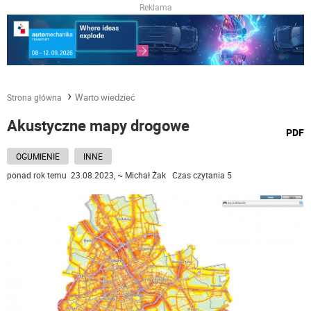
Reklama
Warto wiedzieć
Strona główna
Akustyczne mapy drogowe
wydru
PDF
podst
do
OGUMIENIE
INNE
ponad rok temu 23.08.2023, ~ Michał Żak Czas czytania 5