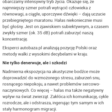
obarczamy intensywny tryb życia. Okazuje się, że
najmniejszy szmer potrafi wytrącić człowieka z
równowagi, a ciągłe, uporczywe dźwięki – dają uczucie
przebiegniętego maratonu. Hałas niekoniecznie musi
być głośny. Jest on zjawiskiem subiektywnym, a czasem
zwykły szmer (ok. 35 dB) potrafi zaburzyć naszą
koncentrację.
Eksperci autobaza.pl analizują pozycję Polski oraz
metody walki z wysokimi decybelami w kraju.
Nie tylko denerwuje, ale i szkodzi
Nadmierna ekspozycja na akustyczne bodźce może
doprowadzić do wzmożonego stresu, zaburzeń snu,
rosnącego niepokoju, a nawet problemów sercowo-
naczyniowych. Co więcej – hałas ma także negatywny
wpływ na świat zwierząt. Zakłóca ich komunikację, cykle
rozrodcze, ale i odstrasza, ingerując tym samym w ich
stały harmonogram migracji.