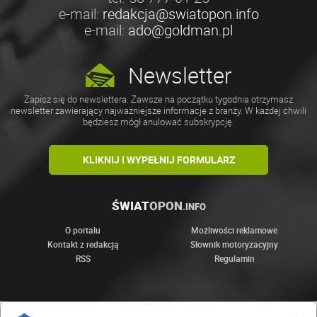
e-mail:
redakcja@swiatopon.info
e-mail:
ado@goldman.pl
Newsletter
Zapisz się do newslettera. Zawsze na początku tygodnia otrzymasz
newsletter zawierający najważniejsze informacje z branży. W każdej chwili
będziesz mógł anulować subskrypcję.
KLIKNIJ I WYPEŁNIJ FORMULARZ
ŚWIAT
OPON
.INFO
O portalu
Możliwości reklamowe
Kontakt z redakcją
Słownik motoryzacyjny
RSS
Regulamin