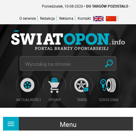
Poniedziałek, 10-08-2026
• DO TARGÓW POZOSTAŁO -1 DNI
O serwisie
Redakcja
Reklama
Kontakt
AKTUALNOŚCI
OPONY
TARGI
SZKOLENIA
Menu
Rozwiń
nawigację