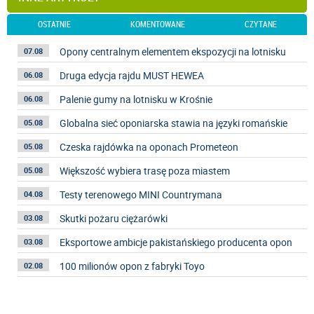
OSTATNIE
KOMENTOWANE
CZYTANE
Opony centralnym elementem ekspozycji na lotnisku
07.08
Druga edycja rajdu MUST HEWEA
06.08
Palenie gumy na lotnisku w Krośnie
06.08
Globalna sieć oponiarska stawia na języki romańskie
05.08
Czeska rajdówka na oponach Prometeon
05.08
Większość wybiera trasę poza miastem
05.08
Testy terenowego MINI Countrymana
04.08
Skutki pożaru ciężarówki
03.08
Eksportowe ambicje pakistańskiego producenta opon
03.08
100 milionów opon z fabryki Toyo
02.08