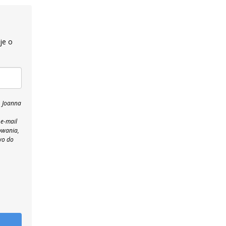
je o
, Joanna
 e-mail
owania,
wo do