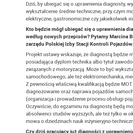
Dziś, by ubiegać się o uprawnienia diagnosty, w
wykształcenie średnie techniczne, przy czym m
elektryczne, gastronomiczne czy jakiekolwiek i
Kto będzie mógł ubiegać się o uprawnienia 
według nowych przepisów? Pytamy Marcina Ba
zarządu Polskiej Izby Stacji Kontroli Pojazdów
Projekt ustawy wskazuje, że diagnostą będzie 
posiadająca dyplom technika albo tytuł zawod
związanych z motoryzacją. Może to być wykszt
samochodowego, ale też elektromechanika, mec
Z pewnością właściwą kwalifikacją będzie MOT.
diagnozowanie oraz naprawa pojazdów samoc
(organizacja i prowadzenie procesu obsługi 
Oczywiście, do egzaminu na diagnostę będą mog
absolwenci studiów wyższych, ale też tylko w o
mowa o dziedzinach nauk inżynieryjno-technicz
Czy dziś pracujący już diagności z uprawnieniam