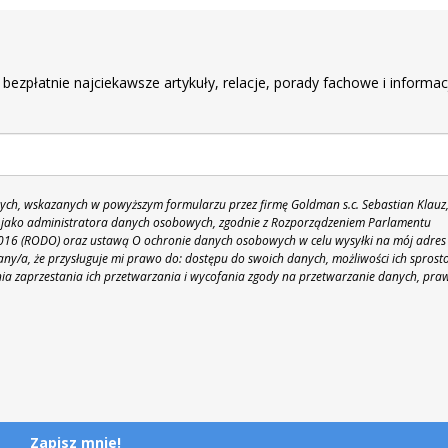
r
 bezpłatnie najciekawsze artykuły, relacje, porady fachowe i informac
h, wskazanych w powyższym formularzu przez firmę Goldman s.c. Sebastian Klauz
 86 jako administratora danych osobowych, zgodnie z Rozporządzeniem Parlamentu
 2016 (RODO) oraz ustawą O ochronie danych osobowych w celu wysyłki na mój adres
y/a, że przysługuje mi prawo do: dostępu do swoich danych, możliwości ich sprost
nia zaprzestania ich przetwarzania i wycofania zgody na przetwarzanie danych, pra
Zapisz mnie!