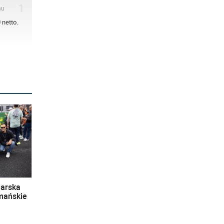
1
mu
 netto.
iarska
omańskie