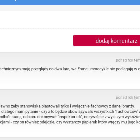
dodaj komentarz
ponad rok te
chnicznym mają przeglądy co dwa lata, we Francji motocykle nie podlegają w 
ponad rok te
dawno żeby stanowiska piastowali tylko i wyłącznie fachowcy z danej branży,
 dlatego mam pytanie - czy z to będzie obowiązywało wszystkich "fachowców'
odbiór stacji, odbioru dokonywał "inspektor tdt", oczywiście z wyższym wykszt
cjami - czy on również odejdzie, czy wystarczy papierek który wręczy mu jego k