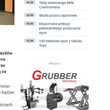
Testy terenowego MINI
04.08
Countrymana
Skutki pożaru ciężarówki
03.08
Eksportowe ambicje
03.08
pakistańskiego producenta
opon
100 milionów opon z fabryki
02.08
Toyo
ojazdów
nia
Reklama
zas
ą za
j mówi
y będzie
ższych.