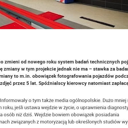
ząco zmieni od nowego roku system badań technicznych p
żę zmiany w tym projekcie jednak nie ma – stawka za bada
 Zmiany to m.in. obowiązek fotografowania pojazdów podc
djęć przez 5 lat. Spóźnialscy kierowcy natomiast zapłac
. Informowały o tym także media ogólnopolskie. Dużo mnie
m roku, jeśli ustawa wejdzie w życie, o uprawnienia diagnost
a osób niż dziś. Wejdzie bowiem obowiązek posiadania
nach związanych z motoryzacją lub określonych studiów wy