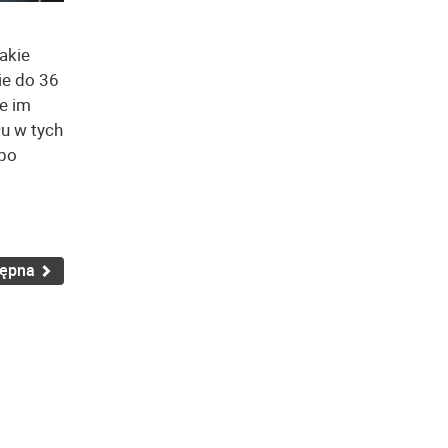
akie
ie do 36
e im
u w tych
 po
tępna