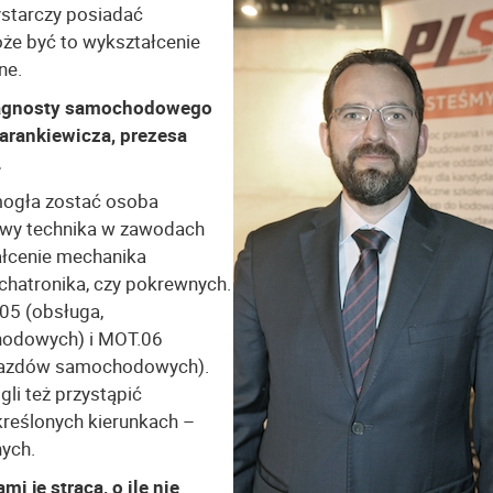
ystarczy posiadać
oże być to wykształcenie
nne.
diagnosty samochodowego
rankiewicza, prezesa
.
mogła zostać osoba
owy technika w zawodach
ałcenie mechanika
hatronika, czy pokrewnych.
05 (obsługa,
hodowych) i MOT.06
pojazdów samochodowych).
li też przystąpić
kreślonych kierunkach –
nych.
i je stracą, o ile nie