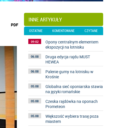
INNE ARTYKUŁY
wydrukuj
PDF
podstronę
OSTATNIE
KOMENTOWANE
CZYTANE
do
Opony centralnym elementem
09:02
ekspozycji na lotnisku
Druga edycja rajdu MUST
06.08
HEWEA
Palenie gumy na lotnisku w
06.08
Krośnie
Globalna sieć oponiarska stawia
05.08
na języki romańskie
Czeska rajdówka na oponach
05.08
Prometeon
Większość wybiera trasę poza
05.08
miastem