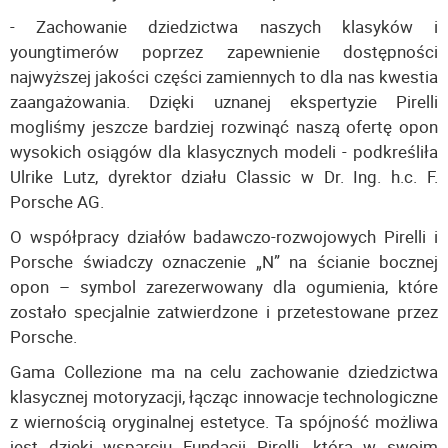
- Zachowanie dziedzictwa naszych klasyków i
youngtimerów poprzez zapewnienie dostępności
najwyższej jakości części zamiennych to dla nas kwestia
zaangażowania. Dzięki uznanej ekspertyzie Pirelli
mogliśmy jeszcze bardziej rozwinąć naszą ofertę opon
wysokich osiągów dla klasycznych modeli - podkreśliła
Ulrike Lutz, dyrektor działu Classic w Dr. Ing. h.c. F.
Porsche AG.
O współpracy działów badawczo-rozwojowych Pirelli i
Porsche świadczy oznaczenie „N” na ścianie bocznej
opon – symbol zarezerwowany dla ogumienia, które
zostało specjalnie zatwierdzone i przetestowane przez
Porsche.
Gama Collezione ma na celu zachowanie dziedzictwa
klasycznej motoryzacji, łącząc innowacje technologiczne
z wiernością oryginalnej estetyce. Ta spójność możliwa
jest dzięki wsparciu Fundacji Pirelli, która w swoim