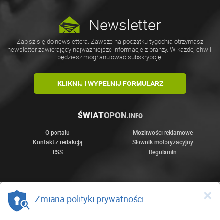
Newsletter
Zapisz się do newslettera. Zawsze na początku tygodnia otrzymasz
newsletter zawierający najważniejsze informacje z branży. W każdej chwili
będziesz mógł anulować subskrypcję.
KLIKNIJ I WYPEŁNIJ FORMULARZ
ŚWIAT
OPON
.INFO
O portalu
Możliwości reklamowe
Kontakt z redakcją
Słownik motoryzacyjny
RSS
Regulamin
×
Zmiana polityki prywatności