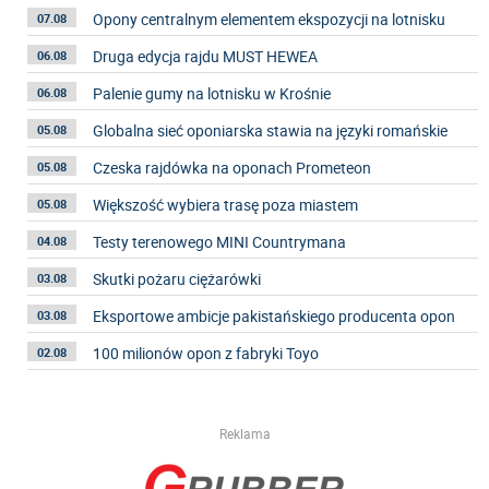
Opony centralnym elementem ekspozycji na lotnisku
07.08
Druga edycja rajdu MUST HEWEA
06.08
Palenie gumy na lotnisku w Krośnie
06.08
Globalna sieć oponiarska stawia na języki romańskie
05.08
Czeska rajdówka na oponach Prometeon
05.08
Większość wybiera trasę poza miastem
05.08
Testy terenowego MINI Countrymana
04.08
Skutki pożaru ciężarówki
03.08
Eksportowe ambicje pakistańskiego producenta opon
03.08
100 milionów opon z fabryki Toyo
02.08
Reklama