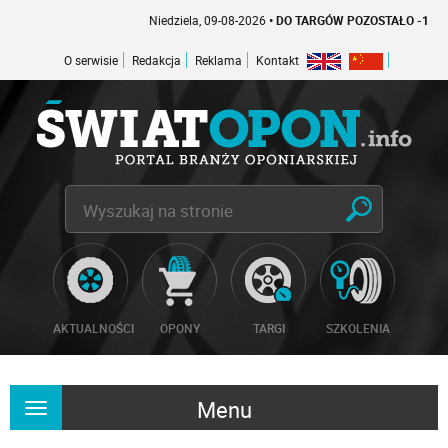
Niedziela, 09-08-2026
• DO TARGÓW POZOSTAŁO -1 DNI
O serwisie
Redakcja
Reklama
Kontakt
AKTUALNOŚCI
OPONY
TARGI
SZKOLENIA
Menu
Rozwiń
nawigację