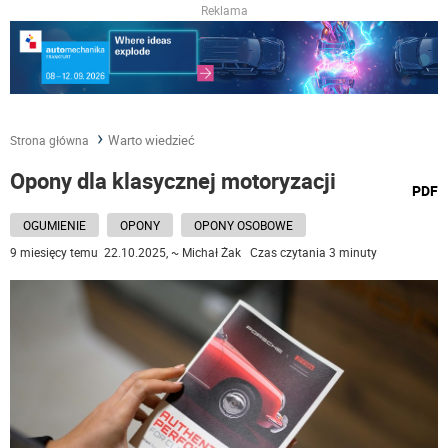
Reklama
Warto wiedzieć
Strona główna
Opony dla klasycznej motoryzacji
wydru
PDF
podst
do
OGUMIENIE
OPONY
OPONY OSOBOWE
9 miesięcy temu 22.10.2025, ~ Michał Żak Czas czytania 3 minuty