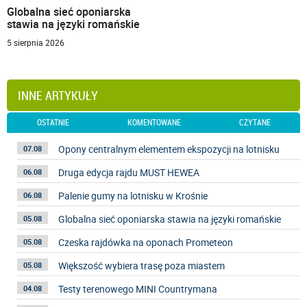
Globalna sieć oponiarska
stawia na języki romańskie
5 sierpnia 2026
INNE ARTYKUŁY
OSTATNIE
KOMENTOWANE
CZYTANE
Opony centralnym elementem ekspozycji na lotnisku
07.08
Druga edycja rajdu MUST HEWEA
06.08
Palenie gumy na lotnisku w Krośnie
06.08
Globalna sieć oponiarska stawia na języki romańskie
05.08
Czeska rajdówka na oponach Prometeon
05.08
Większość wybiera trasę poza miastem
05.08
Testy terenowego MINI Countrymana
04.08