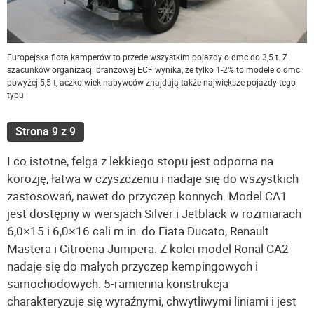
Europejska flota kamperów to przede wszystkim pojazdy o dmc do 3,5 t. Z
szacunków organizacji branżowej ECF wynika, że tylko 1-2% to modele o dmc
powyżej 5,5 t, aczkolwiek nabywców znajdują także największe pojazdy tego
typu
Strona 9 z 9
I co istotne, felga z lekkiego stopu jest odporna na
korozję, łatwa w czyszczeniu i nadaje się do wszystkich
zastosowań, nawet do przyczep konnych. Model CA1
jest dostępny w wersjach Silver i Jetblack w rozmiarach
6,0×15 i 6,0×16 cali m.in. do Fiata Ducato, Renault
Mastera i Citroëna Jumpera. Z kolei model Ronal CA2
nadaje się do małych przyczep kempingowych i
samochodowych. 5-ramienna konstrukcja
charakteryzuje się wyraźnymi, chwytliwymi liniami i jest