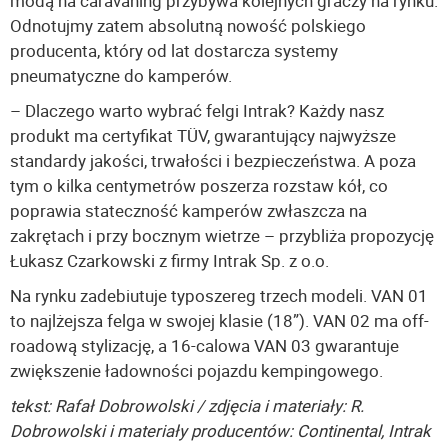
modą na caravaning przybywa kolejnych graczy na rynku.
Odnotujmy zatem absolutną nowość polskiego
producenta, który od lat dostarcza systemy
pneumatyczne do kamperów.
– Dlaczego warto wybrać felgi Intrak? Każdy nasz
produkt ma certyfikat TÜV, gwarantujący najwyższe
standardy jakości, trwałości i bezpieczeństwa. A poza
tym o kilka centymetrów poszerza rozstaw kół, co
poprawia stateczność kamperów zwłaszcza na
zakrętach i przy bocznym wietrze – przybliża propozycję
Łukasz Czarkowski z firmy Intrak Sp. z o.o.
Na rynku zadebiutuje typoszereg trzech modeli. VAN 01
to najlżejsza felga w swojej klasie (18”). VAN 02 ma off-
roadową stylizację, a 16-calowa VAN 03 gwarantuje
zwiększenie ładowności pojazdu kempingowego.
tekst: Rafał Dobrowolski / zdjęcia i materiały: R.
Dobrowolski i materiały producentów: Continental, Intrak