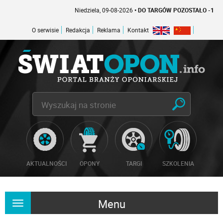
Niedziela, 09-08-2026
• DO TARGÓW POZOSTAŁO -1 DNI
O serwisie
Redakcja
Reklama
Kontakt
AKTUALNOŚCI
OPONY
TARGI
SZKOLENIA
Menu
Rozwiń
nawigację