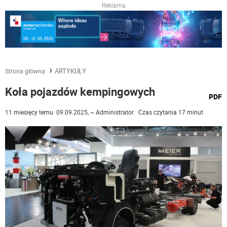
Reklama
ARTYKUŁY
Strona główna
Koła pojazdów kempingowych
wydru
PDF
podst
do
11 miesięcy temu 09.09.2025, ~ Administrator Czas czytania 17 minut