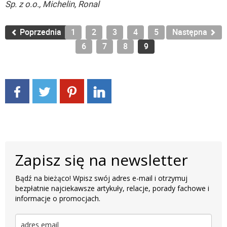
Sp. z o.o., Michelin, Ronal
Poprzednia
1
2
3
4
5
Następna
6
7
8
9
Zapisz się na newsletter
Bądź na bieżąco! Wpisz swój adres e-mail i otrzymuj
bezpłatnie najciekawsze artykuły, relacje, porady fachowe i
informacje o promocjach.