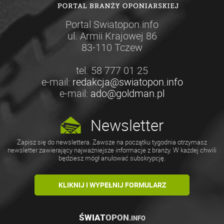
Portal Swiatopon.info
ul. Armii Krajowej 86
83-110 Tczew
tel. 58 777 01 25
e-mail:
redakcja@swiatopon.info
e-mail:
ado@goldman.pl
Newsletter
Zapisz się do newslettera. Zawsze na początku tygodnia otrzymasz
newsletter zawierający najważniejsze informacje z branży. W każdej chwili
będziesz mógł anulować subskrypcję.
KLIKNIJ I WYPEŁNIJ FORMULARZ
ŚWIAT
OPON
.INFO