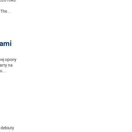
 The
...
gami
wej opony
arty na
mu
...
 debiuty