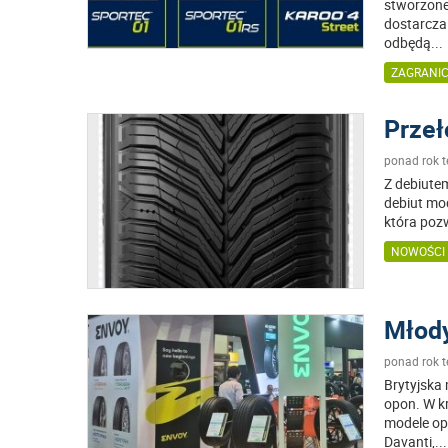
stworzone
dostarcza
odbędą
...
ZAGRANI
Przeł
ponad rok 
Z debiutem
debiut mo
która poz
NOWOŚCI
Młody
ponad rok 
Brytyjska
opon. W k
modele op
Davanti,
...