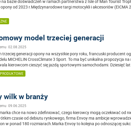
 na bazie doświadczeń w ramach partnerstwa z Isle of Man Tourist Troph
 opony od 2023 r.Międzynarodowe targi motocykli i akcesoriów (EICMA 
CZNE
omowy model trzeciej generacji
temu 02.08.2025
 trzeciej generacji opony na wszystkie pory roku, francuski producent og
delu MICHELIN CrossClimate 3 Sport. To ma być unikalna propozycja na 
wala kierowcom cieszyć się jazdą sportowymi samochodami. Dziesięć lat
 PRODUKTOWE
 wilk w branży
temu 09.06.2025
 marka chce na nowo zdefiniować, czego kierowcy mogą oczekiwać od ni
rótkim czasie od debiutu rynkowego, firma Envoy ma ambicje wprowadzi
on w ponad 180 rozmiarach.Marka Envoy to kolejna po odnoszącej suk