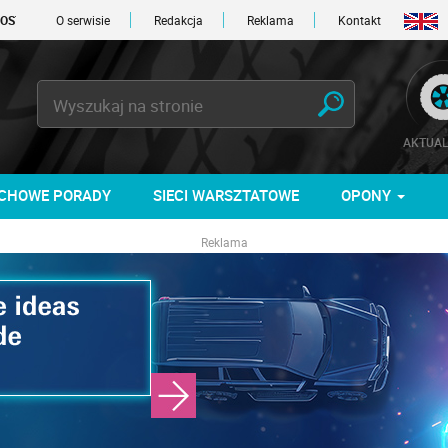
1 DNI
O serwisie
Redakcja
Reklama
Kontakt
AKTUAL
CHOWE PORADY
SIECI WARSZTATOWE
OPONY
Reklama