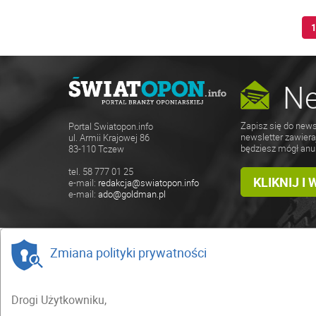
Ne
Zapisz się do news
Portal Swiatopon.info
newsletter zawiera
ul. Armii Krajowej 86
będziesz mógł anu
83-110 Tczew
tel. 58 777 01 25
KLIKNIJ I
e-mail:
redakcja@swiatopon.info
e-mail:
ado@goldman.pl
Zmiana polityki prywatności
Drogi Użytkowniku,