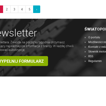
1
2
3
4
5
›
wsletter
ŚWIAT
OPO
O portalu
Możliwości r
lettera. Zawsze na początku tygodnia otrzymasz
jący najważniejsze informacje z branży. W każdej chwili
Kontakt z red
lować subskrypcję.
Słownik moto
RSS
 WYPEŁNIJ FORMULARZ
Regulamin