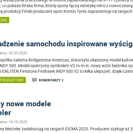
 co pokaże fińska firma, której opony łączą estetykę retro z nowoczesną
ią produkcji.Fiński producent opon Kontio Tyres zaprezentuje na targach
CZNE
adzenie samochodu inspirowane wyści
 temu 05.03.2026
, spółka zależna Bridgestone Americas, stworzyła ulepszony model kulto
INDY 500. Model opatrzony symbolem V2 to m.in. nowy wzór bieżnika op
i ENLITEN.Firestone Firehawk INDY 500 V2 to kilka ulepszeń, dzięki cze
 PRODUKTOWE
KOMENTARZY 2
zy nowe modele
ler
 temu 16.10.2025
y Metzeler zadebiutują na targach EICMA 2025. Producent szykuje aż 3