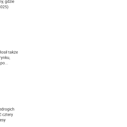
y, gdzie
2025)
łosił także
rynku,
 po
...
edrogich
ć cztery
cesy