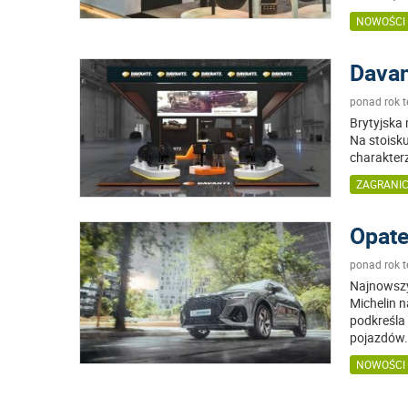
NOWOŚCI
Davan
ponad rok 
Brytyjska
Na stoisk
charakter
ZAGRANI
Opate
ponad rok 
Najnowszy
Michelin 
podkreśla
pojazdów
NOWOŚCI