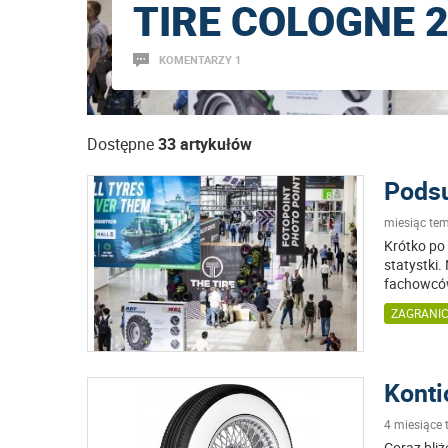
TIRE COLOGNE 
KOMENTARZY 1
Dostępne
33 artykułów
Pods
miesiąc te
Krótko po 
statystki
fachowców
ZAGRANI
Konti
4 miesiące
Coraz bli