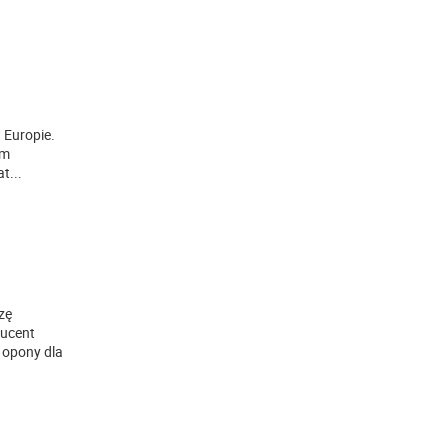
 Europie.
ym
at
...
zę
ducent
 opony dla