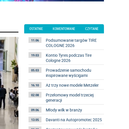
OSTATNIE
KOMENTOWANE
CZYTANE
Podsumowanie targów TIRE
11.06
COLOGNE 2026
Kontio Tyres podczas Tire
19.03
Cologne 2026
Prowadzenie samochodu
05.03
inspirowane wyścigami
Aż trzy nowe modele Metzeler
16.10
Przełomowy model trzeciej
02.08
generacji
Młody wilk w branży
09.06
Davanti na Autopromotec 2025
13.05