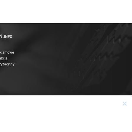
N
.INFO
eklamowe
akcją
ryzacyjny
×