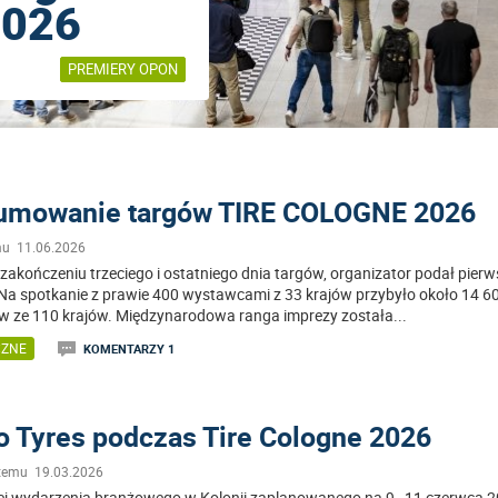
2026
PREMIERY OPON
umowanie targów TIRE COLOGNE 2026
mu 11.06.2026
zakończeniu trzeciego i ostatniego dnia targów, organizator podał pier
. Na spotkanie z prawie 400 wystawcami z 33 krajów przybyło około 14 6
 ze 110 krajów. Międzynarodowa ranga imprezy została
...
CZNE
KOMENTARZY 1
o Tyres podczas Tire Cologne 2026
 temu 19.03.2026
żej wydarzenia branżowego w Kolonii zaplanowanego na 9–11 czerwca 2