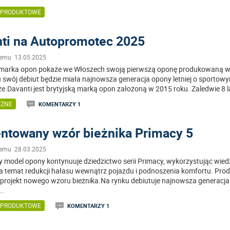
 PRODUKTOWE
ti na Autopromotec 2025
temu 13.05.2025
 marka opon pokaże we Włoszech swoją pierwszą oponę produkowaną w
u swój debiut będzie miała najnowsza generacja opony letniej o sportow
ze.Davanti jest brytyjską marką opon założoną w 2015 roku. Zaledwie 8 l
CZNE
KOMENTARZY 1
ntowany wzór bieżnika Primacy 5
temu 28.03.2025
 model opony kontynuuje dziedzictwo serii Primacy, wykorzystując wied
na temat redukcji hałasu wewnątrz pojazdu i podnoszenia komfortu. Pro
 projekt nowego wzoru bieżnika.Na rynku debiutuje najnowsza generacja
...
 PRODUKTOWE
KOMENTARZY 1