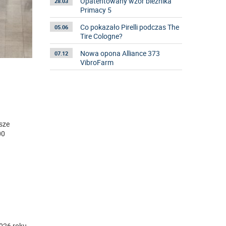
Opatentowany wzór bieżnika
28.03
Primacy 5
Co pokazało Pirelli podczas The
05.06
Tire Cologne?
Nowa opona Alliance 373
07.12
VibroFarm
wsze
00
026 roku.