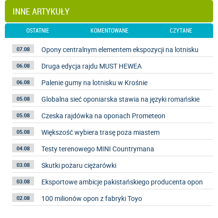
INNE ARTYKUŁY
OSTATNIE
KOMENTOWANE
CZYTANE
Opony centralnym elementem ekspozycji na lotnisku
07.08
Druga edycja rajdu MUST HEWEA
06.08
Palenie gumy na lotnisku w Krośnie
06.08
Globalna sieć oponiarska stawia na języki romańskie
05.08
Czeska rajdówka na oponach Prometeon
05.08
Większość wybiera trasę poza miastem
05.08
Testy terenowego MINI Countrymana
04.08
Skutki pożaru ciężarówki
03.08
Eksportowe ambicje pakistańskiego producenta opon
03.08
100 milionów opon z fabryki Toyo
02.08