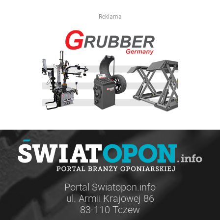
Reklama
Portal Swiatopon.info
ul. Armii Krajowej 86
83-110 Tczew