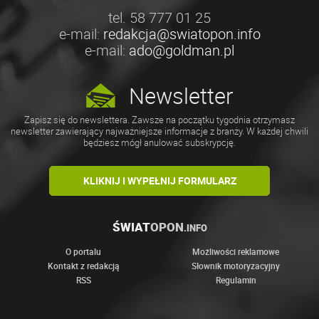
tel. 58 777 01 25
e-mail:
redakcja@swiatopon.info
e-mail:
ado@goldman.pl
Newsletter
Zapisz się do newslettera. Zawsze na początku tygodnia otrzymasz
newsletter zawierający najważniejsze informacje z branży. W każdej chwili
będziesz mógł anulować subskrypcję.
KLIKNIJ I WYPEŁNIJ FORMULARZ
ŚWIAT
OPON
.INFO
O portalu
Możliwości reklamowe
Kontakt z redakcją
Słownik motoryzacyjny
RSS
Regulamin