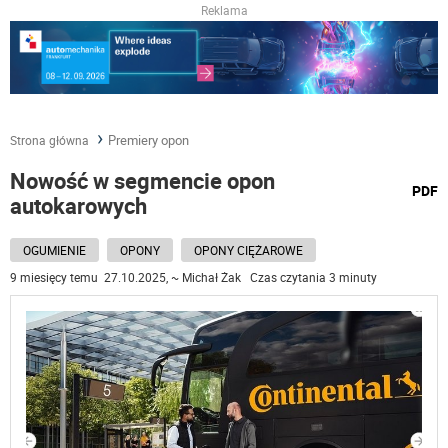
Reklama
Premiery opon
Strona główna
Nowość w segmencie opon
wydru
PDF
autokarowych
podst
do
OGUMIENIE
OPONY
OPONY CIĘŻAROWE
9 miesięcy temu 27.10.2025, ~ Michał Żak Czas czytania 3 minuty