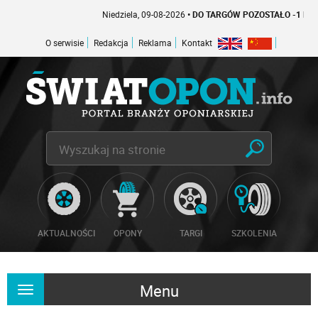
Niedziela, 09-08-2026
• DO TARGÓW POZOSTAŁO -1 DNI
O serwisie
Redakcja
Reklama
Kontakt
AKTUALNOŚCI
OPONY
TARGI
SZKOLENIA
Menu
Rozwiń
nawigację