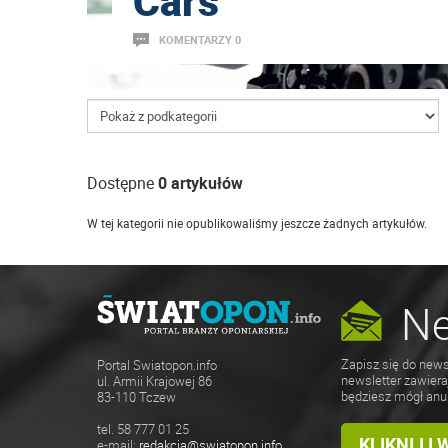
Cars
KOMENTARZY 0
Dostępne
0 artykułów
W tej kategorii nie opublikowaliśmy jeszcze żadnych artykułów.
Ne
Zapisz się do news
Portal Swiatopon.info
newsletter zawiera
ul. Armii Krajowej 86
będziesz mógł anu
83-110 Tczew
tel. 58 777 01 25
KLIKNIJ I
e-mail:
redakcja@swiatopon.info