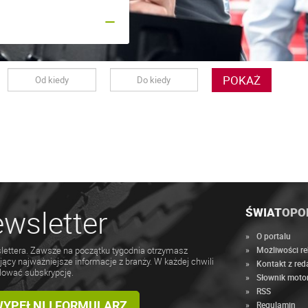
POKAŻ
wsletter
ŚWIAT
OPO
O portalu
Możliwości r
lettera. Zawsze na początku tygodnia otrzymasz
jący najważniejsze informacje z branży. W każdej chwili
Kontakt z red
lować subskrypcję.
Słownik moto
RSS
 WYPEŁNIJ FORMULARZ
Regulamin