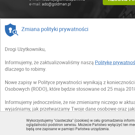
e-mail:
ado@goldman.pl
Zmiana polityki prywatności
Drogi Użytkowniku,
Informujemy, że zaktualizowaliśmy naszą
Politykę prywatnoś
dlaczego to robimy.
Nowe zapisy w Polityce prywatności wynikają z koniecznoś
Osobowych (RODO), które będzie stosowane od 25 maja 2018
Informujemy jednocześnie, że nie zmieniamy niczego w aktua
wyjaśniamy, jak przetwarzamy Twoje dane osobowe oraz jak
Wykorzystujemy "ciasteczka" (cookies) w celu gromadzenia informa
Zapraszamy Cię do zapoznania się ze zmienioną
Polityką pr
oglądalności podstron serwisu. Możecie Państwo wyłączyć ten m
będą one zapisane w pamięci Państwa urządzenia.