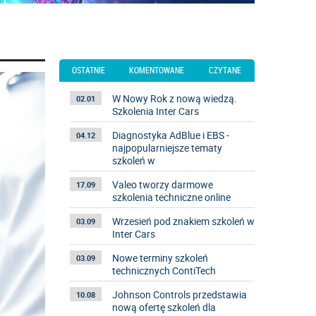
OSTATNIE
KOMENTOWANE
CZYTANE
W Nowy Rok z nową wiedzą.
02.01
Szkolenia Inter Cars
Diagnostyka AdBlue i EBS -
04.12
najpopularniejsze tematy
szkoleń w
Valeo tworzy darmowe
17.09
szkolenia techniczne online
Wrzesień pod znakiem szkoleń w
03.09
Inter Cars
Nowe terminy szkoleń
03.09
technicznych ContiTech
Johnson Controls przedstawia
10.08
nową ofertę szkoleń dla