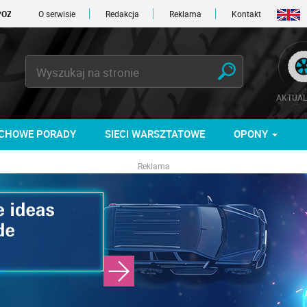
TAŁO -1 DNI
O serwisie
Redakcja
Reklama
Kontakt
AKTUAL
CHOWE PORADY
SIECI WARSZTATOWE
OPONY
Reklama