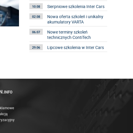
Sierpniowe szkolenia Inter Cars
10.08
Nowa oferta szkoleń i unikalny
02.08
akumulatory VARTA
Nowe terminy szkoleń
06.07
technicznych ContiTech
Lipcowe szkolenia w Inter Cars
29.06
N
.INFO
eklamowe
akcją
ryzacyjny