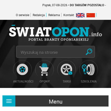
Piątek, 07-08-2026
• DO TARGÓW POZOSTAŁO -1 DNI
O serwisie
Redakcja
Reklama
Kontakt
AKTUALNOŚCI
OPONY
TARGI
SZKOLENIA
Menu
Rozwiń
nawigację