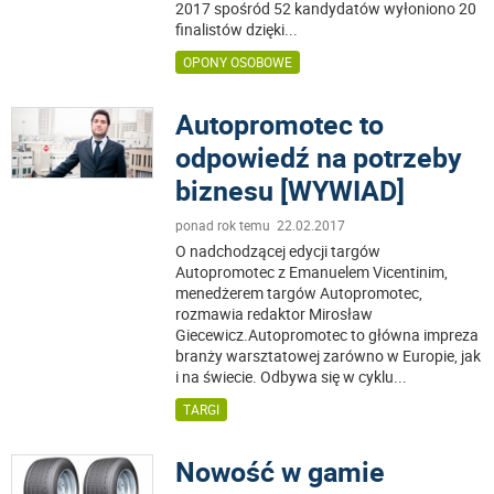
2017 spośród 52 kandydatów wyłoniono 20
finalistów dzięki
...
OPONY OSOBOWE
Autopromotec to
odpowiedź na potrzeby
biznesu [WYWIAD]
ponad rok temu 22.02.2017
O nadchodzącej edycji targów
Autopromotec z Emanuelem Vicentinim,
menedżerem targów Autopromotec,
rozmawia redaktor Mirosław
Giecewicz.Autopromotec to główna impreza
branży warsztatowej zarówno w Europie, jak
i na świecie. Odbywa się w cyklu
...
TARGI
Nowość w gamie