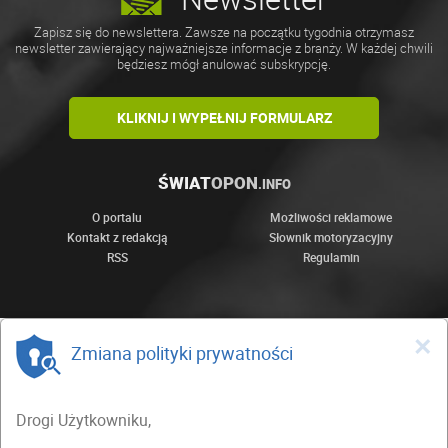
Zapisz się do newslettera. Zawsze na początku tygodnia otrzymasz
newsletter zawierający najważniejsze informacje z branży. W każdej chwili
będziesz mógł anulować subskrypcję.
KLIKNIJ I WYPEŁNIJ FORMULARZ
ŚWIAT
OPON
.INFO
O portalu
Możliwości reklamowe
Kontakt z redakcją
Słownik motoryzacyjny
RSS
Regulamin
×
Zmiana polityki prywatności
Drogi Użytkowniku,