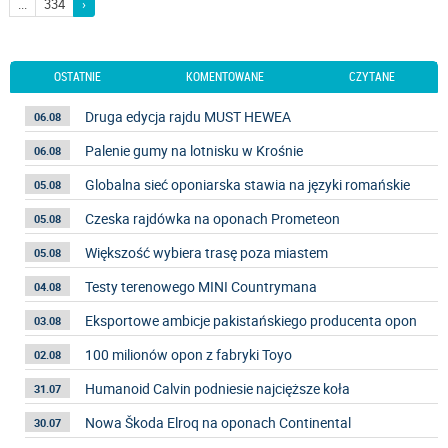
...
334
›
OSTATNIE
KOMENTOWANE
CZYTANE
Druga edycja rajdu MUST HEWEA
06.08
Palenie gumy na lotnisku w Krośnie
06.08
Globalna sieć oponiarska stawia na języki romańskie
05.08
Czeska rajdówka na oponach Prometeon
05.08
Większość wybiera trasę poza miastem
05.08
Testy terenowego MINI Countrymana
04.08
Eksportowe ambicje pakistańskiego producenta opon
03.08
100 milionów opon z fabryki Toyo
02.08
Humanoid Calvin podniesie najcięższe koła
31.07
Nowa Škoda Elroq na oponach Continental
30.07