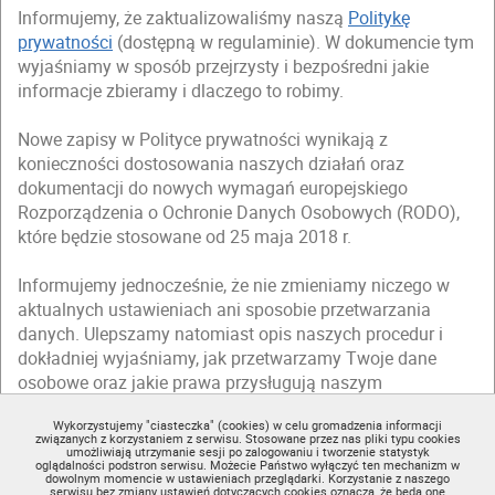
Informujemy, że zaktualizowaliśmy naszą
Politykę
prywatności
(dostępną w regulaminie). W dokumencie tym
wyjaśniamy w sposób przejrzysty i bezpośredni jakie
informacje zbieramy i dlaczego to robimy.
Nowe zapisy w Polityce prywatności wynikają z
konieczności dostosowania naszych działań oraz
dokumentacji do nowych wymagań europejskiego
Rozporządzenia o Ochronie Danych Osobowych (RODO),
które będzie stosowane od 25 maja 2018 r.
Informujemy jednocześnie, że nie zmieniamy niczego w
aktualnych ustawieniach ani sposobie przetwarzania
danych. Ulepszamy natomiast opis naszych procedur i
dokładniej wyjaśniamy, jak przetwarzamy Twoje dane
osobowe oraz jakie prawa przysługują naszym
użytkownikom.
Wykorzystujemy "ciasteczka" (cookies) w celu gromadzenia informacji
związanych z korzystaniem z serwisu. Stosowane przez nas pliki typu cookies
Zapraszamy Cię do zapoznania się ze zmienioną
Polityką
umożliwiają utrzymanie sesji po zalogowaniu i tworzenie statystyk
oglądalności podstron serwisu. Możecie Państwo wyłączyć ten mechanizm w
prywatności
(dostępną w regulaminie).
dowolnym momencie w ustawieniach przeglądarki. Korzystanie z naszego
serwisu bez zmiany ustawień dotyczących cookies oznacza, że będą one