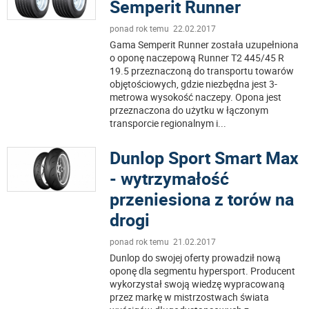
Semperit Runner
ponad rok temu 22.02.2017
Gama Semperit Runner została uzupełniona
o oponę naczepową Runner T2 445/45 R
19.5 przeznaczoną do transportu towarów
objętościowych, gdzie niezbędna jest 3-
metrowa wysokość naczepy. Opona jest
przeznaczona do użytku w łączonym
transporcie regionalnym i
...
Dunlop Sport Smart Max
- wytrzymałość
przeniesiona z torów na
drogi
ponad rok temu 21.02.2017
Dunlop do swojej oferty prowadził nową
oponę dla segmentu hypersport. Producent
wykorzystał swoją wiedzę wypracowaną
przez markę w mistrzostwach świata