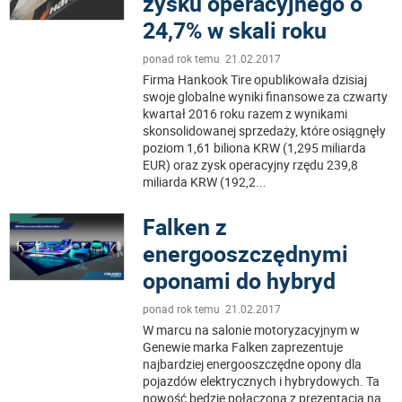
zysku operacyjnego o
24,7% w skali roku
ponad rok temu 21.02.2017
Firma Hankook Tire opublikowała dzisiaj
swoje globalne wyniki finansowe za czwarty
kwartał 2016 roku razem z wynikami
skonsolidowanej sprzedaży, które osiągnęły
poziom 1,61 biliona KRW (1,295 miliarda
EUR) oraz zysk operacyjny rzędu 239,8
miliarda KRW (192,2
...
Falken z
energooszczędnymi
oponami do hybryd
ponad rok temu 21.02.2017
W marcu na salonie motoryzacyjnym w
Genewie marka Falken zaprezentuje
najbardziej energooszczędne opony dla
pojazdów elektrycznych i hybrydowych. Ta
nowość będzie połączona z prezentacją na