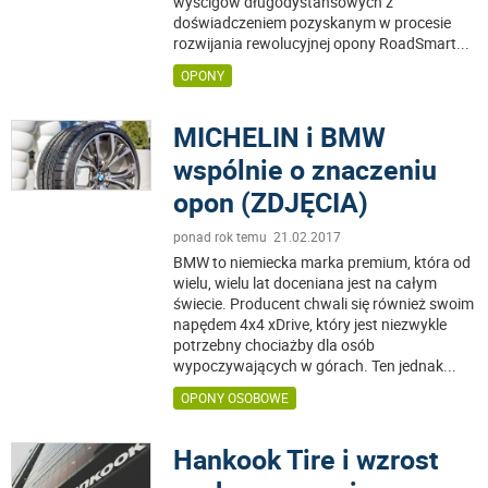
wyścigów długodystansowych z
doświadczeniem pozyskanym w procesie
rozwijania rewolucyjnej opony RoadSmart
...
OPONY
MICHELIN i BMW
wspólnie o znaczeniu
opon (ZDJĘCIA)
ponad rok temu 21.02.2017
BMW to niemiecka marka premium, która od
wielu, wielu lat doceniana jest na całym
świecie. Producent chwali się również swoim
napędem 4x4 xDrive, który jest niezwykle
potrzebny chociażby dla osób
wypoczywających w górach. Ten jednak
...
OPONY OSOBOWE
Hankook Tire i wzrost