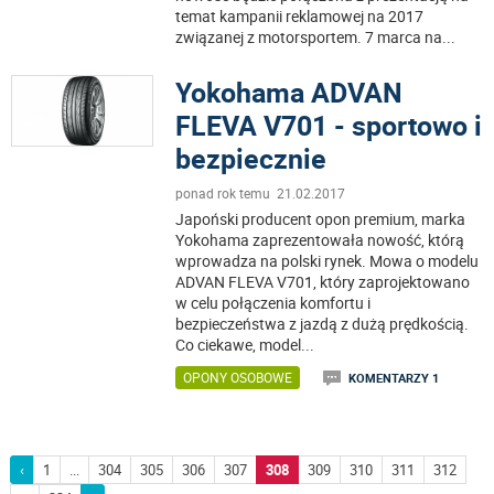
temat kampanii reklamowej na 2017
związanej z motorsportem. 7 marca na
...
Yokohama ADVAN
FLEVA V701 - sportowo i
bezpiecznie
ponad rok temu 21.02.2017
Japoński producent opon premium, marka
Yokohama zaprezentowała nowość, którą
wprowadza na polski rynek. Mowa o modelu
ADVAN FLEVA V701, który zaprojektowano
w celu połączenia komfortu i
bezpieczeństwa z jazdą z dużą prędkością.
Co ciekawe, model
...
OPONY OSOBOWE
KOMENTARZY 1
‹
1
...
304
305
306
307
308
309
310
311
312