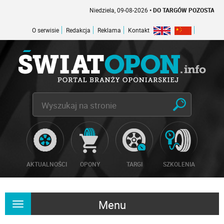
Niedziela, 09-08-2026
• DO TARGÓW POZOSTAŁO -1 DN
O serwisie
Redakcja
Reklama
Kontakt
AKTUALNOŚCI
OPONY
TARGI
SZKOLENIA
Menu
Rozwiń
nawigację