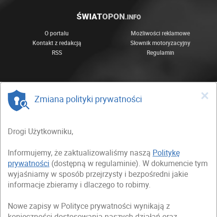
ŚWIAT
OPON
.INFO
O portalu
Możliwości reklamowe
Kontakt z redakcją
Słownik motoryzacyjny
RSS
Regulamin
×
Zmiana polityki prywatności
Drogi Użytkowniku,
Informujemy, że zaktualizowaliśmy naszą
Politykę
prywatności
(dostępną w regulaminie). W dokumencie tym
wyjaśniamy w sposób przejrzysty i bezpośredni jakie
informacje zbieramy i dlaczego to robimy.
Nowe zapisy w Polityce prywatności wynikają z
konieczności dostosowania naszych działań oraz