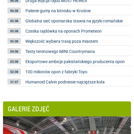
Druga edycja rajdu MUST HEWEA
06.08
Palenie gumy na lotnisku w Krośnie
06.08
Globalna sieć oponiarska stawia na języki romańskie
05.08
Czeska rajdówka na oponach Prometeon
05.08
Większość wybiera trasę poza miastem
05.08
Testy terenowego MINI Countrymana
04.08
Eksportowe ambicje pakistańskiego producenta opon
03.08
100 milionów opon z fabryki Toyo
02.08
Humanoid Calvin podniesie najcięższe koła
31.07
GALERIE ZDJĘĆ