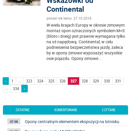
Wskazówki od
Continental
ponad rok temu 27.10.2016
W wielu krajach Europy w okresie zimowym
montaż opon oznaczonych symbolem M+S
(błoto i śnieg) jest prawnie wymagana tylko
na oś napędową. Continental, w celu
podniesienia bezpieczeństwa jazdy, zaleca
by w opony zimowe wyposażyć wszystkie
osie pojazdu. Opony zimowe
...
‹
1
...
323
324
325
326
327
328
329
330
331
...
334
›
OSTATNIE
KOMENTOWANE
CZYTANE
Opony centralnym elementem ekspozycji na lotnisku
07.08