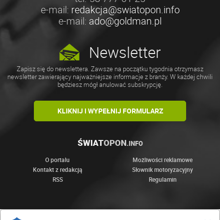
e-mail:
redakcja@swiatopon.info
e-mail:
ado@goldman.pl
Newsletter
Zapisz się do newslettera. Zawsze na początku tygodnia otrzymasz
newsletter zawierający najważniejsze informacje z branży. W każdej chwili
będziesz mógł anulować subskrypcję.
KLIKNIJ I WYPEŁNIJ FORMULARZ
ŚWIAT
OPON
.INFO
O portalu
Możliwości reklamowe
Kontakt z redakcją
Słownik motoryzacyjny
RSS
Regulamin