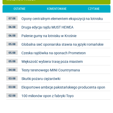
OSTATNIE
KOMENTOWANE
CZYTANE
Opony centralnym elementem ekspozycji na lotnisku
07.08
Druga edycja rajdu MUST HEWEA
06.08
Palenie gumy na lotnisku w Krośnie
06.08
Globalna sieć oponiarska stawia na języki romańskie
05.08
Czeska rajdówka na oponach Prometeon
05.08
Większość wybiera trasę poza miastem
05.08
Testy terenowego MINI Countrymana
04.08
Skutki pożaru ciężarówki
03.08
Eksportowe ambicje pakistańskiego producenta opon
03.08
100 milionów opon z fabryki Toyo
02.08