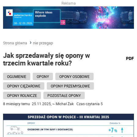
Reklama
nie przegap
Strona główna
Jak sprzedawały się opony w
wydru
PDF
trzecim kwartale roku?
podst
do
OGUMIENIE
OPONY
OPONY OSOBOWE
OPONY CIĘŻAROWE
OPONY PRZEMYSŁOWE
OPONY ROLNICZE
POZOSTAŁE OPONY
8 miesięcy temu 25.11.2025, ~ Michał Żak Czas czytania 5