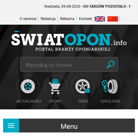
Niedziela, 09-08-2026
• DO TARGÓW POZOSTAŁO -1 DNI
O serwisie
Redakcja
Reklama
Kontakt
AKTUALNOŚCI
OPONY
TARGI
SZKOLENIA
Menu
Rozwiń
nawigację