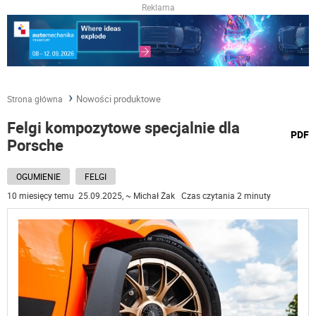
Reklama
Nowości produktowe
Strona główna
Felgi kompozytowe specjalnie dla
wydru
PDF
Porsche
podst
do
OGUMIENIE
FELGI
10 miesięcy temu 25.09.2025, ~ Michał Żak Czas czytania 2 minuty