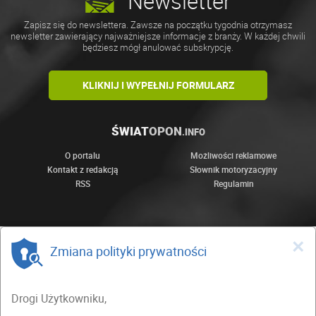
Newsletter
Zapisz się do newslettera. Zawsze na początku tygodnia otrzymasz
newsletter zawierający najważniejsze informacje z branży. W każdej chwili
będziesz mógł anulować subskrypcję.
KLIKNIJ I WYPEŁNIJ FORMULARZ
ŚWIAT
OPON
.INFO
O portalu
Możliwości reklamowe
Kontakt z redakcją
Słownik motoryzacyjny
RSS
Regulamin
×
Zmiana polityki prywatności
Drogi Użytkowniku,