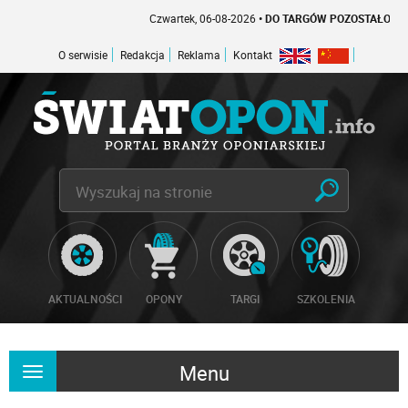
Czwartek, 06-08-2026
• DO TARGÓW POZOSTAŁO -1 DNI
O serwisie
Redakcja
Reklama
Kontakt
AKTUALNOŚCI
OPONY
TARGI
SZKOLENIA
Menu
Rozwiń
nawigację