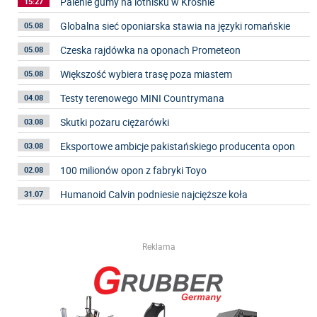
Palenie gumy na lotnisku w Krośnie
15:27
Globalna sieć oponiarska stawia na języki romańskie
05.08
Czeska rajdówka na oponach Prometeon
05.08
Większość wybiera trasę poza miastem
05.08
Testy terenowego MINI Countrymana
04.08
Skutki pożaru ciężarówki
03.08
Eksportowe ambicje pakistańskiego producenta opon
03.08
100 milionów opon z fabryki Toyo
02.08
Humanoid Calvin podniesie najcięższe koła
31.07
Reklama