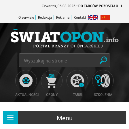
Czwartek, 06-08-2026
• DO TARGÓW POZOSTAŁO -1 DNI
O serwisie
Redakcja
Reklama
Kontakt
AKTUALNOŚCI
OPONY
TARGI
SZKOLENIA
Menu
Rozwiń
nawigację