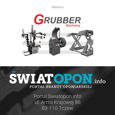
Reklama
Portal Swiatopon.info
ul. Armii Krajowej 86
83-110 Tczew