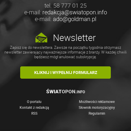
tel. 58 777 01 25
e-mail:
redakcja@swiatopon.info
e-mail:
ado@goldman.pl
Newsletter
Zapisz się do newslettera. Zawsze na początku tygodnia otrzymasz
newsletter zawierający najważniejsze informacje z branży. W każdej chwili
będziesz mógł anulować subskrypcję.
KLIKNIJ I WYPEŁNIJ FORMULARZ
ŚWIAT
OPON
.INFO
O portalu
Możliwości reklamowe
Kontakt z redakcją
Słownik motoryzacyjny
RSS
Regulamin