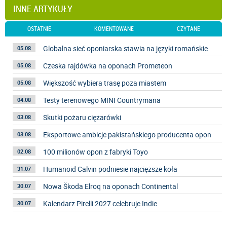
INNE ARTYKUŁY
OSTATNIE
KOMENTOWANE
CZYTANE
Globalna sieć oponiarska stawia na języki romańskie
05.08
Czeska rajdówka na oponach Prometeon
05.08
Większość wybiera trasę poza miastem
05.08
Testy terenowego MINI Countrymana
04.08
Skutki pożaru ciężarówki
03.08
Eksportowe ambicje pakistańskiego producenta opon
03.08
100 milionów opon z fabryki Toyo
02.08
Humanoid Calvin podniesie najcięższe koła
31.07
Nowa Škoda Elroq na oponach Continental
30.07
Kalendarz Pirelli 2027 celebruje Indie
30.07