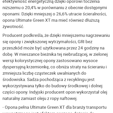
efektywność energetyczną dzięki oporowi toczenia
niższemu o 20,4% w porównaniu z obecnie dostępnymi
oponami. Dzięki mniejszej o 26,6% utracie ścieralności,
opona Ultimate Green XT ma mieć również dłuższą
żywotność.
Producent podkreśla, że dzięki mniejszemu nagrzewaniu
się opony i zwiększonej wytrzymałości, GRI bez
przeszkód może być użytkowana przez 24 godziny na
dobę. W mieszance bieżnika tej niebrudzącej, w zielonej
wersji kolorystycznej opony zastosowano wysoce
dyspersyjną krzemionkę, co obniża straty na ścieraniu i
zmniejsza liczbę cząsteczek uwalnianych do
środowiska. Sadza pochodząca z recyklingu jest
wykorzystywana tylko do budowy środkowej i dolnej
części opony. Indyjski producent opon wykorzystał olej
naturalny zamiast oleju z ropy naftowej.
- Opona pełna Ultimate Green XT dla branży transportu