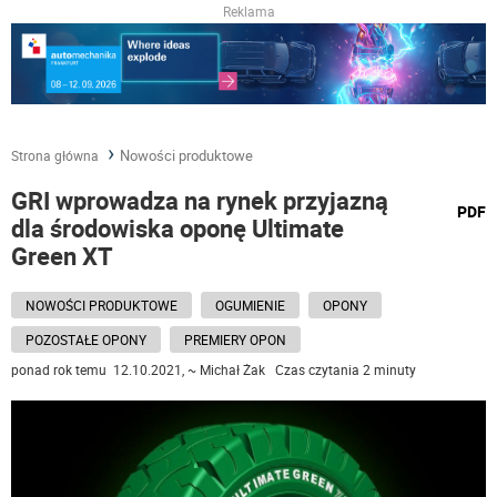
Reklama
Nowości produktowe
Strona główna
GRI wprowadza na rynek przyjazną
wydru
PDF
dla środowiska oponę Ultimate
podst
do
Green XT
NOWOŚCI PRODUKTOWE
OGUMIENIE
OPONY
POZOSTAŁE OPONY
PREMIERY OPON
ponad rok temu 12.10.2021, ~ Michał Żak Czas czytania 2 minuty