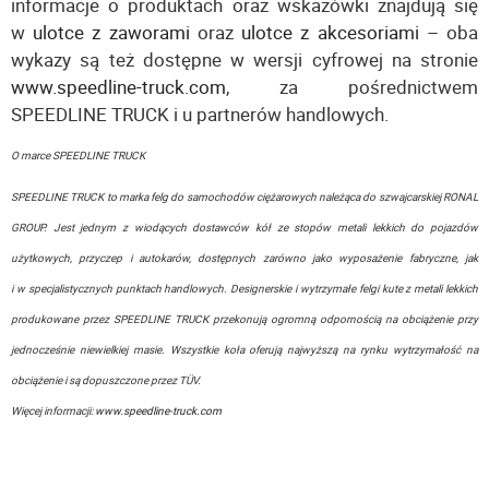
informacje o produktach oraz wskazówki znajdują się
w
ulotce z zaworami
oraz
ulotce z akcesoriami
– oba
wykazy są też dostępne w wersji cyfrowej na stronie
www.speedline-truck.com
, za pośrednictwem
SPEEDLINE TRUCK i u partnerów handlowych.
O marce SPEEDLINE TRUCK
SPEEDLINE TRUCK to marka felg do samochodów ciężarowych należąca do szwajcarskiej RONAL
GROUP. Jest jednym z wiodących dostawców kół ze stopów metali lekkich do pojazdów
użytkowych, przyczep i autokarów, dostępnych zarówno jako wyposażenie fabryczne, jak
i w specjalistycznych punktach handlowych. Designerskie i wytrzymałe felgi kute z metali lekkich
produkowane przez SPEEDLINE TRUCK przekonują ogromną odpornością na obciążenie przy
jednocześnie niewielkiej masie. Wszystkie koła oferują najwyższą na rynku wytrzymałość na
obciążenie i są dopuszczone przez TÜV.
Więcej informacji:
www.speedline-truck.com