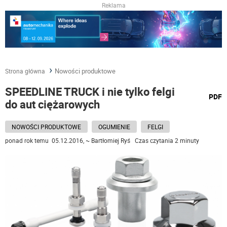
Reklama
Nowości produktowe
Strona główna
SPEEDLINE TRUCK i nie tylko felgi
wydru
PDF
do aut ciężarowych
podst
do
NOWOŚCI PRODUKTOWE
OGUMIENIE
FELGI
ponad rok temu 05.12.2016, ~ Bartłomiej Ryś Czas czytania 2 minuty