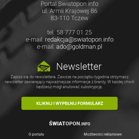
Portal Swiatopon.info
ul. Armii Krajowej 86
83-110 Tczew
tel. 58 777 01 25
e-mail:
redakcja@swiatopon.info
e-mail:
ado@goldman.pl
Newsletter
Zapisz się do newslettera. Zawsze na początku tygodnia otrzymasz
newsletter zawierający najważniejsze informacje z branży. W każdej chwili
będziesz mógł anulować subskrypcję.
KLIKNIJ I WYPEŁNIJ FORMULARZ
ŚWIAT
OPON
.INFO
O portalu
Możliwości reklamowe