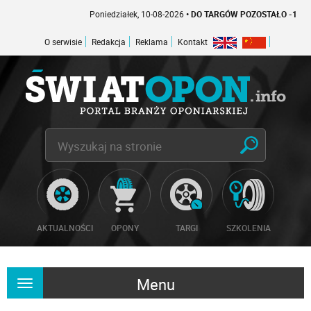
Poniedziałek, 10-08-2026
• DO TARGÓW POZOSTAŁO -1 DNI
O serwisie
Redakcja
Reklama
Kontakt
AKTUALNOŚCI
OPONY
TARGI
SZKOLENIA
Menu
Rozwiń
nawigację