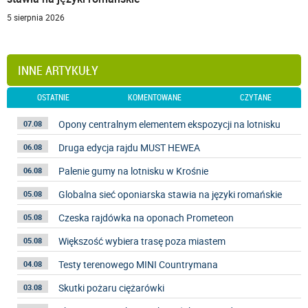
5 sierpnia 2026
INNE ARTYKUŁY
OSTATNIE
KOMENTOWANE
CZYTANE
Opony centralnym elementem ekspozycji na lotnisku
07.08
Druga edycja rajdu MUST HEWEA
06.08
Palenie gumy na lotnisku w Krośnie
06.08
Globalna sieć oponiarska stawia na języki romańskie
05.08
Czeska rajdówka na oponach Prometeon
05.08
Większość wybiera trasę poza miastem
05.08
Testy terenowego MINI Countrymana
04.08
Skutki pożaru ciężarówki
03.08