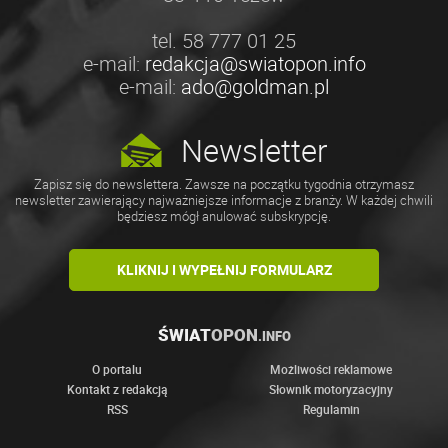
tel. 58 777 01 25
e-mail:
redakcja@swiatopon.info
e-mail:
ado@goldman.pl
Newsletter
Zapisz się do newslettera. Zawsze na początku tygodnia otrzymasz
newsletter zawierający najważniejsze informacje z branży. W każdej chwili
będziesz mógł anulować subskrypcję.
KLIKNIJ I WYPEŁNIJ FORMULARZ
ŚWIAT
OPON
.INFO
O portalu
Możliwości reklamowe
Kontakt z redakcją
Słownik motoryzacyjny
RSS
Regulamin