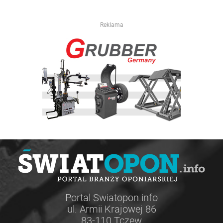
Reklama
Portal Swiatopon.info
ul. Armii Krajowej 86
83-110 Tczew