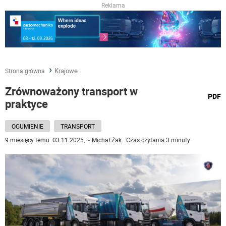
Reklama
Krajowe
Strona główna
Zrównoważony transport w
wydru
PDF
praktyce
podst
do
OGUMIENIE
TRANSPORT
9 miesięcy temu 03.11.2025, ~ Michał Żak Czas czytania 3 minuty