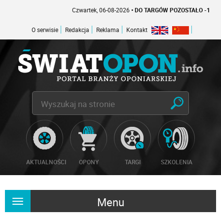
Czwartek, 06-08-2026
• DO TARGÓW POZOSTAŁO -1 DNI
O serwisie
Redakcja
Reklama
Kontakt
AKTUALNOŚCI
OPONY
TARGI
SZKOLENIA
Menu
Rozwiń
nawigację