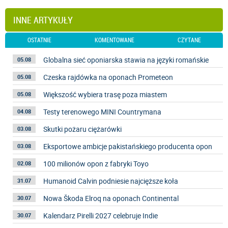
INNE ARTYKUŁY
OSTATNIE
KOMENTOWANE
CZYTANE
Globalna sieć oponiarska stawia na języki romańskie
05.08
Czeska rajdówka na oponach Prometeon
05.08
Większość wybiera trasę poza miastem
05.08
Testy terenowego MINI Countrymana
04.08
Skutki pożaru ciężarówki
03.08
Eksportowe ambicje pakistańskiego producenta opon
03.08
100 milionów opon z fabryki Toyo
02.08
Humanoid Calvin podniesie najcięższe koła
31.07
Nowa Škoda Elroq na oponach Continental
30.07
Kalendarz Pirelli 2027 celebruje Indie
30.07