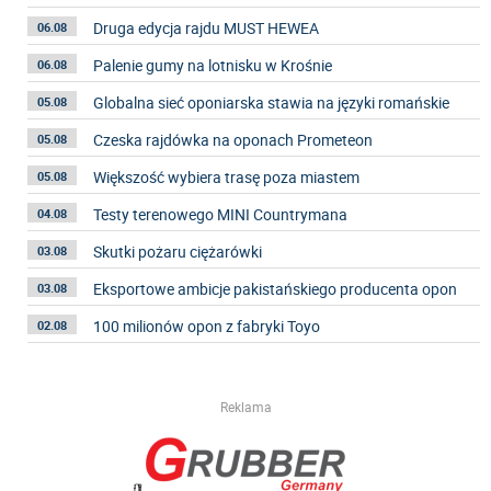
Druga edycja rajdu MUST HEWEA
06.08
Palenie gumy na lotnisku w Krośnie
06.08
Globalna sieć oponiarska stawia na języki romańskie
05.08
Czeska rajdówka na oponach Prometeon
05.08
Większość wybiera trasę poza miastem
05.08
Testy terenowego MINI Countrymana
04.08
Skutki pożaru ciężarówki
03.08
Eksportowe ambicje pakistańskiego producenta opon
03.08
100 milionów opon z fabryki Toyo
02.08
Reklama