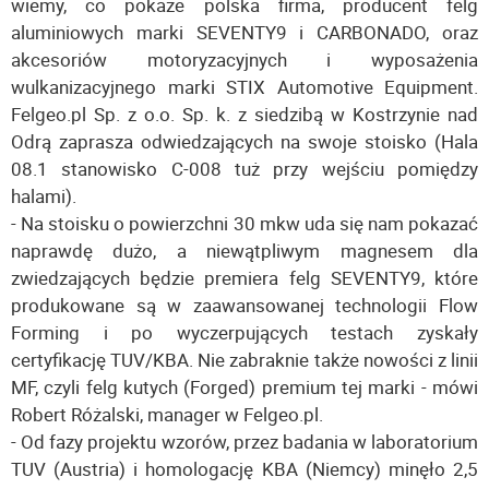
wiemy, co pokaże polska firma, producent felg
aluminiowych marki SEVENTY9 i CARBONADO, oraz
akcesoriów motoryzacyjnych i wyposażenia
wulkanizacyjnego marki STIX Automotive Equipment.
Felgeo.pl Sp. z o.o. Sp. k. z siedzibą w Kostrzynie nad
Odrą zaprasza odwiedzających na swoje stoisko (Hala
08.1 stanowisko C-008 tuż przy wejściu pomiędzy
halami).
- Na stoisku o powierzchni 30 mkw uda się nam pokazać
naprawdę dużo, a niewątpliwym magnesem dla
zwiedzających będzie premiera felg SEVENTY9, które
produkowane są w zaawansowanej technologii Flow
Forming i po wyczerpujących testach zyskały
certyfikację TUV/KBA. Nie zabraknie także nowości z linii
MF, czyli felg kutych (Forged) premium tej marki - mówi
Robert Różalski, manager w Felgeo.pl.
- Od fazy projektu wzorów, przez badania w laboratorium
TUV (Austria) i homologację KBA (Niemcy) minęło 2,5