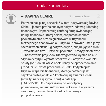
dodaj komentarz
2
~ DAVINA CLAIRE
2 miesiące temu
Potrzebujesz pilnej pożyczki? Witam, nazywam się Davina
Claire – jestem profesjonalnym pożyczkodawcą i doradcą
finansowym. Reprezentuję zaufaną firmę świadczącą
usługi finansowe, której celem jest pomoc osobom
prywatnym oraz przedsiębiorstwom w uzyskaniu
niezbędnego finansowania – szybko i sprawnie. Oferujemy
szeroki wachlarz usług pożyczkowych, obejmujących m.in.:
• Pożyczki dla firm • Pożyczki prywatne • Kredyty hipoteczne
• Finansowanie projektów Dlaczego warto wybrać nas? ✔
Szybka decyzja i wypłata środków ✔ Elastyczne warunki
spłaty (od 1 do 30 lat) ✔ Konkurencyjne oprocentowanie –
już od 3% ✔ Prosta procedura ✔ Brak ukrytych opłat
Uzyskaj wsparcie finansowe, którego potrzebujesz –
szybko i profesjonalnie. Skontaktuj się z nami: E-mail:
(noveltyfinances@gmail.com) WhatsApp:
(+447915601531) Zapraszamy do współpracy
pośredników, konsultantów oraz brokerów. Z wyrazami
szacunku, Davina Claire Doradca finansowy i
pożyczkodawca