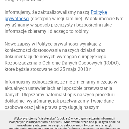
Informujemy, że zaktualizowaliśmy naszą
Politykę
prywatności
(dostępną w regulaminie). W dokumencie tym
wyjaśniamy w sposób przejrzysty i bezpośredni jakie
informacje zbieramy i dlaczego to robimy.
Nowe zapisy w Polityce prywatności wynikają z
konieczności dostosowania naszych działań oraz
dokumentacji do nowych wymagań europejskiego
Rozporządzenia o Ochronie Danych Osobowych (RODO),
które będzie stosowane od 25 maja 2018 r.
Informujemy jednocześnie, że nie zmieniamy niczego w
aktualnych ustawieniach ani sposobie przetwarzania
danych. Ulepszamy natomiast opis naszych procedur i
dokładniej wyjaśniamy, jak przetwarzamy Twoje dane
osobowe oraz jakie prawa przysługują naszym
użytkownikom.
Wykorzystujemy "ciasteczka" (cookies) w celu gromadzenia informacji
związanych z korzystaniem z serwisu. Stosowane przez nas pliki typu cookies
Zapraszamy Cię do zapoznania się ze zmienioną
Polityką
umożliwiają utrzymanie sesji po zalogowaniu i tworzenie statystyk
oglądalności podstron serwisu. Możecie Państwo wyłączyć ten mechanizm w