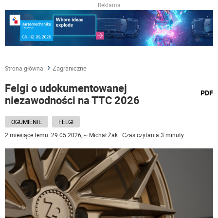
Reklama
Zagraniczne
Strona główna
Felgi o udokumentowanej
wydru
PDF
niezawodności na TTC 2026
podst
do
OGUMIENIE
FELGI
2 miesiące temu 29.05.2026, ~ Michał Żak Czas czytania 3 minuty