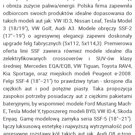
i obniża zużycie paliwa/energii. Polska firma zapewniła
odbiorcom swoich produktów idealne dopasowania do
takich modeli aut jak: VW ID.3, Nissan Leaf, Tesla Model
3 (18/19"), VW Golf, Audi A3. Modele obręczy SSF-2
(17"–19") o agresywnej elegancji zapewni doskonały
upgrade felg fabrycznych (5x112, 5x114,3). Premierowa
oferta linii SSF zawiera również modele idealne dla
zelektryfikowanych crossoverów i SUV-ów klasy
średniej: Mercedes EQA/EQB, VW Tiguan, Toyota RAV4,
Kia Sportage, oraz miejskich modeli Peugeot e-2008.
Felgi SSF-4 (18"–21") to prawdziwy tytan - skrojone dla
ciężkich aut i pod potężne piasty. Taka propozycja
zaspokoi potrzeby posiadaczy aut z ciężkimi pakietami
bateryjnymi, by wspomnieć modele Ford Mustang Mach-
E, Tesla Model Y, typoszereg modeli BYD, VW ID.4, Skoda
Enyaq. Gamę modelową zamyka seria SSF-5 (18"–21").
łączy luksusową estetykę i najwyższą wytrzymałość pod
agresywne rozstawy kół takich aut jak: Audi Q8 e-tron,