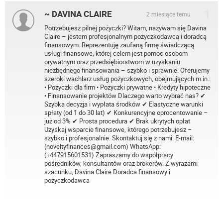
1
~ DAVINA CLAIRE
2 miesiące temu
Potrzebujesz pilnej pożyczki? Witam, nazywam się Davina
Claire – jestem profesjonalnym pożyczkodawcą i doradcą
finansowym. Reprezentuję zaufaną firmę świadczącą
usługi finansowe, której celem jest pomoc osobom
prywatnym oraz przedsiębiorstwom w uzyskaniu
niezbędnego finansowania – szybko i sprawnie. Oferujemy
szeroki wachlarz usług pożyczkowych, obejmujących m.in.:
• Pożyczki dla firm • Pożyczki prywatne • Kredyty hipoteczne
• Finansowanie projektów Dlaczego warto wybrać nas? ✔
Szybka decyzja i wypłata środków ✔ Elastyczne warunki
spłaty (od 1 do 30 lat) ✔ Konkurencyjne oprocentowanie –
już od 3% ✔ Prosta procedura ✔ Brak ukrytych opłat
Uzyskaj wsparcie finansowe, którego potrzebujesz –
szybko i profesjonalnie. Skontaktuj się z nami: E-mail:
(noveltyfinances@gmail.com) WhatsApp:
(+447915601531) Zapraszamy do współpracy
pośredników, konsultantów oraz brokerów. Z wyrazami
szacunku, Davina Claire Doradca finansowy i
pożyczkodawca