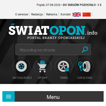
Piątek, 07-08-2026
• DO TARGÓW POZOSTAŁO -1 DNI
O serwisie
Redakcja
Reklama
Kontakt
AKTUALNOŚCI
OPONY
TARGI
SZKOLENIA
Menu
Rozwiń
nawigację