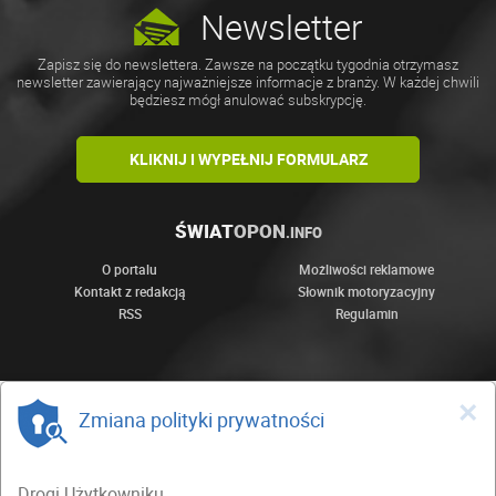
Newsletter
Zapisz się do newslettera. Zawsze na początku tygodnia otrzymasz
newsletter zawierający najważniejsze informacje z branży. W każdej chwili
będziesz mógł anulować subskrypcję.
KLIKNIJ I WYPEŁNIJ FORMULARZ
ŚWIAT
OPON
.INFO
O portalu
Możliwości reklamowe
Kontakt z redakcją
Słownik motoryzacyjny
RSS
Regulamin
×
Zmiana polityki prywatności
Drogi Użytkowniku,