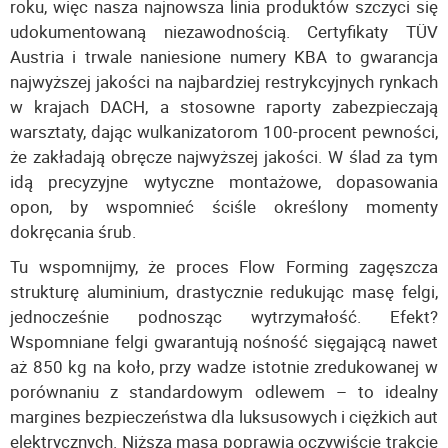
roku, więc nasza najnowsza linia produktów szczyci się
udokumentowaną niezawodnością. Certyfikaty TÜV
Austria i trwale naniesione numery KBA to gwarancja
najwyższej jakości na najbardziej restrykcyjnych rynkach
w krajach DACH, a stosowne raporty zabezpieczają
warsztaty, dając wulkanizatorom 100-procent pewności,
że zakładają obręcze najwyższej jakości. W ślad za tym
idą precyzyjne wytyczne montażowe, dopasowania
opon, by wspomnieć ściśle określony momenty
dokręcania śrub.
Tu wspomnijmy, że proces Flow Forming zagęszcza
strukturę aluminium, drastycznie redukując masę felgi,
jednocześnie podnosząc wytrzymałość. Efekt?
Wspomniane felgi gwarantują nośność sięgającą nawet
aż 850 kg na koło, przy wadze istotnie zredukowanej w
porównaniu z standardowym odlewem – to idealny
margines bezpieczeństwa dla luksusowych i ciężkich aut
elektrycznych. Niższa masa poprawia oczywiście trakcję