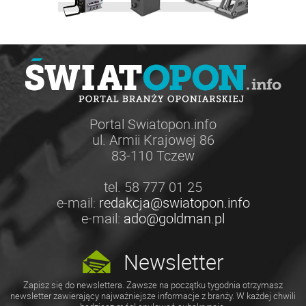
Portal Swiatopon.info
ul. Armii Krajowej 86
83-110 Tczew
tel. 58 777 01 25
e-mail:
redakcja@swiatopon.info
e-mail:
ado@goldman.pl
Newsletter
Zapisz się do newslettera. Zawsze na początku tygodnia otrzymasz
newsletter zawierający najważniejsze informacje z branży. W każdej chwili