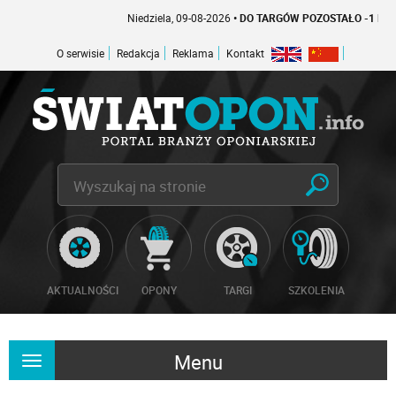
Niedziela, 09-08-2026
• DO TARGÓW POZOSTAŁO -1 DNI
O serwisie
Redakcja
Reklama
Kontakt
AKTUALNOŚCI
OPONY
TARGI
SZKOLENIA
Menu
Rozwiń
nawigację