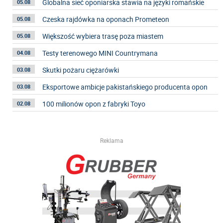
Globalna sieć oponiarska stawia na języki romańskie
05.08
Czeska rajdówka na oponach Prometeon
05.08
Większość wybiera trasę poza miastem
05.08
Testy terenowego MINI Countrymana
04.08
Skutki pożaru ciężarówki
03.08
Eksportowe ambicje pakistańskiego producenta opon
03.08
100 milionów opon z fabryki Toyo
02.08
Reklama