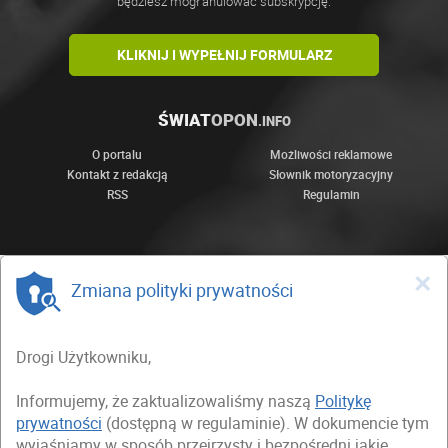
będziesz mógł anulować subskrypcję.
KLIKNIJ I WYPEŁNIJ FORMULARZ
ŚWIAT
OPON
.INFO
O portalu
Możliwości reklamowe
Kontakt z redakcją
Słownik motoryzacyjny
RSS
Regulamin
×
Zmiana polityki prywatności
Drogi Użytkowniku,
Informujemy, że zaktualizowaliśmy naszą
Politykę
prywatności
(dostępną w regulaminie). W dokumencie tym
wyjaśniamy w sposób przejrzysty i bezpośredni jakie