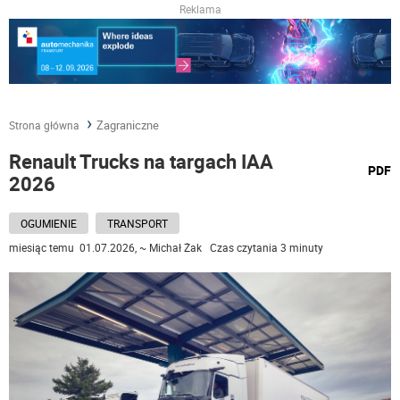
Reklama
Zagraniczne
Strona główna
Renault Trucks na targach IAA
wydru
PDF
2026
podst
do
OGUMIENIE
TRANSPORT
miesiąc temu 01.07.2026, ~ Michał Żak Czas czytania 3 minuty