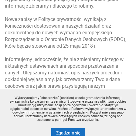
informacje zbieramy i dlaczego to robimy.
Nowe zapisy w Polityce prywatności wynikają z
konieczności dostosowania naszych działań oraz
dokumentacji do nowych wymagań europejskiego
Rozporządzenia o Ochronie Danych Osobowych (RODO),
które będzie stosowane od 25 maja 2018 r.
Informujemy jednocześnie, że nie zmieniamy niczego w
aktualnych ustawieniach ani sposobie przetwarzania
danych. Ulepszamy natomiast opis naszych procedur i
dokładniej wyjaśniamy, jak przetwarzamy Twoje dane
osobowe oraz jakie prawa przysługują naszym
użytkownikom.
Wykorzystujemy "ciasteczka" (cookies) w celu gromadzenia informacji
związanych z korzystaniem z serwisu. Stosowane przez nas pliki typu cookies
Zapraszamy Cię do zapoznania się ze zmienioną
Polityką
umożliwiają utrzymanie sesji po zalogowaniu i tworzenie statystyk
oglądalności podstron serwisu. Możecie Państwo wyłączyć ten mechanizm w
prywatności
(dostępną w regulaminie).
dowolnym momencie w ustawieniach przeglądarki. Korzystanie z naszego
serwisu bez zmiany ustawień dotyczących cookies oznacza, że będą one
zapisane w pamięci Państwa urządzenia.
Nie teraz
Akceptuję
na wykorzystanie plików
cook
Zgadzam się