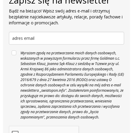
Zapisz się na newsletter
Bądź na bieżąco! Wpisz swój adres e-mail i otrzymuj
bezpłatnie najciekawsze artykuły, relacje, porady fachowe i
informacje o promocjach.
Wyrażam zgodę na przetwarzanie moich danych osobowych,
wskazanych w powyższym formularzu przez firmę Goldman s.c.
Sebastian Klauz, Joanna Sęk-Klauz z siedzibą w Tczewie przy ul.
Armii Krajowej 86 jako administratora danych osobowych,
zgodnie z Rozporządzeniem Parlamentu Europejskiego i Rady (UE)
2016/679 z dnia 27 kwietnia 2016 (RODO) oraz ustawą O
ochronie danych osobowych w celu wysyłki na mój adres e-mail
newslettera „swiatopon.info".
Zostałem/am poinformowany/a, że
przysługuje mi prawo do: dostępu do swoich danych, możliwości
ich sprostowania, ograniczenia przetwarzania, wniesienia
sprzeciwu, żądania zaprzestania ich przetwarzania i wycofania
zgody na przetwarzanie danych, prawo do „bycia
zapomnianym", przenoszenia danych osobowych.