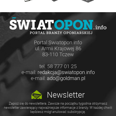
Portal Swiatopon.info
ul. Armii Krajowej 86
83-110 Tczew
tel. 58 777 01 25
e-mail:
redakcja@swiatopon.info
e-mail:
ado@goldman.pl
Newsletter
Zapisz się do newslettera. Zawsze na początku tygodnia otrzymasz
newsletter zawierający najważniejsze informacje z branży. W każdej chwili
będziesz mógł anulować subskrypcję.