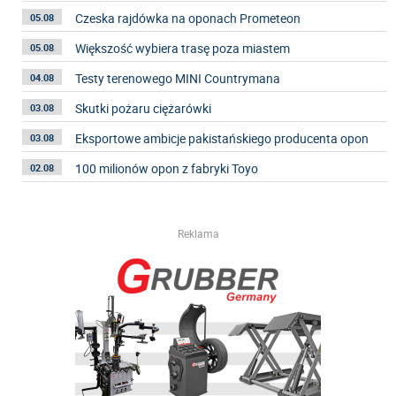
Czeska rajdówka na oponach Prometeon
05.08
Większość wybiera trasę poza miastem
05.08
Testy terenowego MINI Countrymana
04.08
Skutki pożaru ciężarówki
03.08
Eksportowe ambicje pakistańskiego producenta opon
03.08
100 milionów opon z fabryki Toyo
02.08
Reklama