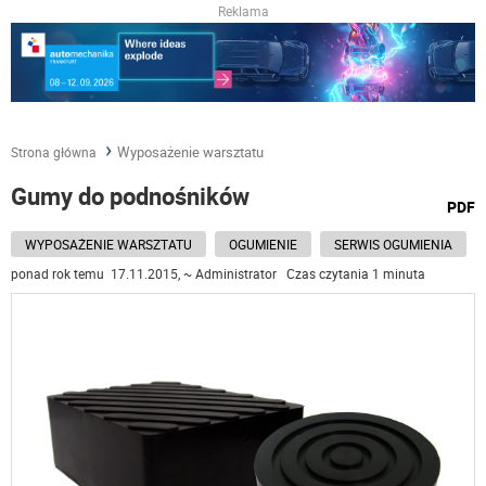
Reklama
Wyposażenie warsztatu
Strona główna
Gumy do podnośników
wydru
PDF
podst
do
WYPOSAŻENIE WARSZTATU
OGUMIENIE
SERWIS OGUMIENIA
ponad rok temu 17.11.2015, ~ Administrator Czas czytania 1 minuta