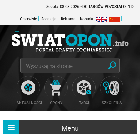
Sobota, 08-08-2026
• DO TARGÓW POZOSTAŁO -1 DNI
O serwisie
Redakcja
Reklama
Kontakt
AKTUALNOŚCI
OPONY
TARGI
SZKOLENIA
Menu
Rozwiń
nawigację