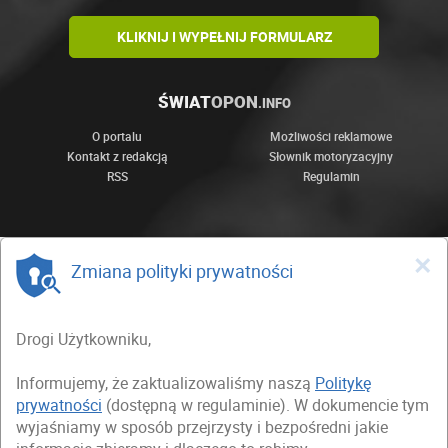
KLIKNIJ I WYPEŁNIJ FORMULARZ
ŚWIAT
OPON
.INFO
O portalu
Możliwości reklamowe
Kontakt z redakcją
Słownik motoryzacyjny
RSS
Regulamin
×
Zmiana polityki prywatności
Drogi Użytkowniku,
Informujemy, że zaktualizowaliśmy naszą
Politykę
prywatności
(dostępną w regulaminie). W dokumencie tym
wyjaśniamy w sposób przejrzysty i bezpośredni jakie