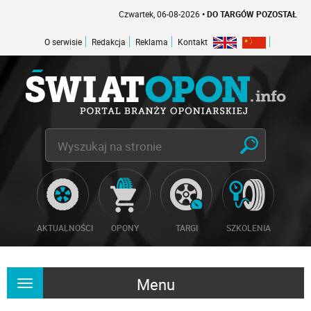
Czwartek, 06-08-2026
• DO TARGÓW POZOSTAŁO -1 DNI
O serwisie
Redakcja
Reklama
Kontakt
AKTUALNOŚCI
OPONY
TARGI
SZKOLENIA
Menu
Rozwiń
nawigację