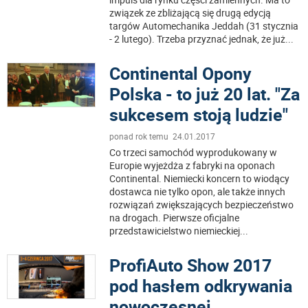
związek ze zbliżającą się drugą edycją
targów Automechanika Jeddah (31 stycznia
- 2 lutego). Trzeba przyznać jednak, że już
...
Continental Opony
Polska - to już 20 lat. "Za
sukcesem stoją ludzie"
ponad rok temu 24.01.2017
Co trzeci samochód wyprodukowany w
Europie wyjeżdża z fabryki na oponach
Continental. Niemiecki koncern to wiodący
dostawca nie tylko opon, ale także innych
rozwiązań zwiększających bezpieczeństwo
na drogach. Pierwsze oficjalne
przedstawicielstwo niemieckiej
...
ProfiAuto Show 2017
pod hasłem odkrywania
nowoczesnej