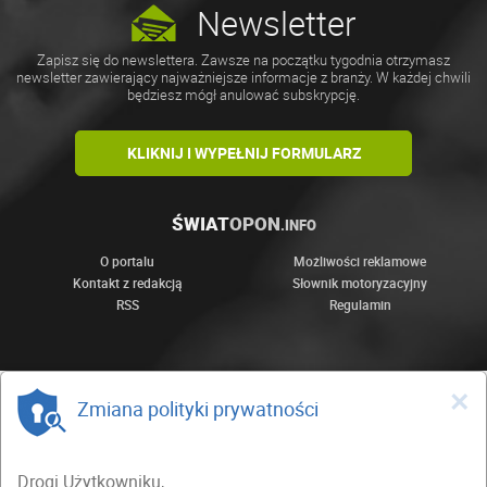
Newsletter
Zapisz się do newslettera. Zawsze na początku tygodnia otrzymasz
newsletter zawierający najważniejsze informacje z branży. W każdej chwili
będziesz mógł anulować subskrypcję.
KLIKNIJ I WYPEŁNIJ FORMULARZ
ŚWIAT
OPON
.INFO
O portalu
Możliwości reklamowe
Kontakt z redakcją
Słownik motoryzacyjny
RSS
Regulamin
×
Zmiana polityki prywatności
Drogi Użytkowniku,