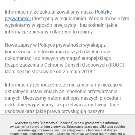
Informujemy, że zaktualizowaliśmy naszą
Politykę
prywatności
(dostępną w regulaminie). W dokumencie tym
wyjaśniamy w sposób przejrzysty i bezpośredni jakie
informacje zbieramy i dlaczego to robimy.
Nowe zapisy w Polityce prywatności wynikają z
konieczności dostosowania naszych działań oraz
dokumentacji do nowych wymagań europejskiego
Rozporządzenia o Ochronie Danych Osobowych (RODO),
które będzie stosowane od 25 maja 2018 r.
Informujemy jednocześnie, że nie zmieniamy niczego w
aktualnych ustawieniach ani sposobie przetwarzania
danych. Ulepszamy natomiast opis naszych procedur i
dokładniej wyjaśniamy, jak przetwarzamy Twoje dane
osobowe oraz jakie prawa przysługują naszym
użytkownikom.
Wykorzystujemy "ciasteczka" (cookies) w celu gromadzenia informacji
związanych z korzystaniem z serwisu. Stosowane przez nas pliki typu cookies
Zapraszamy Cię do zapoznania się ze zmienioną
Polityką
umożliwiają utrzymanie sesji po zalogowaniu i tworzenie statystyk
oglądalności podstron serwisu. Możecie Państwo wyłączyć ten mechanizm w