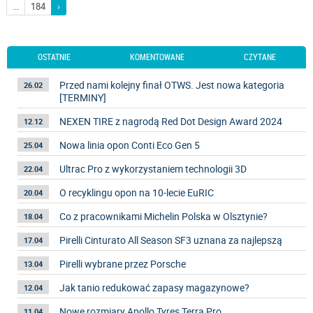
...
184
›
OSTATNIE
KOMENTOWANE
CZYTANE
Przed nami kolejny finał OTWS. Jest nowa kategoria
26.02
[TERMINY]
NEXEN TIRE z nagrodą Red Dot Design Award 2024
12.12
Nowa linia opon Conti Eco Gen 5
25.04
Ultrac Pro z wykorzystaniem technologii 3D
22.04
O recyklingu opon na 10-lecie EuRIC
20.04
Co z pracownikami Michelin Polska w Olsztynie?
18.04
Pirelli Cinturato All Season SF3 uznana za najlepszą
17.04
Pirelli wybrane przez Porsche
13.04
Jak tanio redukować zapasy magazynowe?
12.04
Nowe rozmiary Apollo Tyres Terra Pro
11.04