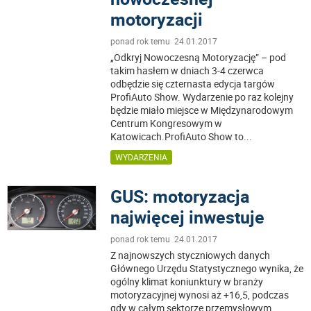
motoryzacji
ponad rok temu 24.01.2017
„Odkryj Nowoczesną Motoryzację” – pod
takim hasłem w dniach 3-4 czerwca
odbędzie się czternasta edycja targów
ProfiAuto Show. Wydarzenie po raz kolejny
będzie miało miejsce w Międzynarodowym
Centrum Kongresowym w
Katowicach.ProfiAuto Show to
...
WYDARZENIA
GUS: motoryzacja
najwięcej inwestuje
ponad rok temu 24.01.2017
Z najnowszych styczniowych danych
Głównego Urzędu Statystycznego wynika, że
ogólny klimat koniunktury w branży
motoryzacyjnej wynosi aż +16,5, podczas
gdy w całym sektorze przemysłowym