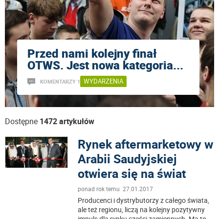
Przed nami kolejny finał
OTWS. Jest nowa kategoria
...
WYDARZENIA
KOMENTARZY 1
Dostępne
1472 artykułów
Rynek aftermarketowy w
Arabii Saudyjskiej
otwiera się na świat
ponad rok temu 27.01.2017
Producenci i dystrybutorzy z całego świata,
ale też regionu, liczą na kolejny pozytywny
impuls dla rynku części zamiennych. Ma to