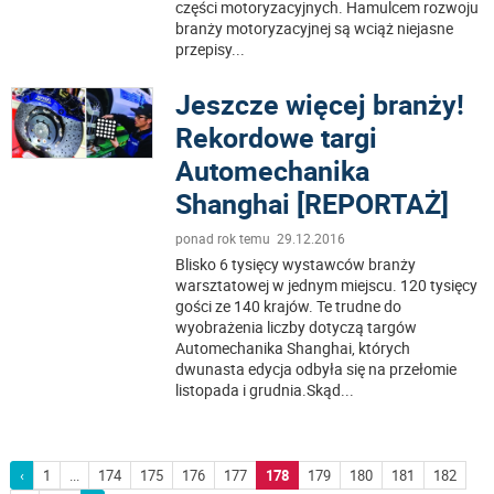
części motoryzacyjnych. Hamulcem rozwoju
branży motoryzacyjnej są wciąż niejasne
przepisy
...
Jeszcze więcej branży!
Rekordowe targi
Automechanika
Shanghai [REPORTAŻ]
ponad rok temu 29.12.2016
Blisko 6 tysięcy wystawców branży
warsztatowej w jednym miejscu. 120 tysięcy
gości ze 140 krajów. Te trudne do
wyobrażenia liczby dotyczą targów
Automechanika Shanghai, których
dwunasta edycja odbyła się na przełomie
listopada i grudnia.Skąd
...
‹
1
...
174
175
176
177
178
179
180
181
182