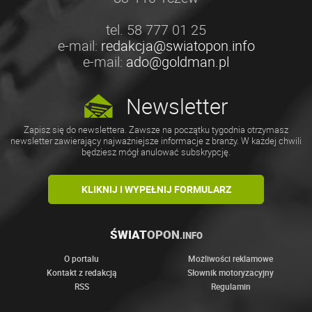
tel. 58 777 01 25
e-mail:
redakcja@swiatopon.info
e-mail:
ado@goldman.pl
Newsletter
Zapisz się do newslettera. Zawsze na początku tygodnia otrzymasz
newsletter zawierający najważniejsze informacje z branży. W każdej chwili
będziesz mógł anulować subskrypcję.
KLIKNIJ I WYPEŁNIJ FORMULARZ
ŚWIAT
OPON
.INFO
O portalu
Możliwości reklamowe
Kontakt z redakcją
Słownik motoryzacyjny
RSS
Regulamin