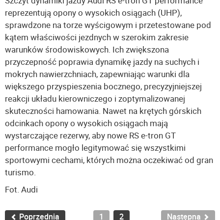
Szczyt dynamiki jazdy Audi RS e-tron GT performance
reprezentują opony o wysokich osiągach (UHP),
sprawdzone na torze wyścigowym i przetestowane pod
kątem właściwości jezdnych w szerokim zakresie
warunków środowiskowych. Ich zwiększona
przyczepność poprawia dynamikę jazdy na suchych i
mokrych nawierzchniach, zapewniając warunki dla
większego przyspieszenia bocznego, precyzyjniejszej
reakcji układu kierowniczego i zoptymalizowanej
skuteczności hamowania. Nawet na krętych górskich
odcinkach opony o wysokich osiągach mają
wystarczające rezerwy, aby nowe RS e-tron GT
performance mogło legitymować się wszystkimi
sportowymi cechami, których można oczekiwać od gran
turismo.
Fot. Audi
Poprzednia
1
2
Następna