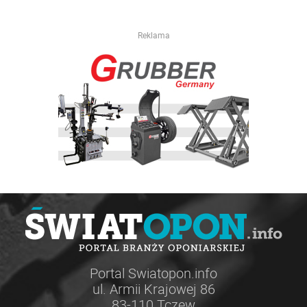
Reklama
Portal Swiatopon.info
ul. Armii Krajowej 86
83-110 Tczew