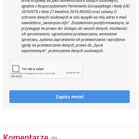
Armii Krajowej 86 jako administratora danych osobowych,
zgodnie z Rozporządzeniem Parlamentu Europejskiego i Rady (UE)
2016/679 z dnia 27 kwietnia 2016 (RODO) oraz ustawą O
ochronie danych osobowych w celu wysyłki na mój adres e-mail
newslettera „swiatopon.info".
Zostałem/am poinformowany/a, że
przysługuje mi prawo do: dostępu do swoich danych, możliwości
ich sprostowania, ograniczenia przetwarzania, wniesienia
sprzeciwu, żądania zaprzestania ich przetwarzania i wycofania
zgody na przetwarzanie danych, prawo do „bycia
zapomnianym", przenoszenia danych osobowych.
Zapisz mnie!
Komentarze
(0)