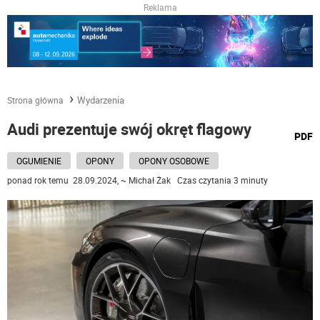
Reklama
Wydarzenia
Strona główna
Audi prezentuje swój okręt flagowy
wydru
PDF
podst
do
OGUMIENIE
OPONY
OPONY OSOBOWE
ponad rok temu 28.09.2024, ~ Michał Żak Czas czytania 3 minuty