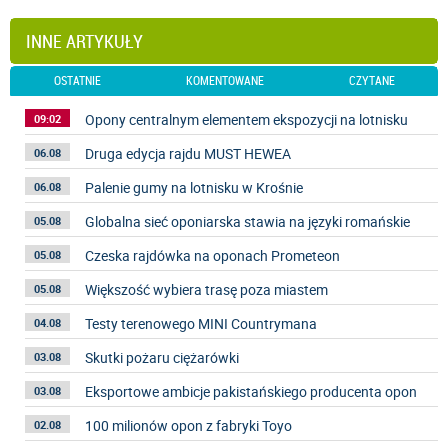
INNE ARTYKUŁY
OSTATNIE
KOMENTOWANE
CZYTANE
Opony centralnym elementem ekspozycji na lotnisku
09:02
Druga edycja rajdu MUST HEWEA
06.08
Palenie gumy na lotnisku w Krośnie
06.08
Globalna sieć oponiarska stawia na języki romańskie
05.08
Czeska rajdówka na oponach Prometeon
05.08
Większość wybiera trasę poza miastem
05.08
Testy terenowego MINI Countrymana
04.08
Skutki pożaru ciężarówki
03.08
Eksportowe ambicje pakistańskiego producenta opon
03.08
100 milionów opon z fabryki Toyo
02.08