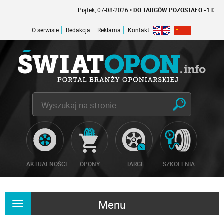
Piątek, 07-08-2026
• DO TARGÓW POZOSTAŁO -1 DNI
O serwisie
Redakcja
Reklama
Kontakt
AKTUALNOŚCI
OPONY
TARGI
SZKOLENIA
Menu
Rozwiń
nawigację