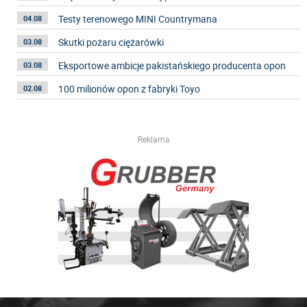
Testy terenowego MINI Countrymana
04.08
Skutki pożaru ciężarówki
03.08
Eksportowe ambicje pakistańskiego producenta opon
03.08
100 milionów opon z fabryki Toyo
02.08
Reklama