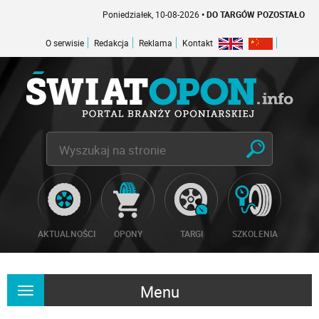
Poniedziałek, 10-08-2026
• DO TARGÓW POZOSTAŁO -1 DNI
O serwisie
Redakcja
Reklama
Kontakt
AKTUALNOŚCI
OPONY
TARGI
SZKOLENIA
Menu
Rozwiń
nawigację