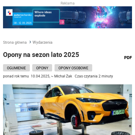
Reklama
Wydarzenia
Strona główna
Opony na sezon lato 2025
wydru
PDF
podst
do
OGUMIENIE
OPONY
OPONY OSOBOWE
ponad rok temu 10.04.2025, ~ Michał Żak Czas czytania 2 minuty