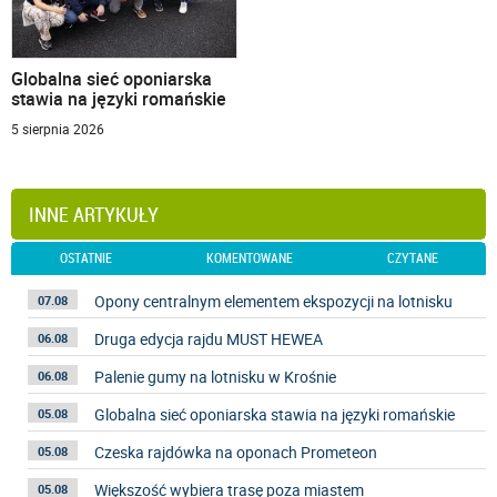
Globalna sieć oponiarska
stawia na języki romańskie
5 sierpnia 2026
INNE ARTYKUŁY
OSTATNIE
KOMENTOWANE
CZYTANE
Opony centralnym elementem ekspozycji na lotnisku
07.08
Druga edycja rajdu MUST HEWEA
06.08
Palenie gumy na lotnisku w Krośnie
06.08
Globalna sieć oponiarska stawia na języki romańskie
05.08
Czeska rajdówka na oponach Prometeon
05.08
Większość wybiera trasę poza miastem
05.08