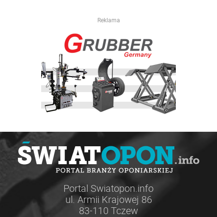
Reklama
Portal Swiatopon.info
ul. Armii Krajowej 86
83-110 Tczew