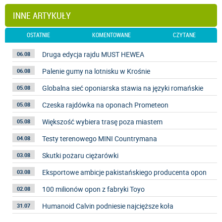
INNE ARTYKUŁY
OSTATNIE
KOMENTOWANE
CZYTANE
Druga edycja rajdu MUST HEWEA
06.08
Palenie gumy na lotnisku w Krośnie
06.08
Globalna sieć oponiarska stawia na języki romańskie
05.08
Czeska rajdówka na oponach Prometeon
05.08
Większość wybiera trasę poza miastem
05.08
Testy terenowego MINI Countrymana
04.08
Skutki pożaru ciężarówki
03.08
Eksportowe ambicje pakistańskiego producenta opon
03.08
100 milionów opon z fabryki Toyo
02.08
Humanoid Calvin podniesie najcięższe koła
31.07