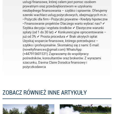
usługi finansowe, której celem jest pomoc osobom
prywatnym oraz przedsiębiorstwom w uzyskaniu
niezbędnego finansowania – szybko i sprawnie. Oferujemy
szeroki wachlarz usług pożyczkowych, obejmujących m.in.:
• Pożyczki dla firm • Pożyczki prywatne • Kredyty hipoteczne
• Finansowanie projektów Dlaczego warto wybrać nas? ✔
Szybka decyzja i wypłata środków ✔ Elastyczne warunki
spłaty (od 1 do 30 lat) ✔ Konkurencyjne oprocentowanie –
już od 3% ✔ Prosta procedura ✔ Brak ukrytych opłat
Uzyskaj wsparcie finansowe, którego potrzebujesz –
szybko i profesjonalnie. Skontaktuj się z nami: E-mail:
(noveltyfinances@gmail.com) WhatsApp:
(+447915601531) Zapraszamy do współpracy
pośredników, konsultantów oraz brokerów. Z wyrazami
szacunku, Davina Claire Doradca finansowy i
pożyczkodawca
ZOBACZ RÓWNIEŻ INNE ARTYKUŁY