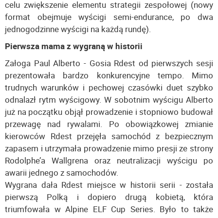
celu zwiększenie elementu strategii zespołowej (nowy
format obejmuje wyścigi semi-endurance, po dwa
jednogodzinne wyścigi na każdą rundę).
Pierwsza mama z wygraną w historii
Załoga Paul Alberto - Gosia Rdest od pierwszych sesji
prezentowała bardzo konkurencyjne tempo. Mimo
trudnych warunków i pechowej czasówki duet szybko
odnalazł rytm wyścigowy. W sobotnim wyścigu Alberto
już na początku objął prowadzenie i stopniowo budował
przewagę nad rywalami. Po obowiązkowej zmianie
kierowców Rdest przejęła samochód z bezpiecznym
zapasem i utrzymała prowadzenie mimo presji ze strony
Rodolphe’a Wallgrena oraz neutralizacji wyścigu po
awarii jednego z samochodów.
Wygrana dała Rdest miejsce w historii serii - została
pierwszą Polką i dopiero drugą kobietą, która
triumfowała w Alpine ELF Cup Series. Było to także