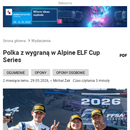
Reklama
Wydarzenia
Strona główna
Polka z wygraną w Alpine ELF Cup
wydru
PDF
Series
podst
do
OGUMIENIE
OPONY
OPONY OSOBOWE
2 miesiące temu 29.05.2026, ~ Michał Żak Czas czytania 3 minuty