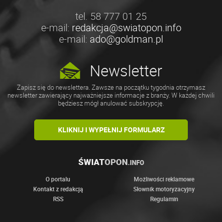
tel. 58 777 01 25
e-mail:
redakcja@swiatopon.info
e-mail:
ado@goldman.pl
Newsletter
Zapisz się do newslettera. Zawsze na początku tygodnia otrzymasz
newsletter zawierający najważniejsze informacje z branży. W każdej chwili
będziesz mógł anulować subskrypcję.
KLIKNIJ I WYPEŁNIJ FORMULARZ
ŚWIAT
OPON
.INFO
O portalu
Możliwości reklamowe
Kontakt z redakcją
Słownik motoryzacyjny
RSS
Regulamin