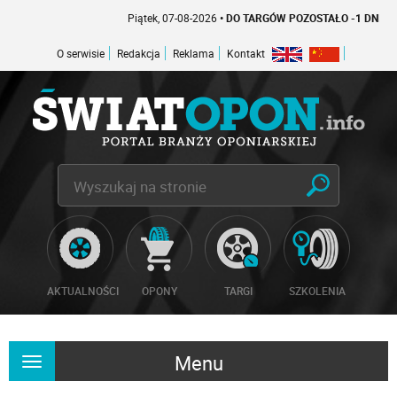
Piątek, 07-08-2026
• DO TARGÓW POZOSTAŁO -1 DNI
O serwisie
Redakcja
Reklama
Kontakt
AKTUALNOŚCI
OPONY
TARGI
SZKOLENIA
Menu
Rozwiń
nawigację