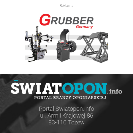
Reklama
Portal Swiatopon.info
ul. Armii Krajowej 86
83-110 Tczew