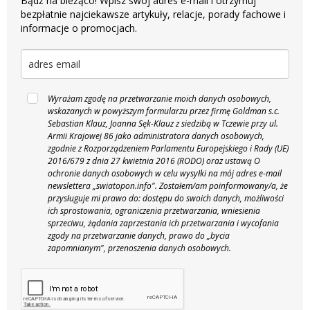
Bądź na bieżąco! Wpisz swój adres e-mail i otrzymuj
bezpłatnie najciekawsze artykuły, relacje, porady fachowe i
informacje o promocjach.
Wyrażam zgodę na przetwarzanie moich danych osobowych,
wskazanych w powyższym formularzu przez firmę Goldman s.c.
Sebastian Klauz, Joanna Sęk-Klauz z siedzibą w Tczewie przy ul.
Armii Krajowej 86 jako administratora danych osobowych,
zgodnie z Rozporządzeniem Parlamentu Europejskiego i Rady (UE)
2016/679 z dnia 27 kwietnia 2016 (RODO) oraz ustawą O
ochronie danych osobowych w celu wysyłki na mój adres e-mail
newslettera „swiatopon.info".
Zostałem/am poinformowany/a, że
przysługuje mi prawo do: dostępu do swoich danych, możliwości
ich sprostowania, ograniczenia przetwarzania, wniesienia
sprzeciwu, żądania zaprzestania ich przetwarzania i wycofania
zgody na przetwarzanie danych, prawo do „bycia
zapomnianym", przenoszenia danych osobowych.