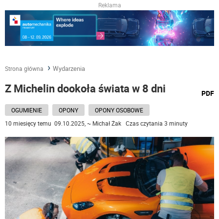
Reklama
Wydarzenia
Strona główna
Z Michelin dookoła świata w 8 dni
wydru
PDF
podst
do
OGUMIENIE
OPONY
OPONY OSOBOWE
10 miesięcy temu 09.10.2025, ~ Michał Żak Czas czytania 3 minuty