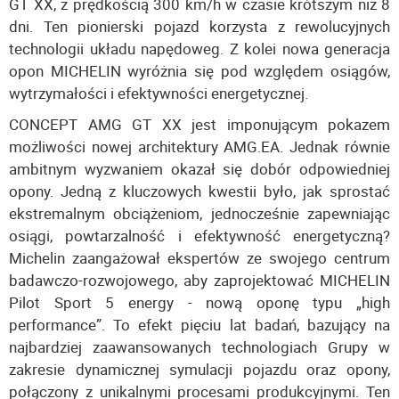
GT XX, z prędkością 300 km/h w czasie krótszym niż 8
dni. Ten pionierski pojazd korzysta z rewolucyjnych
technologii układu napędoweg. Z kolei nowa generacja
opon MICHELIN wyróżnia się pod względem osiągów,
wytrzymałości i efektywności energetycznej.
CONCEPT AMG GT XX jest imponującym pokazem
możliwości nowej architektury AMG.EA. Jednak równie
ambitnym wyzwaniem okazał się dobór odpowiedniej
opony. Jedną z kluczowych kwestii było, jak sprostać
ekstremalnym obciążeniom, jednocześnie zapewniając
osiągi, powtarzalność i efektywność energetyczną?
Michelin zaangażował ekspertów ze swojego centrum
badawczo-rozwojowego, aby zaprojektować MICHELIN
Pilot Sport 5 energy - nową oponę typu „high
performance”. To efekt pięciu lat badań, bazujący na
najbardziej zaawansowanych technologiach Grupy w
zakresie dynamicznej symulacji pojazdu oraz opony,
połączony z unikalnymi procesami produkcyjnymi. Ten