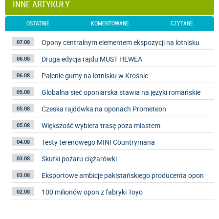
INNE ARTYKUŁY
OSTATNIE
KOMENTOWANE
CZYTANE
Opony centralnym elementem ekspozycji na lotnisku
07.08
Druga edycja rajdu MUST HEWEA
06.08
Palenie gumy na lotnisku w Krośnie
06.08
Globalna sieć oponiarska stawia na języki romańskie
05.08
Czeska rajdówka na oponach Prometeon
05.08
Większość wybiera trasę poza miastem
05.08
Testy terenowego MINI Countrymana
04.08
Skutki pożaru ciężarówki
03.08
Eksportowe ambicje pakistańskiego producenta opon
03.08
100 milionów opon z fabryki Toyo
02.08