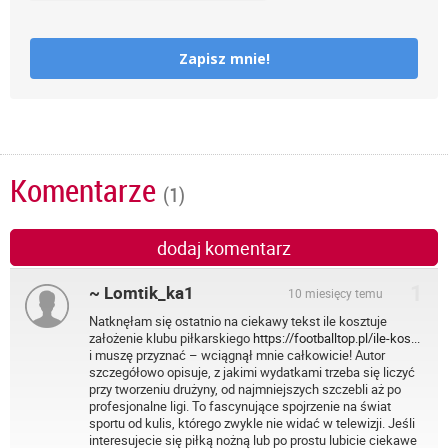
Zapisz mnie!
Komentarze
(1)
dodaj komentarz
1
~ Lomtik_ka1
10 miesięcy temu
Natknęłam się ostatnio na ciekawy tekst ile kosztuje
założenie klubu piłkarskiego
https://footballtop.pl/ile-kos...
i muszę przyznać – wciągnął mnie całkowicie! Autor
szczegółowo opisuje, z jakimi wydatkami trzeba się liczyć
przy tworzeniu drużyny, od najmniejszych szczebli aż po
profesjonalne ligi. To fascynujące spojrzenie na świat
sportu od kulis, którego zwykle nie widać w telewizji. Jeśli
interesujecie się piłką nożną lub po prostu lubicie ciekawe