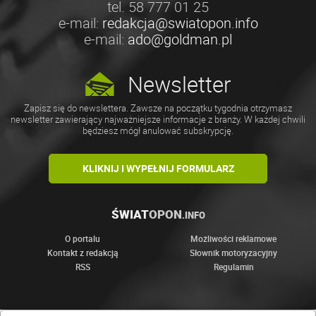
tel. 58 777 01 25
e-mail:
redakcja@swiatopon.info
e-mail:
ado@goldman.pl
Newsletter
Zapisz się do newslettera. Zawsze na początku tygodnia otrzymasz
newsletter zawierający najważniejsze informacje z branży. W każdej chwili
będziesz mógł anulować subskrypcję.
KLIKNIJ I WYPEŁNIJ FORMULARZ
ŚWIAT
OPON
.INFO
O portalu
Możliwości reklamowe
Kontakt z redakcją
Słownik motoryzacyjny
RSS
Regulamin