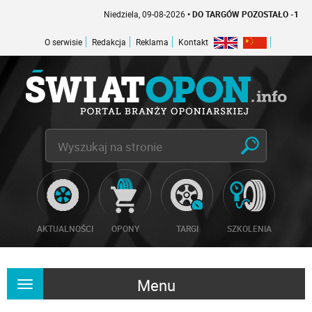
Niedziela, 09-08-2026
• DO TARGÓW POZOSTAŁO -1 DNI
O serwisie
Redakcja
Reklama
Kontakt
AKTUALNOŚCI
OPONY
TARGI
SZKOLENIA
Menu
Rozwiń
nawigację