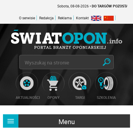
Sobota, 08-08-2026
• DO TARGÓW POZOSTAŁO -1 D
O serwisie
Redakcja
Reklama
Kontakt
AKTUALNOŚCI
OPONY
TARGI
SZKOLENIA
Menu
Rozwiń
nawigację