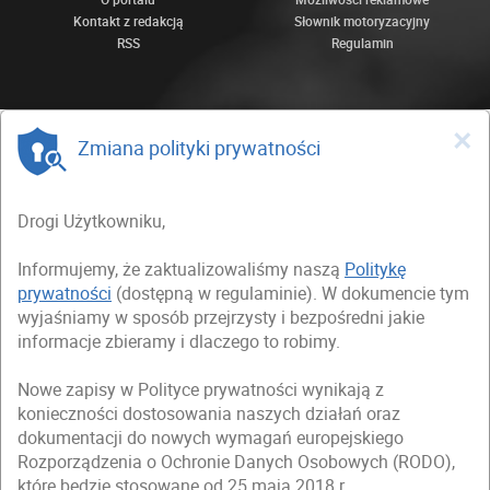
Kontakt z redakcją
Słownik motoryzacyjny
RSS
Regulamin
×
Zmiana polityki prywatności
Drogi Użytkowniku,
Informujemy, że zaktualizowaliśmy naszą
Politykę
prywatności
(dostępną w regulaminie). W dokumencie tym
wyjaśniamy w sposób przejrzysty i bezpośredni jakie
informacje zbieramy i dlaczego to robimy.
Nowe zapisy w Polityce prywatności wynikają z
konieczności dostosowania naszych działań oraz
dokumentacji do nowych wymagań europejskiego
Rozporządzenia o Ochronie Danych Osobowych (RODO),
które będzie stosowane od 25 maja 2018 r.