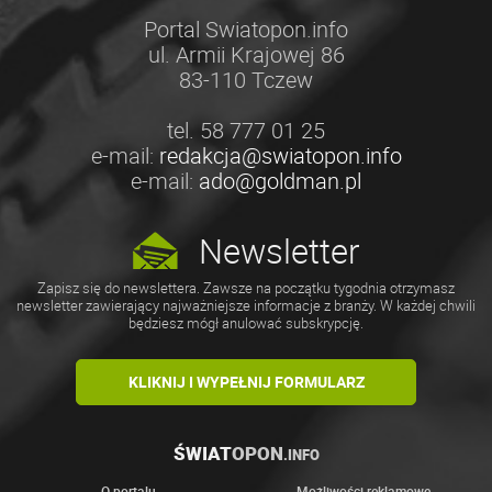
Portal Swiatopon.info
ul. Armii Krajowej 86
83-110 Tczew
tel. 58 777 01 25
e-mail:
redakcja@swiatopon.info
e-mail:
ado@goldman.pl
Newsletter
Zapisz się do newslettera. Zawsze na początku tygodnia otrzymasz
newsletter zawierający najważniejsze informacje z branży. W każdej chwili
będziesz mógł anulować subskrypcję.
KLIKNIJ I WYPEŁNIJ FORMULARZ
ŚWIAT
OPON
.INFO
O portalu
Możliwości reklamowe