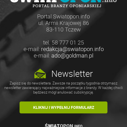
Portal Swiatopon.info
ul. Armii Krajowej 86
83-110 Tczew
tel. 58 777 01 25
e-mail:
redakcja@swiatopon.info
e-mail:
ado@goldman.pl
Newsletter
Zapisz się do newslettera. Zawsze na początku tygodnia otrzymasz
newsletter zawierający najważniejsze informacje z branży. W każdej chwili
będziesz mógł anulować subskrypcję.
KLIKNIJ I WYPEŁNIJ FORMULARZ
ŚWIAT
OPON
.INFO