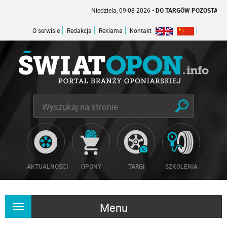
Niedziela, 09-08-2026
• DO TARGÓW POZOSTAŁO -1 DNI
O serwisie
Redakcja
Reklama
Kontakt
AKTUALNOŚCI
OPONY
TARGI
SZKOLENIA
Menu
Rozwiń
nawigację