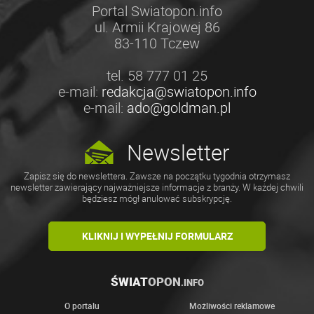
Portal Swiatopon.info
ul. Armii Krajowej 86
83-110 Tczew
tel. 58 777 01 25
e-mail:
redakcja@swiatopon.info
e-mail:
ado@goldman.pl
Newsletter
Zapisz się do newslettera. Zawsze na początku tygodnia otrzymasz
newsletter zawierający najważniejsze informacje z branży. W każdej chwili
będziesz mógł anulować subskrypcję.
KLIKNIJ I WYPEŁNIJ FORMULARZ
ŚWIAT
OPON
.INFO
O portalu
Możliwości reklamowe