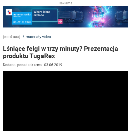
Reklama
materiały video
jesteś tutaj
Lśniące felgi w trzy minuty? Prezentacja
produktu TugaRex
Dodano: ponad rok temu 03.06.2019