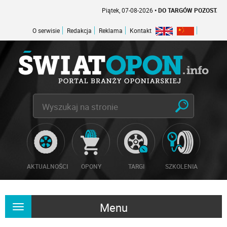
Piątek, 07-08-2026
• DO TARGÓW POZOSTAŁO -1
O serwisie
Redakcja
Reklama
Kontakt
AKTUALNOŚCI
OPONY
TARGI
SZKOLENIA
Menu
Rozwiń
nawigację