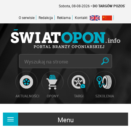
Sobota, 08-08-2026
• DO TARGÓW POZOSTAŁO -
O serwisie
Redakcja
Reklama
Kontakt
AKTUALNOŚCI
OPONY
TARGI
SZKOLENIA
Menu
Rozwiń
nawigację