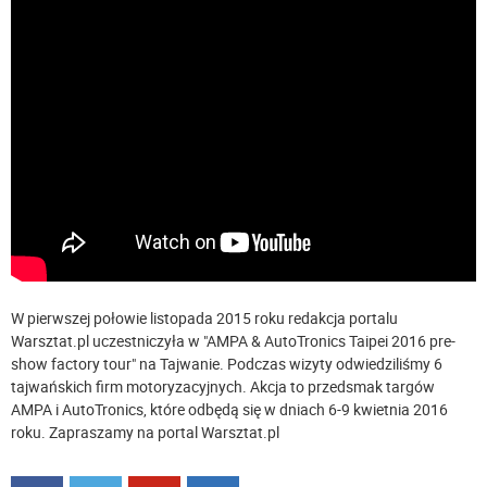
W pierwszej połowie listopada 2015 roku redakcja portalu
Warsztat.pl uczestniczyła w "AMPA & AutoTronics Taipei 2016 pre-
show factory tour" na Tajwanie. Podczas wizyty odwiedziliśmy 6
tajwańskich firm motoryzacyjnych. Akcja to przedsmak targów
AMPA i AutoTronics, które odbędą się w dniach 6-9 kwietnia 2016
roku. Zapraszamy na portal Warsztat.pl