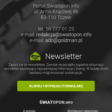
Portal Swiatopon.info
ul. Armii Krajowej 86
83-110 Tczew
tel. 58 777 01 25
e-mail:
redakcja@swiatopon.info
e-mail:
ado@goldman.pl
Newsletter
Zapisz się do newslettera. Zawsze na początku tygodnia otrzymasz
newsletter zawierający najważniejsze informacje z branży. W każdej chwili
będziesz mógł anulować subskrypcję.
KLIKNIJ I WYPEŁNIJ FORMULARZ
ŚWIAT
OPON
.INFO
O portalu
Możliwości reklamowe